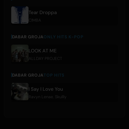
Tear Droppa
CIMBA
DABAR GROJA
ONLY HITS K-POP
LOOK AT ME
ALLDAY PROJECT
DABAR GROJA
TOP HITS
I Say I Love You
Ravyn Lenae
,
Skullly