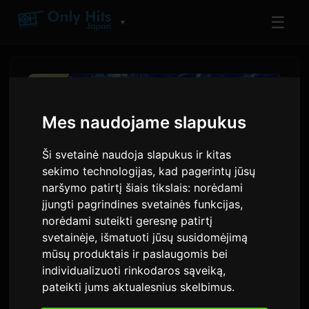
☰
▼
Mes naudojame slapukus
Ši svetainė naudoja slapukus ir kitas
sekimo technologijas, kad pagerintų jūsų
naršymo patirtį šiais tikslais:
norėdami
įjungti pagrindines svetainės funkcijas
,
norėdami suteikti geresnę patirtį
svetainėje
,
išmatuoti jūsų susidomėjimą
„Shangri-La Frontier“ manga
mūsų produktais ir paslaugomis bei
126 skyriams siūlo
individualizuoti rinkodaros sąveiką
,
nemokamai 72 valandoms
pateikti jums aktualesnius skelbimus
.