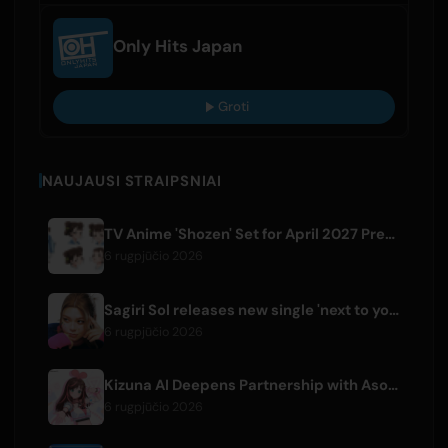
Only Hits Japan
Groti
NAUJAUSI STRAIPSNIAI
TV Anime 'Shozen' Set for April 2027 Premiere on Fuji TV
6 rugpjūčio 2026
Sagiri Sol releases new single 'next to your love' after hiatus
6 rugpjūčio 2026
Kizuna AI Deepens Partnership with Asobisystem Ahead of 10th Anniversary World Tour
6 rugpjūčio 2026