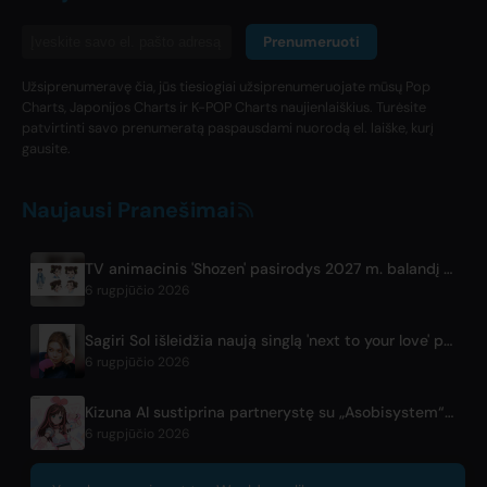
Prenumeruoti
Užsiprenumeravę čia, jūs tiesiogiai užsiprenumeruojate mūsų Pop
Charts, Japonijos Charts ir K-POP Charts naujienlaiškius. Turėsite
patvirtinti savo prenumeratą paspausdami nuorodą el. laiške, kurį
gausite.
Naujausi Pranešimai
TV animacinis 'Shozen' pasirodys 2027 m. balandį Fuji TV
6 rugpjūčio 2026
Sagiri Sol išleidžia naują singlą 'next to your love' po pertraukos
6 rugpjūčio 2026
Kizuna AI sustiprina partnerystę su „Asobisystem“ prieš pat 10-metį minintį pasaulinį turą
6 rugpjūčio 2026