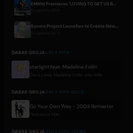
EMNW Premieres 'LOVING TO GET US BY' Music Video on August 7
6 rugpjūčio 2026
Synxro Project Launches to Create New IP from Fictional Anime Openings
6 rugpjūčio 2026
DABAR GROJA
ONLY HITS
starlight feat. Madeline Follin
Disco Lines
,
Madeline Follin
,
wes mills
DABAR GROJA
ONLY HITS GOLD
Go Your Own Way - 2004 Remaster
Fleetwood Mac
DABAR GROJA
ONLY HITS JAPAN