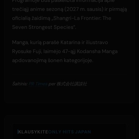
trečiąjį anime sezoną (2027 m. sausis) ir pirmąją
oficialią žaidimą „Shangri-La Frontier: The
Seven Strongest Species“.
Manga, kurią parašė Katarina ir iliustravo
Ryosuke Fuji, laimėjo 47-ąjį Kodansha Manga
apdovanojimą šonen kategorijoje.
Šaltinis:
PR Times
per 株式会社講談社
KLAUSYKITE
ONLY HITS JAPAN