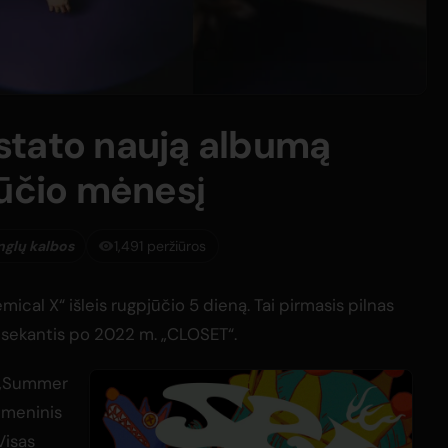
stato naują albumą
jūčio mėnesį
anglų kalbos
1,491 peržiūros
cal X“ išleis rugpjūčio 5 dieną. Tai pirmasis pilnas
sekantis po 2022 m. „CLOSET“.
. „Summer
itmeninis
Visas