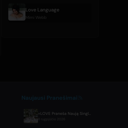
Love Language
Mimi Webb
Naujausi Pranešimai
=LOVE Praneša Naują Singlą 'Koi, Hajimemashita.' ir Koncertus Tokijo Dome
8 rugpjūčio 2026