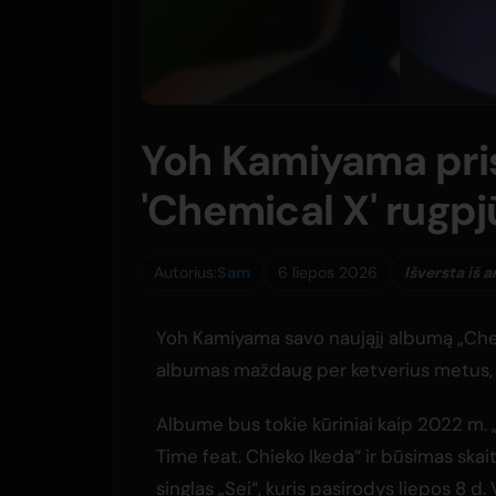
Yoh Kamiyama pri
'Chemical X' rugp
Autorius:
Sam
6 liepos 2026
Išversta iš 
Yoh Kamiyama savo naująjį albumą „Chemi
albumas maždaug per ketverius metus, 
Albume bus tokie kūriniai kaip 2022 m
Time feat. Chieko Ikeda“ ir būsimas ska
singlas „Sei“, kuris pasirodys liepos 8 d. 