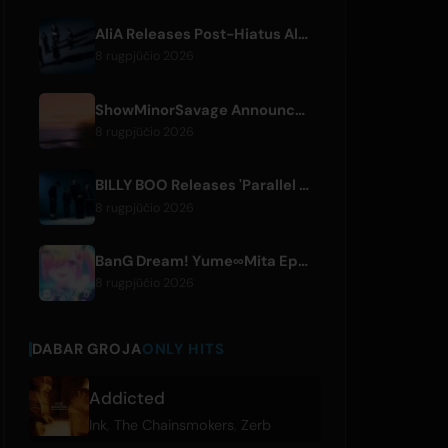
AliA Releases Post-Hiatus Album 'mate', Announces Tokyo Live
8 rugpjūčio 2026
ShowMinorSavage Announces New Digital Single 'Gradation'
8 rugpjūčio 2026
BILLY BOO Releases 'Parallel Night-EP' Featuring TV Drama Theme Song
8 rugpjūčio 2026
BanG Dream! Yume∞Mita Episode 8 Live Clip Released
8 rugpjūčio 2026
DABAR GROJA
ONLY HITS
Addicted
Ink
,
The Chainsmokers
,
Zerb