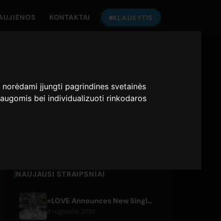
AUJIENOS
KONTAKTAI
KLAUSYTIS
KLAUSYKITE
ONLY HITS JAPAN
:
norėdami įjungti pagrindines svetainės
augomis bei individualizuoti rinkodaros
Only Hits Japan
Groti
NAUJAUSI STRAIPSNIAI
=LOVE Announces New Single 'Koi, Hajimemashita.' and Tokyo Dome Concerts
8 rugpjūčio 2026