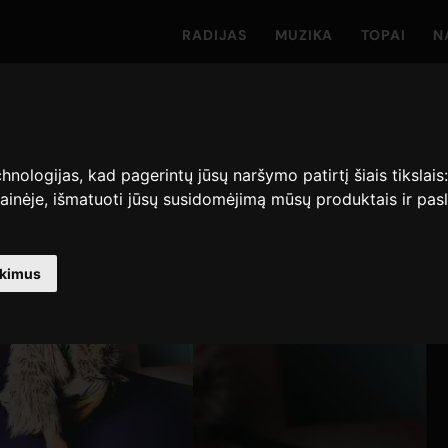
RADIJAS
MUZIKA
TOPAI
N
hnologijas, kad pagerintų jūsų naršymo patirtį šiais tikslais
ainėje
,
išmatuoti jūsų susidomėjimą mūsų produktais ir pasl
nkimus