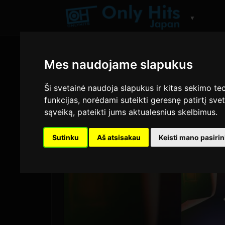
▼
Mes naudojame slapukus
Ši svetainė naudoja slapukus ir kitas sekimo tec
funkcijas
,
norėdami suteikti geresnę patirtį svet
sąveiką
,
pateikti jums aktualesnius skelbimus
.
Sutinku
Aš atsisakau
Keisti mano pasiri