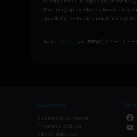
Fiziniai pirkiniai iš Japonijos prekyviet
Shopping, apims ribotus, konkrečiai pa
apvalkalai, akrilo raktų pakaitalai ir plaka
Šaltinis:
PR Times
per 株式会社ソニー・ミュ
Nuorodos
Sek
Susisiekite su mumis
Privatumo politika
Valdyti slapukus