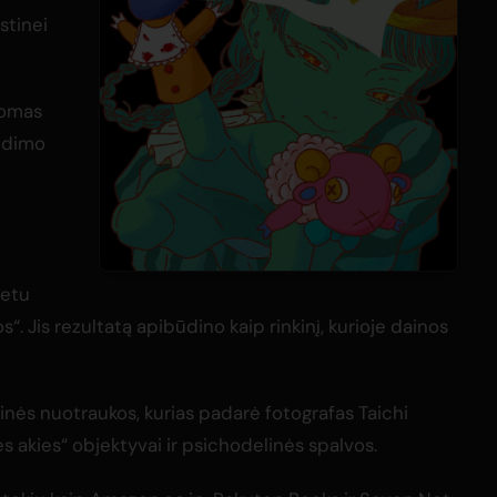
stinei
lomas
eidimo
metu
 Jis rezultatą apibūdino kaip rinkinį, kurioje dainos
nės nuotraukos, kurias padarė fotografas Taichi
 akies“ objektyvai ir psichodelinės spalvos.