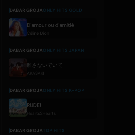
DABAR GROJA
ONLY HITS GOLD
D'amour ou d'amitié
Céline Dion
DABAR GROJA
ONLY HITS JAPAN
離さないでいて
AKASAKI
DABAR GROJA
ONLY HITS K-POP
RUDE!
Hearts2Hearts
DABAR GROJA
TOP HITS