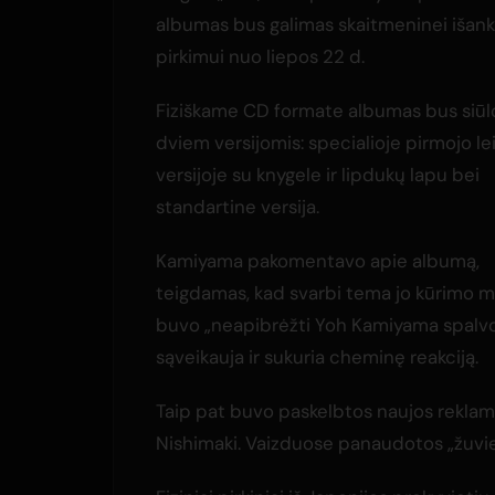
albumas bus galimas skaitmeninei išank
pirkimui nuo liepos 22 d.
Fiziškame CD formate albumas bus siū
dviem versijomis: specialioje pirmojo l
versijoje su knygele ir lipdukų lapu bei
standartine versija.
Kamiyama pakomentavo apie albumą,
teigdamas, kad svarbi tema jo kūrimo 
buvo „neapibrėžti Yoh Kamiyama spalvos“.
sąveikauja ir sukuria cheminę reakciją.
Taip pat buvo paskelbtos naujos reklami
Nishimaki. Vaizduose panaudotos „žuvies