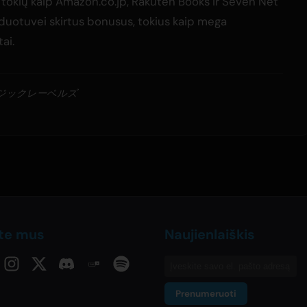
ių, tokių kaip Amazon.co.jp, Rakuten Books ir Seven Net
rduotuvei skirtus bonusus, tokius kaip mega
tai.
ージックレーベルズ
ite mus
Naujienlaiškis
Prenumeruoti