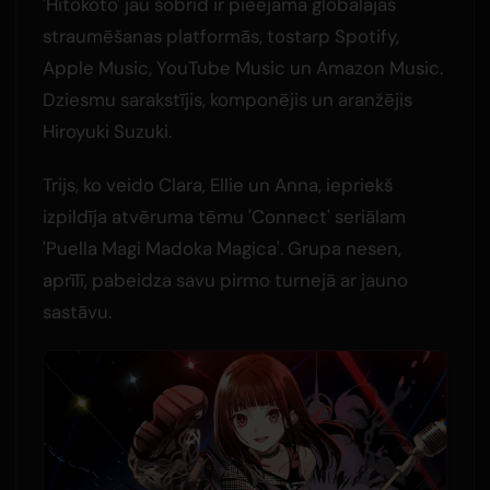
'Hitokoto' jau šobrīd ir pieejama globālajās
straumēšanas platformās, tostarp Spotify,
Apple Music, YouTube Music un Amazon Music.
Dziesmu sarakstījis, komponējis un aranžējis
Hiroyuki Suzuki.
Trijs, ko veido Clara, Ellie un Anna, iepriekš
izpildīja atvēruma tēmu 'Connect' seriālam
'Puella Magi Madoka Magica'. Grupa nesen,
aprīlī, pabeidza savu pirmo turnejā ar jauno
sastāvu.