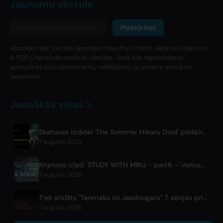
Jaunumu vēstule
Pieteikties
Abonējot šeit, jūs tieši abonējat mūsu Pop Charts, Japānas Charts un
K-POP Charts informatīvās vēstules. Jums būs nepieciešams
apstiprināt savu abonementu, noklikšķinot uz saites e-pastā, ko
saņemsiet.
Jaunākās ziņas
Skatuves izrādei 'The Summer Hikaru Died' piešķirts globāls bezmaksas straumēšanas tiešraide ABEMA
7 augusts 2026
Kriptons izlaiž 'STUDY WITH MIKU - part6 -' instrumentālās BGM video
7 augusts 2026
Tiek atklāts "Tenmaku no Jaadougaru" 7. sērijas priekšskatījums
7 augusts 2026