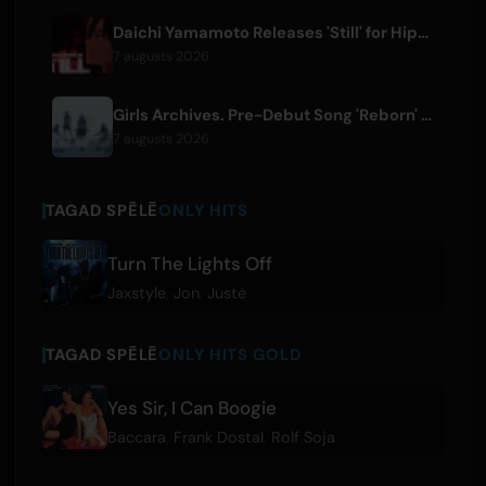
Daichi Yamamoto Releases 'Still' for Hip-Hop Anime 'Shadow Beat'
7 augusts 2026
Girls Archives. Pre-Debut Song 'Reborn' is Theme for Netflix Film
7 augusts 2026
TAGAD SPĒLĒ
ONLY HITS
Turn The Lights Off
Jaxstyle
,
Jon
,
Justė
TAGAD SPĒLĒ
ONLY HITS GOLD
Yes Sir, I Can Boogie
Baccara
,
Frank Dostal
,
Rolf Soja