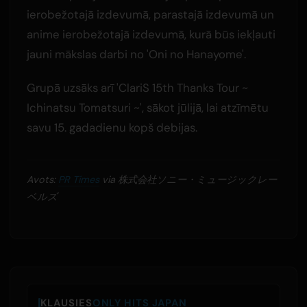
ierobežotajā izdevumā, parastajā izdevumā un
anime ierobežotajā izdevumā, kurā būs iekļauti
jauni mākslas darbi no 'Oni no Hanayome'.
Grupā uzsāks arī 'ClariS 15th Thanks Tour ~
Ichinatsu Tomatsuri ~', sākot jūlijā, lai atzīmētu
savu 15. gadadienu kopš debijas.
Avots:
PR Times
via 株式会社ソニー・ミュージックレー
ベルズ
KLAUSIES
ONLY HITS JAPAN