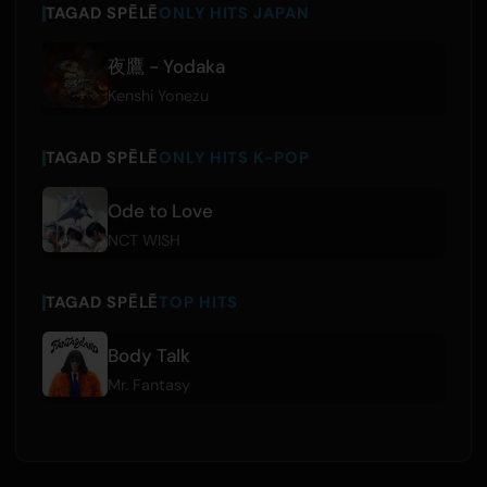
TAGAD SPĒLĒ
ONLY HITS JAPAN
夜鷹 - Yodaka
Kenshi Yonezu
TAGAD SPĒLĒ
ONLY HITS K-POP
Ode to Love
NCT WISH
TAGAD SPĒLĒ
TOP HITS
Body Talk
Mr. Fantasy