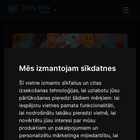
☰
▼
Mēs izmantojam sīkdatnes
Šī vietne izmanto sīkfailus un citas
izsekošanas tehnoloģijas, lai uzlabotu jūsu
pārlūkošanas pieredzi šādiem mērķiem:
lai
iespējotu vietnes pamata funkcionalitāti
,
ClariS izdod jauno singlu
lai nodrošinātu labāku pieredzi vietnē
,
lai
'Hitokoto' anime seriālam 'Oni
novērtētu jūsu interesi par mūsu
produktiem un pakalpojumiem un
no Hanayome'
personalizētu mārketinga mijiedarbību
,
lai