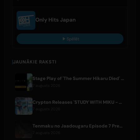
Only Hits Japan
Spēlēt
JAUNĀKIE RAKSTI
Stage Play of 'The Summer Hikaru Died' Streams Globally for Free on ABEMA
7 augusts 2026
Crypton Releases 'STUDY WITH MIKU - part6 -' Instrumental BGM Video
7 augusts 2026
Tenmaku no Jaadougaru Episode 7 Preview Released
7 augusts 2026