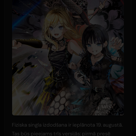
Fiziska singla izdodšana ir ieplānota 19. augustā.
Tas būs pieejams trīs versijās: pirmā presē