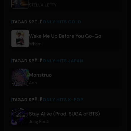
STELLA LEFTY
TAGAD SPĒLĒ
ONLY HITS GOLD
Wake Me Up Before You Go-Go
Wham!
TAGAD SPĒLĒ
ONLY HITS JAPAN
Monstruo
Ado
TAGAD SPĒLĒ
ONLY HITS K-POP
Stay Alive (Prod. SUGA of BTS)
Jung Kook