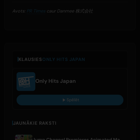
Avots:
PR Times
caur Danmee 株式会社
KLAUSIES
ONLY HITS JAPAN
Only Hits Japan
Spēlēt
JAUNĀKIE RAKSTI
Jump Channel Premieres Animated Manga for Three New Shonen Jump Series