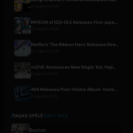
10 augusts 2026
MIYEON of (G)I-DLE Releases First Japanese Solo Single 'RUN AWAY'
10 augusts 2026
Netflix's 'The Ribbon Hero' Releases Director and Designer Interviews
10 augusts 2026
=LOVE Announces New Single 'Koi, Hajimemashita.' and Tokyo Dome Concerts
8 augusts 2026
AliA Releases Post-Hiatus Album 'mate', Announces Tokyo Live
8 augusts 2026
TAGAD SPĒLĒ
ONLY HITS
Boston