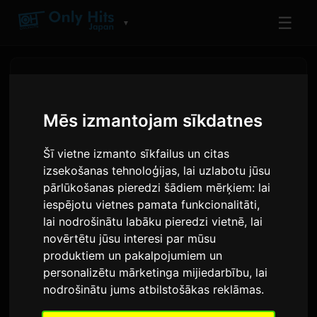
☰
▼
Mēs izmantojam sīkdatnes
Šī vietne izmanto sīkfailus un citas
izsekošanas tehnoloģijas, lai uzlabotu jūsu
pārlūkošanas pieredzi šādiem mērķiem:
lai
iespējotu vietnes pamata funkcionalitāti
,
lai nodrošinātu labāku pieredzi vietnē
,
lai
novērtētu jūsu interesi par mūsu
MXV debitē Nippon
produktiem un pakalpojumiem un
Columbia ar singlu 'Perfume'
personalizētu mārketinga mijiedarbību
,
lai
nodrošinātu jums atbilstošākas reklāmas
.
Autors:
Sam
4 jūnijs 2026