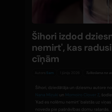
Šihori izdod dzie
nemirt', kas radu
cīņām
Autors:
Sam
1 jūnijs 2026
Tulkošana no a
Šihori, dziedātāja un dziesmu autore no 
Nana Mizuki
un
Momoiro Clover Z
, šodi
'Kad es nolēmu nemirt' balstās uz viņas
noveda pie pašnāvības domu rašanās.