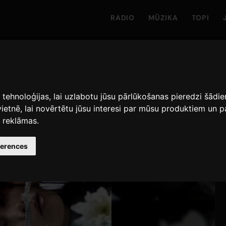
RADIO
MŪZIKA
TOPI
s tehnoloģijas, lai uzlabotu jūsu pārlūkošanas pieredzi šād
vietnē
,
lai novērtētu jūsu interesi par mūsu produktiem un
s reklāmas
.
ferences