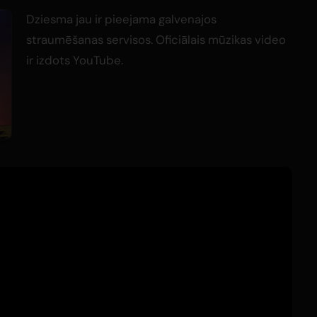
Dziesma jau ir pieejama galvenajos
straumēšanas servisos. Oficiālais mūzikas video
ir izdots YouTube.