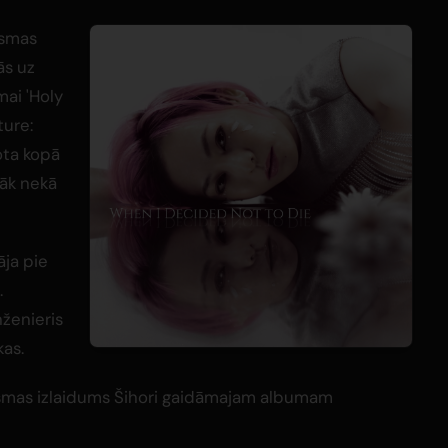
iesmas
ās uz
mai 'Holy
ture:
ota kopā
irāk nekā
āja pie
.
nženieris
as.
iesmas izlaidums Šihori gaidāmajam albumam