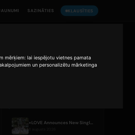
JAUNUMI
SAZINĀTIES
KLAUSĪTIES
KLAUSIES
ONLY HITS JAPAN
iem mērķiem:
lai iespējotu vietnes pamata
 pakalpojumiem un personalizētu mārketinga
Only Hits Japan
Spēlēt
JAUNĀKIE RAKSTI
=LOVE Announces New Single 'Koi, Hajimemashita.' and Tokyo Dome Concerts
8 augusts 2026