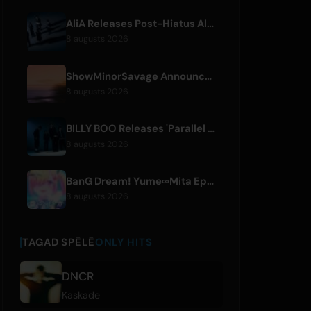
AliA Releases Post-Hiatus Album 'mate', Announces Tokyo Live
8 augusts 2026
ShowMinorSavage Announces New Digital Single 'Gradation'
8 augusts 2026
BILLY BOO Releases 'Parallel Night-EP' Featuring TV Drama Theme Song
8 augusts 2026
BanG Dream! Yume∞Mita Episode 8 Live Clip Released
8 augusts 2026
TAGAD SPĒLĒ
ONLY HITS
DNCR
Kaskade