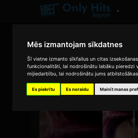
▼
Mēs izmantojam sīkdatnes
Šī vietne izmanto sīkfailus un citas izsekošana
funkcionalitāti
,
lai nodrošinātu labāku pieredzi 
mijiedarbību
,
lai nodrošinātu jums atbilstošāka
Es piekrītu
Es noraidu
Mainīt manas pre