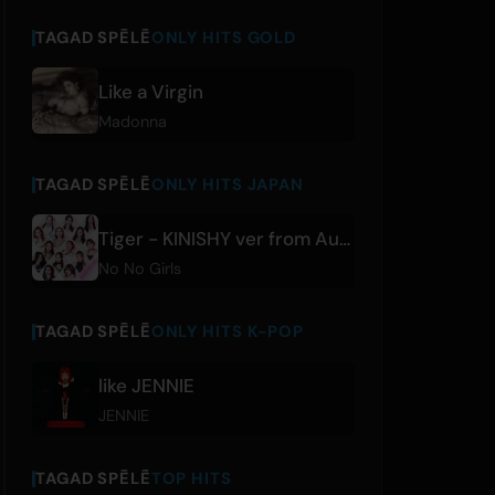
TAGAD SPĒLĒ
ONLY HITS GOLD
Like a Virgin
Madonna
TAGAD SPĒLĒ
ONLY HITS JAPAN
Tiger - KINISHY ver from Audition 'No No Girls'
No No Girls
TAGAD SPĒLĒ
ONLY HITS K-POP
like JENNIE
JENNIE
TAGAD SPĒLĒ
TOP HITS