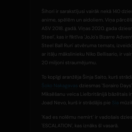
Šihori ir sarakstījusi vairāk nekā 140 dz
anime, spēlēm un aidoliem. Viņa pārcēl
ASV 2018. gadā. Viņas 2020. gada dzies
Steel', kas ir fiktīva 'JoJo's Bizarre Adven
Steel Ball Run' atvēruma temats, izveid
ar itāļu mākslinieku Niko Bellisario, ir va
20 miljoni straumējumu.
To kopīgi aranžēja Šinja Saito, kurš strād
Šoko Nakagavas
dziesmas 'Sorairo Days'
Miksēšanu veica Lielbritānijā bāzētais i
Joad Nevo, kurš ir strādājis pie
Sia
mūzik
'Kad es nolēmu nemirt' ir vadošais dz
'ESCALATION', kas iznāks šī vasarā.