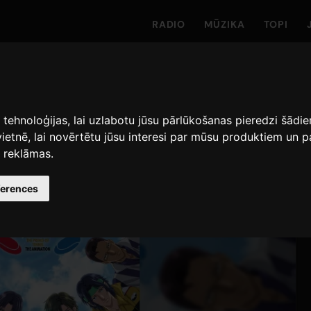
RADIO
MŪZIKA
TOPI
s tehnoloģijas, lai uzlabotu jūsu pārlūkošanas pieredzi šād
vietnē
,
lai novērtētu jūsu interesi par mūsu produktiem un
s reklāmas
.
ferences