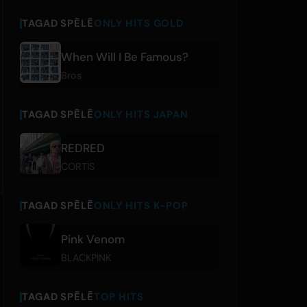
TAGAD SPĒLĒ
ONLY HITS GOLD
When Will I Be Famous?
Bros
TAGAD SPĒLĒ
ONLY HITS JAPAN
REDRED
CORTIS
TAGAD SPĒLĒ
ONLY HITS K-POP
Pink Venom
BLACKPINK
TAGAD SPĒLĒ
TOP HITS