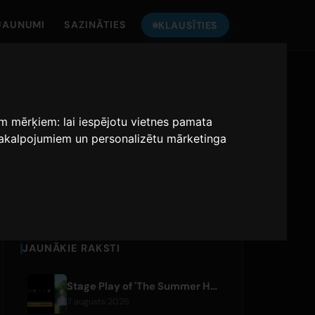
JAUNUMI
SAZINĀTIES
KLAUSĪTIES
KLAUSIES
ONLY HITS JAPAN
iem mērķiem:
lai iespējotu vietnes pamata
 pakalpojumiem un personalizētu mārketinga
Only Hits Japan
Spēlēt
JAUNĀKIE RAKSTI
Stage Play of 'The Summer Hikaru Died' Streams Globally for Free on ABEMA
7 augusts 2026