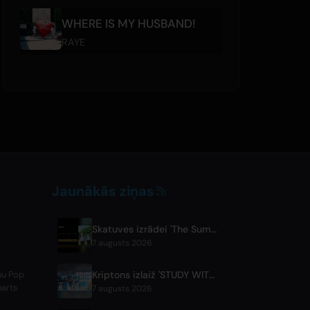
WHERE IS MY HUSBAND!
RAYE
Jaunākās ziņas
Skatuves izrādei 'The Summer Hikaru Died' piešķirts globāls bezmaksas straumēšanas tiešraide ABEMA
7 augusts 2026
Kriptons izlaiž 'STUDY WITH MIKU - part6 -' instrumentālās BGM video
ūsu Pop
harts
7 augusts 2026