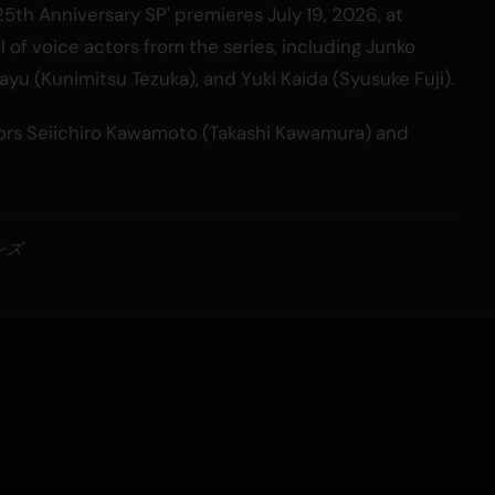
25th Anniversary SP' premieres July 19, 2026, at
 of voice actors from the series, including Junko
yu (Kunimitsu Tezuka), and Yuki Kaida (Syusuke Fuji).
tors Seiichiro Kawamoto (Takashi Kawamura) and
ンズ