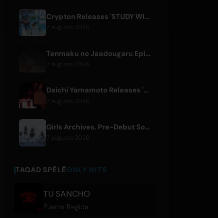
Crypton Releases 'STUDY WITH MIKU - part6 -' Instrumental BGM Video
7 augusts 2026
Tenmaku no Jaadougaru Episode 7 Preview Released
7 augusts 2026
Daichi Yamamoto Releases 'Still' for Hip-Hop Anime 'Shadow Beat'
7 augusts 2026
Girls Archives. Pre-Debut Song 'Reborn' is Theme for Netflix Film
7 augusts 2026
TAGAD SPĒLĒ
ONLY HITS
TU SANCHO
Fuerza Regida