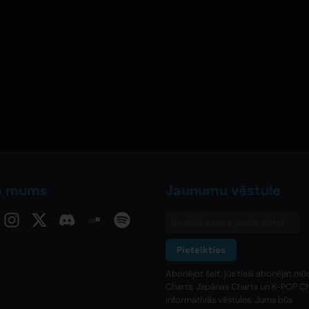
o mums
Jaunumu vēstule
Pieteikties
Abonējot šeit, jūs tieši abonējat m
Charts, Japānas Charts un K-POP C
informatīvās vēstules. Jums būs