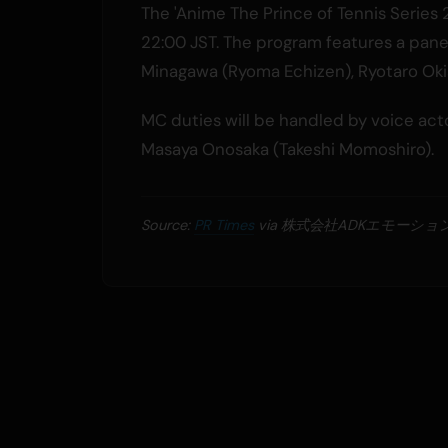
The 'Anime The Prince of Tennis Series 
22:00 JST. The program features a panel
Minagawa (Ryoma Echizen), Ryotaro Okia
MC duties will be handled by voice ac
Masaya Onosaka (Takeshi Momoshiro).
Source:
PR Times
via 株式会社ADKエモーショ