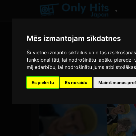
▼
Mēs izmantojam sīkdatnes
Šī vietne izmanto sīkfailus un citas izsekošana
funkcionalitāti
,
lai nodrošinātu labāku pieredzi 
mijiedarbību
,
lai nodrošinātu jums atbilstošāka
Es piekrītu
Es noraidu
Mainīt manas pre