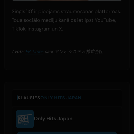
Singls '10' ir pieejams straumēšanas platformās.
Toua sociālo mediju kanālos ietilpst YouTube,
TikTok, Instagram un X.
Avots:
PR Times
caur アソビシステム株式会社
KLAUSIES
ONLY HITS JAPAN
Only Hits Japan