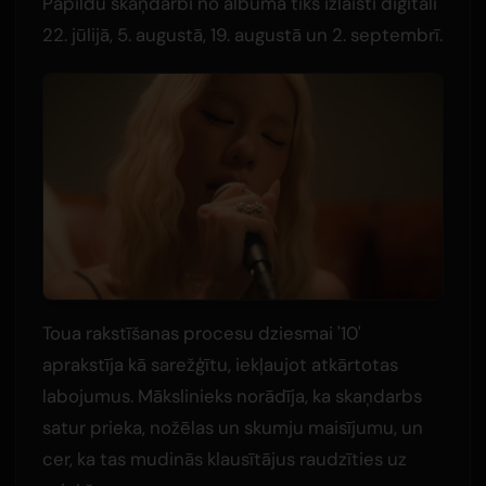
Papildu skaņdarbi no albuma tiks izlaisti digitāli
22. jūlijā, 5. augustā, 19. augustā un 2. septembrī.
Toua rakstīšanas procesu dziesmai '10'
aprakstīja kā sarežģītu, iekļaujot atkārtotas
labojumus. Mākslinieks norādīja, ka skaņdarbs
satur prieka, nožēlas un skumju maisījumu, un
cer, ka tas mudinās klausītājus raudzīties uz