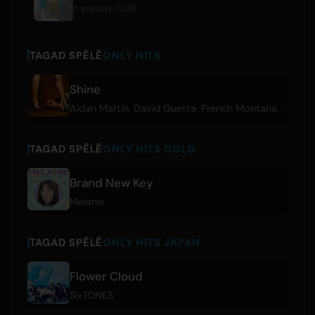
6 augusts 2026
TAGAD SPĒLĒ
ONLY HITS
Shine
Aidan Martin
,
David Guetta
,
French Montana
,
HUGEL
TAGAD SPĒLĒ
ONLY HITS GOLD
Brand New Key
Melanie
TAGAD SPĒLĒ
ONLY HITS JAPAN
Flower Cloud
SixTONES