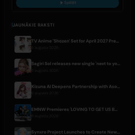
Spēlēt
JAUNĀKIE RAKSTI
TV Anime 'Shozen' Set for April 2027 Premiere on Fuji TV
6 augusts 2026
Sagiri Sol releases new single 'next to your love' after hiatus
6 augusts 2026
Kizuna AI Deepens Partnership with Asobisystem Ahead of 10th Anniversary World Tour
6 augusts 2026
EMNW Premieres 'LOVING TO GET US BY' Music Video on August 7
6 augusts 2026
Synxro Project Launches to Create New IP from Fictional Anime Openings