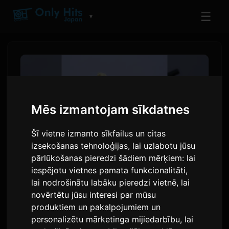
☰
▼
Mēs izmantojam sīkdatnes
Šī vietne izmanto sīkfailus un citas
izsekošanas tehnoloģijas, lai uzlabotu jūsu
pārlūkošanas pieredzi šādiem mērķiem:
lai
iespējotu vietnes pamata funkcionalitāti
,
Toua izdod singlu '10' pirms
lai nodrošinātu labāku pieredzi vietnē
,
lai
novērtētu jūsu interesi par mūsu
pirmā digitālā albuma
produktiem un pakalpojumiem un
personalizētu mārketinga mijiedarbību
,
lai
Autors:
Sam
7 jūlijs 2026