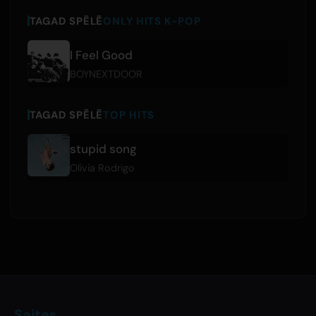
TAGAD SPĒLĒ
ONLY HITS K-POP
I Feel Good
BOYNEXTDOOR
TAGAD SPĒLĒ
TOP HITS
stupid song
Olivia Rodrigo
Saites