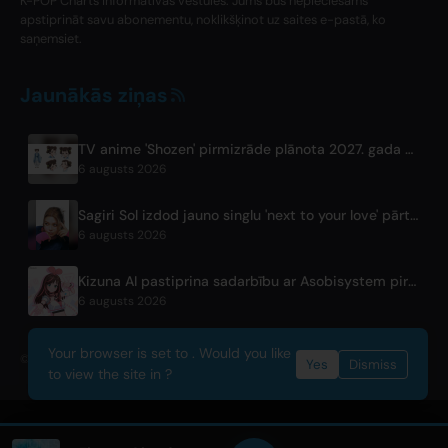
K-POP Charts informatīvās vēstules. Jums būs nepieciešams
apstiprināt savu abonementu, noklikšķinot uz saites e-pastā, ko
saņemsiet.
Jaunākās ziņas
TV anime 'Shozen' pirmizrāde plānota 2027. gada aprīlī kanālā Fuji TV
6 augusts 2026
Sagiri Sol izdod jauno singlu 'next to your love' pārtraukuma beigās
6 augusts 2026
Kizuna AI pastiprina sadarbību ar Asobisystem pirms 10. gadadienas pasaules tūres
6 augusts 2026
Your browser is set to . Would you like
© 2026 OnlyHit. All rights reserved. - Metadata provided by
ACRCloud
Yes
Dismiss
to view the site in ?