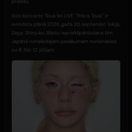
priekšu.
Solo koncerts 'Toua 1st LIVE "This is Toua"' ir
ierindots plānā 2026. gada 20. septembrī Tokijā,
Zepp Shinjuku. Biļešu iepriekšpārdošana šim
Japānā notiekošajam pasākumam norisināsies
no 8. līdz 12. jūlijam.