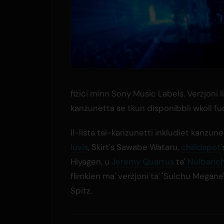
fiżiċi minn Sony Music Labels. Verżjoni 
kanżunetta se tkun disponibbli wkoll fuq
Il-lista tal-kanzunetti inkludiet kanzunet
luvis
, Skirt's Sawabe Wataru,
chilldspot
'
Hiyagen, u
Jeremy Quartus
ta'
Nulbaric
flimkien ma' verżjoni ta' 'Suichu Megane'
Spitz.