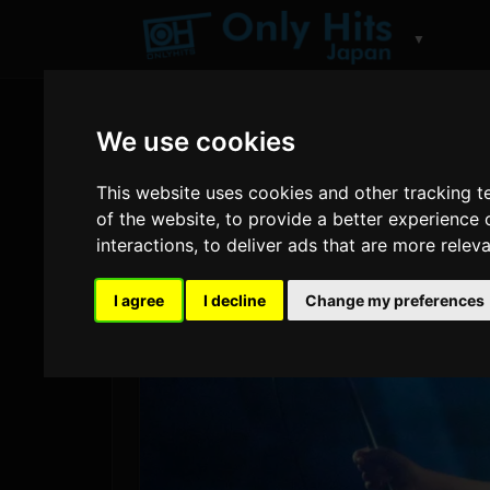
▼
We use cookies
This website uses cookies and other tracking 
of the website
,
to provide a better experience 
interactions
,
to deliver ads that are more relev
I agree
I decline
Change my preferences