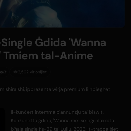
-Single Ġdida 'Wanna
' Tmiem tal-Anime
gliż
2,562 viżjonijiet
ishiraishi, ippreżenta wirja premium li nbiegħet
Il-kunċert intemma b'annunzju ta' biswit.
Kanżunetta ġdida, 'Wanna me', se tiġi rilaxxata
bħala single fis-29 ta' Lulju, 2026. It-traċċa ġiet