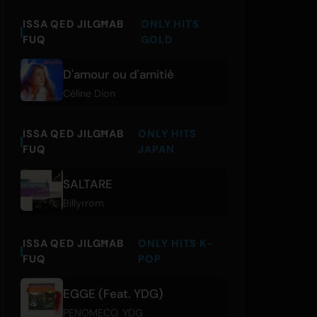
ISSA QED JILGĦAB
ONLY HITS
FUQ
GOLD
D'amour ou d'amitié
Céline Dion
ISSA QED JILGĦAB
ONLY HITS
FUQ
JAPAN
SALTARE
Billyrrom
ISSA QED JILGĦAB
ONLY HITS K-
FUQ
POP
EGGE (Feat. YDG)
PENOMECO
,
YDG