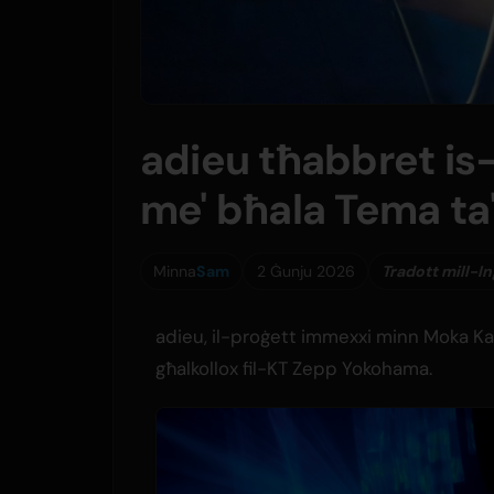
adieu tħabbret is
me' bħala Tema ta
Minna
Sam
2 Ġunju 2026
Tradott mill-In
adieu, il-proġett immexxi minn Moka Kam
għalkollox fil-KT Zepp Yokohama.