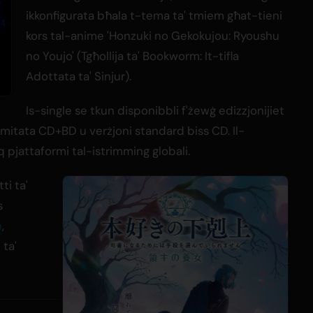
ikkonfigurata bħala t-tema ta' tmiem għat-tieni
kors tal-anime 'Honzuki no Gekokujou: Ryoushu
no Youjo' (Tgħollija ta' Bookworm: It-tifla
Adottata ta' Sinjur).
Is-single se tkun disponibbli f'żewġ edizzjonijiet
limitata CD+BD u verżjoni standard biss CD. Il-
 pjattaformi tal-istrimming globali.
ti ta'
s
h
,
 ta'