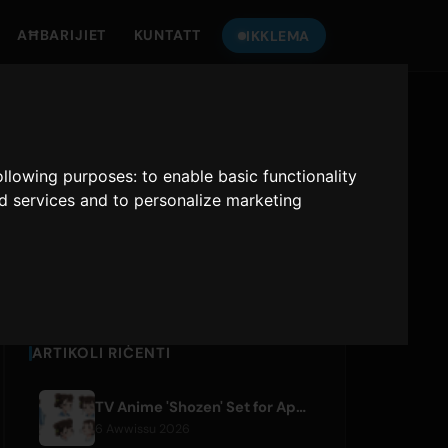
AĦBARIJIET
KUNTATT
IKKLEMA
ISIMGĦU LIL
ONLY HITS JAPAN
following purposes:
to enable basic functionality
nd services and to personalize marketing
Only Hits Japan
Ikkandgħu
ARTIKOLI RIĊENTI
TV Anime 'Shozen' Set for April 2027 Premiere on Fuji TV
6 Awwissu 2026