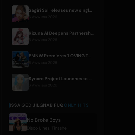
Sagiri Sol releases new single 'next to your love' after hiatus
6 Awwissu 2026
Kizuna AI Deepens Partnership with Asobisystem Ahead of 10th Anniversary World Tour
6 Awwissu 2026
EMNW Premieres 'LOVING TO GET US BY' Music Video on August 7
6 Awwissu 2026
Synxro Project Launches to Create New IP from Fictional Anime Openings
6 Awwissu 2026
ISSA QED JILGĦAB FUQ
ONLY HITS
No Broke Boys
Disco Lines
,
Tinashe