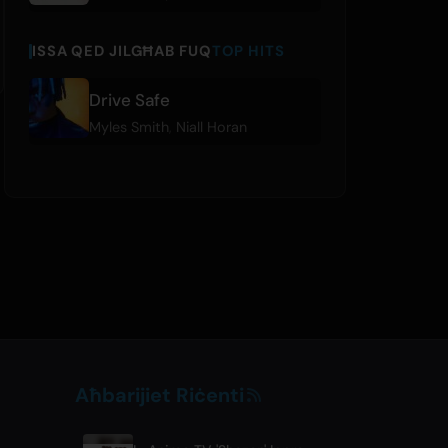
ISSA QED JILGĦAB FUQ
TOP HITS
Drive Safe
Myles Smith
,
Niall Horan
Aħbarijiet Riċenti