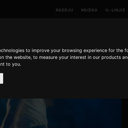
RADDJU
MUŻIKA
IL-LINJIŻ
technologies to improve your browsing experience for the 
on the website
,
to measure your interest in our products a
ant to you
.