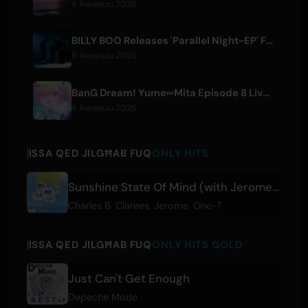
8 Awwissu 2026
BILLY BOO Releases 'Parallel Night-EP' Featuring TV Drama Theme Song
8 Awwissu 2026
BanG Dream! Yume∞Mita Episode 8 Live Clip Released
8 Awwissu 2026
ISSA QED JILGĦAB FUQ
ONLY HITS
Sunshine State Of Mind (with Jerome) (feat. Clarees)
Charles B
,
Clarees
,
Jerome
,
One-T
ISSA QED JILGĦAB FUQ
ONLY HITS GOLD
Just Can't Get Enough
Depeche Mode