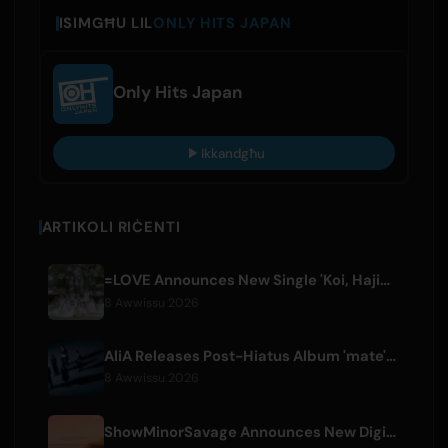
ISIMGĦU LIL
ONLY HITS JAPAN
Only Hits Japan
Ikkandgħu
ARTIKOLI RIĊENTI
=LOVE Announces New Single 'Koi, Hajimemashita.' and Tokyo Dome Concerts
8 Awwissu 2026
AliA Releases Post-Hiatus Album 'mate', Announces Tokyo Live
8 Awwissu 2026
ShowMinorSavage Announces New Digital Single 'Gradation'