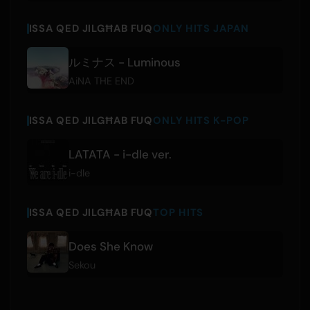
ISSA QED JILGĦAB FUQ
ONLY HITS JAPAN
ルミナス - Luminous
AiNA THE END
ISSA QED JILGĦAB FUQ
ONLY HITS K-POP
LATATA - i-dle ver.
i-dle
ISSA QED JILGĦAB FUQ
TOP HITS
Does She Know
Sekou