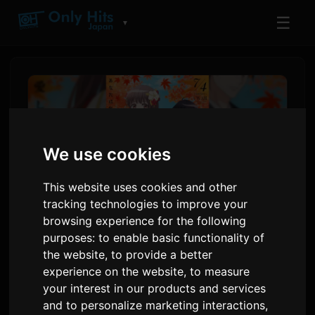
☰
▼
We use cookies
This website uses cookies and other
tracking technologies to improve your
browsing experience for the following
purposes:
to enable basic functionality of
ClariS jħarġu kanzunetta
the website
,
to provide a better
ġdida 'Hitokoto' għall-anime
experience on the website
,
to measure
your interest in our products and services
'Oni no Hanayome'
and to personalize marketing interactions
,