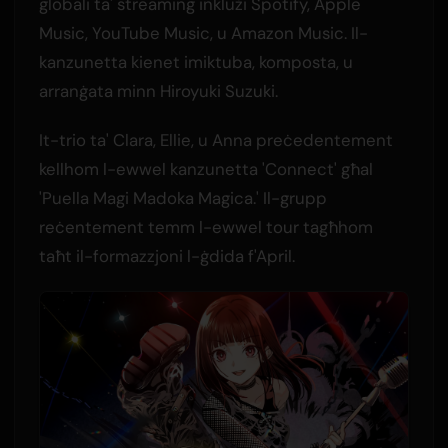
globali ta' streaming inklużi Spotify, Apple
Music, YouTube Music, u Amazon Music. Il-
kanzunetta kienet imiktuba, komposta, u
arranġata minn Hiroyuki Suzuki.
It-trio ta' Clara, Ellie, u Anna preċedentement
kellhom l-ewwel kanzunetta 'Connect' għal
'Puella Magi Madoka Magica.' Il-grupp
reċentement temm l-ewwel tour tagħhom
taħt il-formazzjoni l-ġdida f'April.