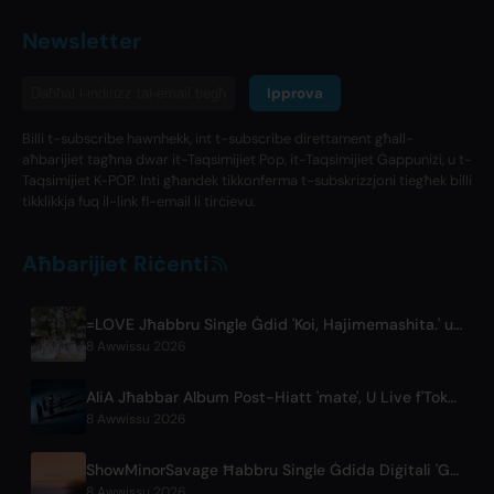
Newsletter
Ipprova
Billi t-subscribe hawnhekk, int t-subscribe direttament għall-
aħbarijiet tagħna dwar it-Taqsimijiet Pop, it-Taqsimijiet Ġappuniżi, u t-
Taqsimijiet K-POP. Inti għandek tikkonferma t-subskrizzjoni tiegħek billi
tikklikkja fuq il-link fl-email li tirċievu.
Aħbarijiet Riċenti
=LOVE Jħabbru Single Ġdid 'Koi, Hajimemashita.' u Kunċerti fit-Tokyo Dome
8 Awwissu 2026
AliA Jħabbar Album Post-Hiatt 'mate', U Live f'Tokyo
8 Awwissu 2026
ShowMinorSavage Ħabbru Single Ġdida Diġitali 'Gradation'
8 Awwissu 2026