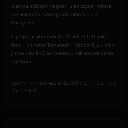
stampa, edizzjoni regolari, u edizzjoni limitata
tal-anime b'artwork ġdida minn 'Oni no
Hanayome.'
Il-grupp se jibda wkoll il-'ClariS 15th Thanks
Tour ~ Ichinatsu Tomatsuri ~' li jibda f'Lulju biex
jimmarkaw il-15 anniversarju mill-ewwel dehra
tagħhom.
Sors:
PR Times
permezz ta' 株式会社ソニー・ミュージッ
クレーベルズ