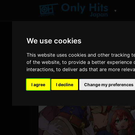
▼
We use cookies
This website uses cookies and other tracking 
of the website
,
to provide a better experience 
interactions
,
to deliver ads that are more relev
I agree
I decline
Change my preferences