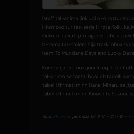
istaff tal-anime jinkludi d-direttur Kob
l-kompożitur tas-serje Hirota Koiki. Kaj
Gakuto huwa l-protagonist bħala Lock 
It-tema tat-tmiem hija trakk mhux żvel
isem 'To Mundane Days and Lucky Days'
Kampanja promozzjonali fuq il-kont uffiċ
tal-anime se tagħti bċejjeħ tabelli awtog
tabelli ffirmati minn Hanai Miharu se jk
tabelli ffirmati minn Kinoshita Suzuna se
Sors:
PR Times
permezz ta' グリーエンタ