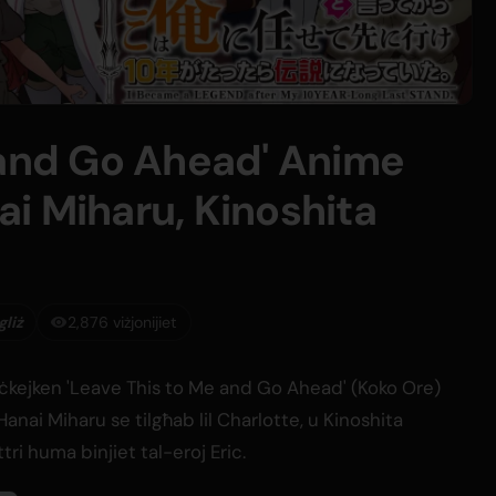
 and Go Ahead' Anime
nai Miharu, Kinoshita
gliż
2,876 viżjonijiet
ċkejken 'Leave This to Me and Go Ahead' (Koko Ore)
anai Miharu se tilgħab lil Charlotte, u Kinoshita
tri huma binjiet tal-eroj Eric.