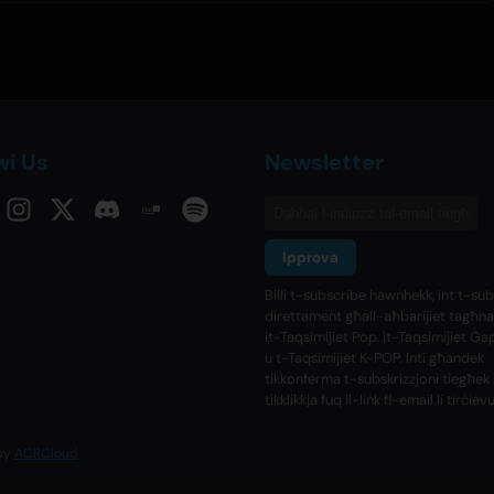
wi Us
Newsletter
Ipprova
Billi t-subscribe hawnhekk, int t-su
direttament għall-aħbarijiet tagħn
it-Taqsimijiet Pop, it-Taqsimijiet Ġa
u t-Taqsimijiet K-POP. Inti għandek
tikkonferma t-subskrizzjoni tiegħek b
tikklikkja fuq il-link fl-email li tirċievu
 by
ACRCloud