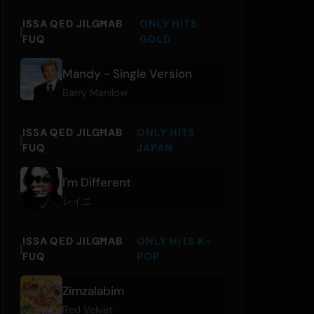
ISSA QED JILGĦAB
ONLY HITS
FUQ
GOLD
Mandy - Single Version
Barry Manilow
ISSA QED JILGĦAB
ONLY HITS
FUQ
JAPAN
I'm Different
レイニ
ISSA QED JILGĦAB
ONLY HITS K-
FUQ
POP
Zimzalabim
Red Velvet