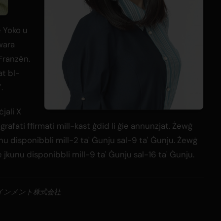
e Yoko u
iwara
Franzén.
at bl-
.
jali X
rafati ffirmati mill-kast ġdid li ġie annunzjat. Żewġ
unu disponibbli mill-2 ta' Ġunju sal-9 ta' Ġunju. Żewġ
 jkunu disponibbli mill-9 ta' Ġunju sal-16 ta' Ġunju.
ーテインメント株式会社