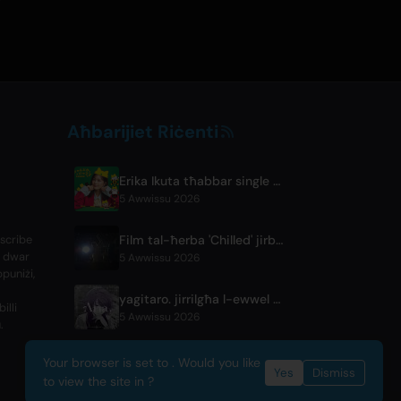
Aħbarijiet Riċenti
Erika Ikuta tħabbar single ġdida 'Nyantokanyaruru' għall-ktieb tat-tfal 'Fumikiri Neko'
5 Awwissu 2026
Film tal-ħerba 'Chilled' jirbaħ l-Premju tal-Udjenzi fil-Festival Fantasia
bscribe
a dwar
5 Awwissu 2026
ppuniżi,
yagitaro. jirrilgħa l-ewwel kanzunetta oriġinali debuttanti ‘Aria.’ ma’ Suda Keina
illi
5 Awwissu 2026
.
Your browser is set to . Would you like
Yes
Dismiss
to view the site in ?