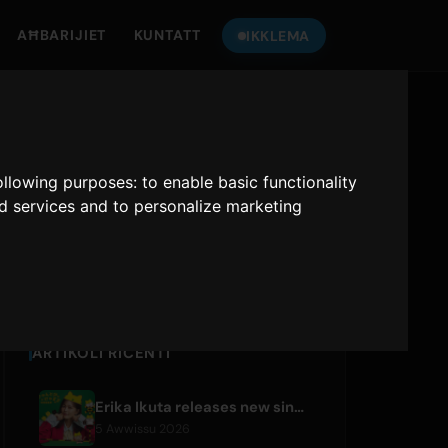
AĦBARIJIET
KUNTATT
IKKLEMA
ISIMGĦU LIL
ONLY HITS JAPAN
following purposes:
to enable basic functionality
nd services and to personalize marketing
Only Hits Japan
Ikkandgħu
ARTIKOLI RIĊENTI
Erika Ikuta releases new single 'Nyantokanyaruru' for children's book 'Fumikiri Neko'
5 Awwissu 2026