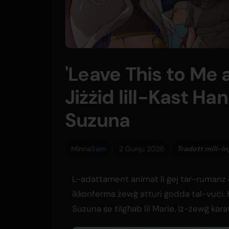
'Leave This to Me
Jiżżid lill-Kast Ha
Suzuna
Minna
Sam
2 Ġunju 2026
Tradott mill-In
L-adattament animat li ġej tar-rumanz 
ikkonferma żewġ atturi ġodda tal-vuċi. H
Suzuna se tilgħab lil Marie. Iż-żewġ karat