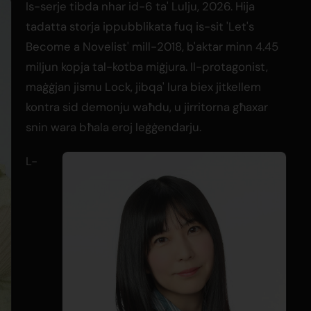
Is-serje tibda nhar id-6 ta' Lulju, 2026. Hija
tadatta storja ippubblikata fuq is-sit 'Let's
Become a Novelist' mill-2018, b'aktar minn 4.45
miljun kopja tal-kotba miġjura. Il-protagonist,
maġġjan jismu Lock, jibqa' lura biex jitkellem
kontra sid demonju waħdu, u jirritorna għaxar
snin wara bħala eroj leġġendarju.
L-