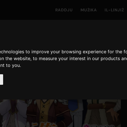
RADDJU
MUŻIKA
IL-LINJIŻ
technologies to improve your browsing experience for the 
on the website
,
to measure your interest in our products a
ant to you
.