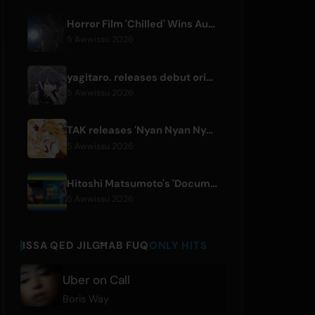
Horror Film 'Chilled' Wins Audience Award at Fantasia Festival
5 Awwissu 2026
yagitaro. releases debut original single 'Aria.' with Suda Keina
5 Awwissu 2026
TAK releases 'Nyan Nyan Nya Chunya' featuring Kotoha for Zenless Zone Zero
5 Awwissu 2026
Hitoshi Matsumoto's 'Documental' Format to Launch US Version
5 Awwissu 2026
ISSA QED JILGĦAB FUQ
ONLY HITS
Uber on Call
Boris Way