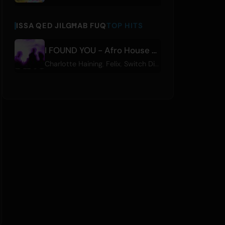
ISSA QED JILGĦAB FUQ
TOP HITS
I FOUND YOU - Afro House Edit
Charlotte Haining
,
Felix
,
Switch Disco