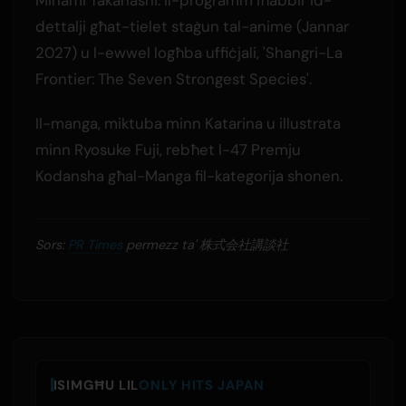
dettalji għat-tielet staġun tal-anime (Jannar
2027) u l-ewwel logħba uffiċjali, 'Shangri-La
Frontier: The Seven Strongest Species'.
Il-manga, miktuba minn Katarina u illustrata
minn Ryosuke Fuji, rebħet l-47 Premju
Kodansha għal-Manga fil-kategorija shonen.
Sors:
PR Times
permezz ta' 株式会社講談社
ISIMGĦU LIL
ONLY HITS JAPAN