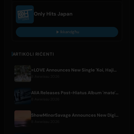
Only Hits Japan
Ikkandgħu
ARTIKOLI RIĊENTI
=LOVE Announces New Single 'Koi, Hajimemashita.' and Tokyo Dome Concerts
8 Awwissu 2026
AliA Releases Post-Hiatus Album 'mate', Announces Tokyo Live
8 Awwissu 2026
ShowMinorSavage Announces New Digital Single 'Gradation'
8 Awwissu 2026