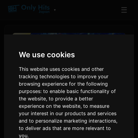
☰
▼
We use cookies
This website uses cookies and other
tracking technologies to improve your
browsing experience for the following
purposes:
to enable basic functionality of
the website
,
to provide a better
experience on the website
,
to measure
Manga ta' Shangri-La
your interest in our products and services
Frontier toffri 126 kapitlu
and to personalize marketing interactions
,
b'xejn għal 72 siegħa
to deliver ads that are more relevant to
you
.