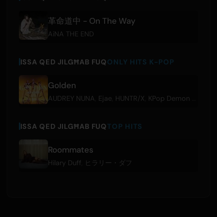
革命道中 - On The Way
AiNA THE END
ISSA QED JILGĦAB FUQ
ONLY HITS K-POP
Golden
AUDREY NUNA
,
Ejae
,
HUNTR/X
,
KPop Demon Hunters Cast
ISSA QED JILGĦAB FUQ
TOP HITS
Roommates
Hilary Duff
,
ヒラリー・ダフ