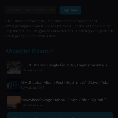
Ipprova
Billi t-subscribe hawnhekk, int t-subscribe direttament għall-
aħbarijiet tagħna dwar it-Taqsimijiet Pop, it-Taqsimijiet Ġappuniżi, u t-
Taqsimijiet K-POP. Inti għandek tikkonferma t-subskrizzjoni tiegħek billi
tikklikkja fuq il-link fl-email li tirċievu.
Aħbarijiet Riċenti
=LOVE Jħabbru Single Ġdid 'Koi, Hajimemashita.' u Kunċerti fit-Tokyo Dome
8 Awwissu 2026
AliA Jħabbar Album Post-Hiatt 'mate', U Live f'Tokyo
8 Awwissu 2026
ShowMinorSavage Ħabbru Single Ġdida Diġitali 'Gradation'
8 Awwissu 2026