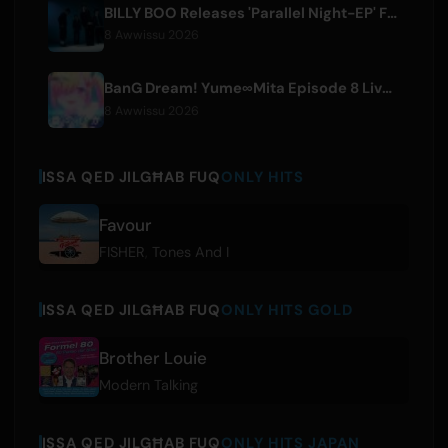
BILLY BOO Releases 'Parallel Night-EP' Featuring TV Drama Theme Song
8 Awwissu 2026
BanG Dream! Yume∞Mita Episode 8 Live Clip Released
8 Awwissu 2026
ISSA QED JILGĦAB FUQ
ONLY HITS
Favour
FISHER
,
Tones And I
ISSA QED JILGĦAB FUQ
ONLY HITS GOLD
Brother Louie
Modern Talking
ISSA QED JILGĦAB FUQ
ONLY HITS JAPAN