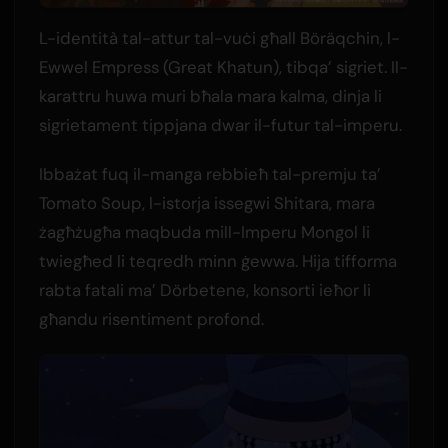
L-identità tal-attur tal-vuċi għall Böräqchin, l-
Ewwel Empress (Great Khatun), tibqa’ sigriet. Il-
karattru huwa muri bħala mara kalma, dinja li
sigrietament tippjana dwar il-futur tal-imperu.
Ibbażat fuq il-manga rebbieħ tal-premju ta’
Tomato Soup, l-istorja issegwi Shitara, mara
żagħżugħa maqbuda mill-Imperu Mongol li
twiegħed li teqredh minn ġewwa. Hija tifforma
rabta fatali ma’ Dörbetene, konsorti ieħor li
għandu risentiment profond.