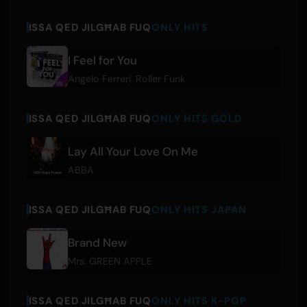
ISSA QED JILGĦAB FUQ
ONLY HITS
I Feel for You
Angelo Ferreri
,
Roller Funk
ISSA QED JILGĦAB FUQ
ONLY HITS GOLD
Lay All Your Love On Me
ABBA
ISSA QED JILGĦAB FUQ
ONLY HITS JAPAN
Brand New
Mrs. GREEN APPLE
ISSA QED JILGĦAB FUQ
ONLY HITS K-POP