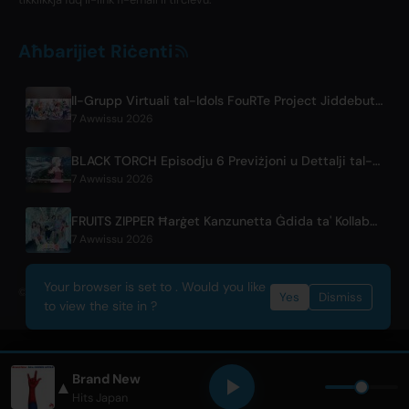
Aħbarijiet Riċenti
Il-Grupp Virtuali tal-Idols FouRTe Project Jiddebutta bl-Album 'ALL IN' Prodott minn ☆Taku Takahashi tal-m-flo
7 Awwissu 2026
BLACK TORCH Episodju 6 Previżjoni u Dettalji tal-Streaming
7 Awwissu 2026
FRUITS ZIPPER Ħarġet Kanzunetta Ġdida ta' Kollaborazzjoni '1,2,3,FOOOOUR'
7 Awwissu 2026
Your browser is set to . Would you like
© 2026 OnlyHit. All rights reserved. - Metadata provided by
ACRCloud
Yes
Dismiss
to view the site in ?
Brand New
▲
 APPLE
• Only Hits Japan