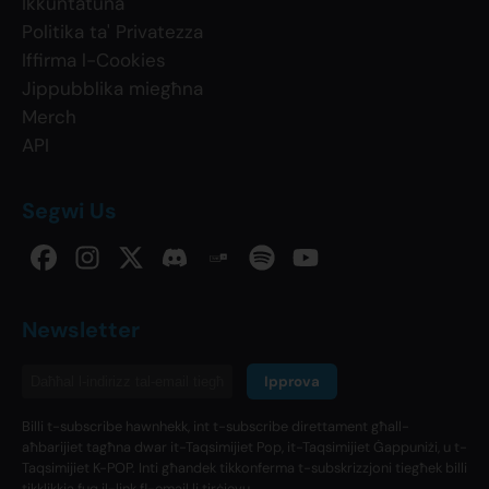
Ikkuntatuna
Politika ta' Privatezza
Iffirma l-Cookies
Jippubblika miegħna
Merch
API
Segwi Us
Newsletter
Ipprova
Billi t-subscribe hawnhekk, int t-subscribe direttament għall-
aħbarijiet tagħna dwar it-Taqsimijiet Pop, it-Taqsimijiet Ġappuniżi, u t-
Taqsimijiet K-POP. Inti għandek tikkonferma t-subskrizzjoni tiegħek billi
tikklikkja fuq il-link fl-email li tirċievu.