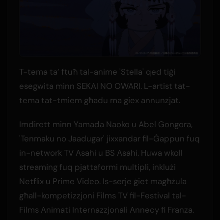
T-tema ta’ ftuħ tal-anime 'Stella' qed tiġi
esegwita minn SEKAI NO OWARI. L-artist tat-
tema tat-tmiem għadu ma ġiex annunzjat.
Imdirett minn Yamada Naoko u Abel Gongora,
'Tenmaku no Jaadugar' jixxandar fil-Ġappun fuq
in-network TV Asahi u BS Asahi. Huwa wkoll
streaming fuq pjattaformi multipli, inklużi
Netflix u Prime Video. Is-serje ġiet magħżula
għall-kompetizzjoni Films TV fil-Festival tal-
Films Animati Internazzjonali Annecy fi Franza.