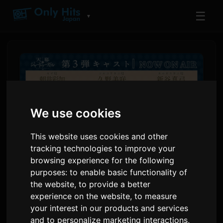
☰
▼
We use cookies
This website uses cookies and other
tracking technologies to improve your
browsing experience for the following
purposes:
to enable basic functionality of
Tenmaku no Jaadugar turi
the website
,
to provide a better
PV ġdida għall-ark tal-
experience on the website
,
to measure
Mongolja u kast ta’ leħen il-
your interest in our products and services
and to personalize marketing interactions
,