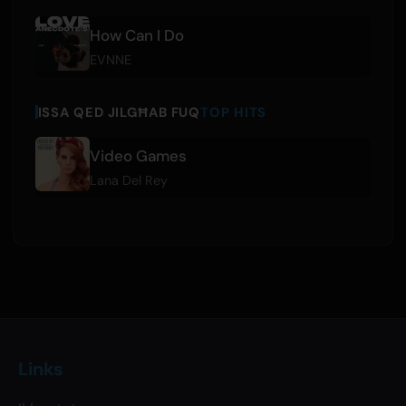
How Can I Do
EVNNE
ISSA QED JILGĦAB FUQ
TOP HITS
Video Games
Lana Del Rey
Links