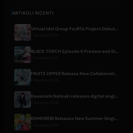
ARTIKOLI RIĊENTI
Virtual Idol Group FouRTe Project Debuts with 'ALL IN' Album Produced by m-flo's ☆Taku Takahashi
7 Awwissu 2026
BLACK TORCH Episode 6 Preview and Streaming Details
7 Awwissu 2026
FRUITS ZIPPER Release New Collaboration Song '1,2,3,FOOOOUR'
7 Awwissu 2026
Kawanishi Natsuki releases digital single 'Sayonara wa Ichiban Kirei na Atashi de'
7 Awwissu 2026
KOMOREBI Releases New Summer Single 'Letsu Natsu'
7 Awwissu 2026