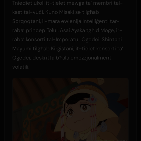
Tniediet ukoll it-tielet mewġa ta’ membri tal-
kast tal-vuċi. Kuno Misaki se tilgħab
Sorqoqtani, il-mara ewlenija intelliġenti tar-
raba’ prinċep Tolui. Asai Ayaka tgħid Möge, ir-
raba’ konsorti tal-Imperatur Ögedei. Shintani
Mayumi tilgħab Kirgistani, it-tielet konsorti ta’
Ögedei, deskritta bħala emozzjonalment
volatili.