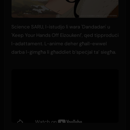
Science SARU, l-istudjo li wara 'Dandadan' u
'Keep Your Hands Off Eizouken!', qed tipproduċi
l-adattament. L-anime deher għall-ewwel
darba l-ġimgħa li għaddiet b’speċjal ta’ siegħa.