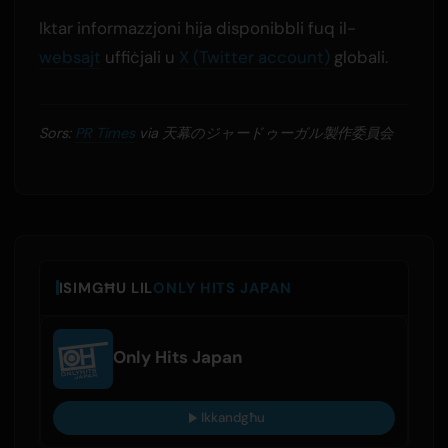
Iktar informazzjoni hija disponibbli fuq il-
websajt
uffiċjali u
X (Twitter account)
globali.
Sors:
PR Times
via 天幕のジャードゥーガル製作委員会
ISIMGĦU LIL
ONLY HITS JAPAN
Only Hits Japan
Ikkandgħu