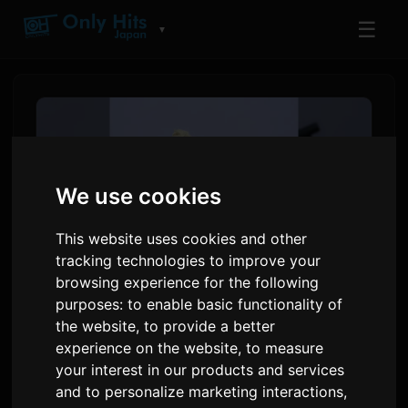
☰
▼
We use cookies
This website uses cookies and other
tracking technologies to improve your
browsing experience for the following
purposes:
to enable basic functionality of
Toua jħabbar is-single '10'
the website
,
to provide a better
experience on the website
,
to measure
qabel l-ewwel album diġitali
your interest in our products and services
tiegħu
and to personalize marketing interactions
,