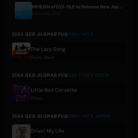
MIYEON of (G)I-DLE to Release New Japanese Digital Single 'RUN AWAY'
6 Awwissu 2026
ISSA QED JILGĦAB FUQ
ONLY HITS
The Lazy Song
Bruno Mars
ISSA QED JILGĦAB FUQ
ONLY HITS GOLD
Little Red Corvette
Prince
ISSA QED JILGĦAB FUQ
ONLY HITS JAPAN
Drivin' My Life