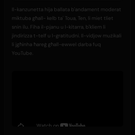
Il-kanzunetta hija ballata b'andament moderat
miktuba għall- kelb ta' Toua, Ten, li miet tliet
snin ilu. Fiha il-pjanu u l-kitarra, b'kliem li
jindirizza t-telf u l-gratitudni. Il-vidjow mużikali
li jgħinha ħareġ għall-ewwel darba fuq
YouTube.