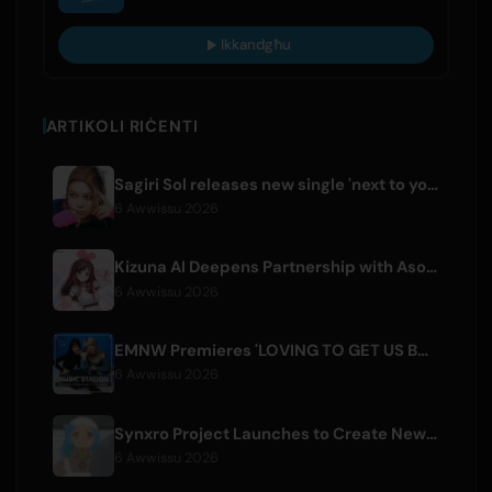
Ikkandgħu
ARTIKOLI RIĊENTI
Sagiri Sol releases new single 'next to your love' after hiatus
6 Awwissu 2026
Kizuna AI Deepens Partnership with Asobisystem Ahead of 10th Anniversary World Tour
6 Awwissu 2026
EMNW Premieres 'LOVING TO GET US BY' Music Video on August 7
6 Awwissu 2026
Synxro Project Launches to Create New IP from Fictional Anime Openings
6 Awwissu 2026