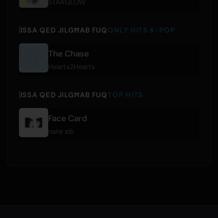
STARGLOW
ISSA QED JILGĦAB FUQ
ONLY HITS K-POP
The Chase
Hearts2Hearts
ISSA QED JILGĦAB FUQ
TOP HITS
Face Card
nate sib