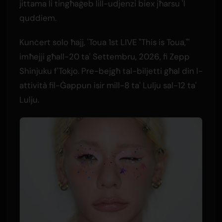
jittama li tingħaġeb lill-udjenzi biex jħarsu 'l
quddiem.
Kunċert solo ħajj, 'Toua 1st LIVE "This is Toua,"'
imħejji għall-20 ta' Settembru, 2026, fi Zepp
Shinjuku f'Tokjo. Pre-bejgħ tal-biljetti għal din l-
attività fil-Ġappun isir mill-8 ta' Lulju sal-12 ta'
Lulju.