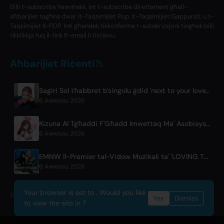
Billi t-subscribe hawnhekk, int t-subscribe direttament għall-
aħbarijiet tagħna dwar it-Taqsimijiet Pop, it-Taqsimijiet Ġappuniżi, u t-
Taqsimijiet K-POP. Inti għandek tikkonferma t-subskrizzjoni tiegħek billi
tikklikkja fuq il-link fl-email li tirċievu.
Aħbarijiet Riċenti
Sagiri Sol tħabbret b'singolu ġdid 'next to your love' wara waqfa
6 Awwissu 2026
Kizuna AI Tgħaddi F'Għadd Imwettaq Ma' Asobisystem Qabel it-Tour Dinji għall-10 Anniversarju Tagħha
6 Awwissu 2026
EMNW Il-Premier tal-Vidow Mużikali ta' 'LOVING TO GET US BY' Fiss 7 ta' Awwissu
6 Awwissu 2026
Your browser is set to . Would you like
© 2026 OnlyHit. All rights reserved. - Metadata provided by
ACRCloud
Yes
Dismiss
to view the site in ?