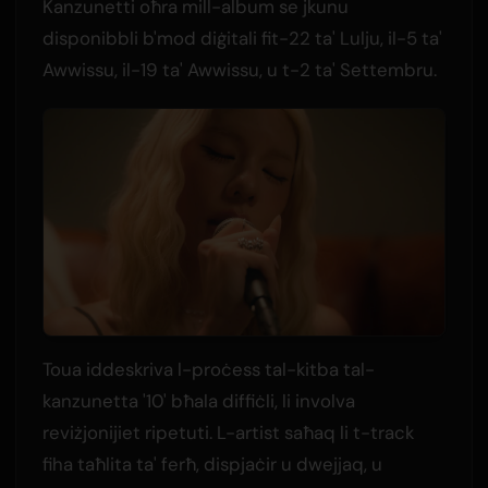
Kanzunetti oħra mill-album se jkunu
disponibbli b'mod diġitali fit-22 ta' Lulju, il-5 ta'
Awwissu, il-19 ta' Awwissu, u t-2 ta' Settembru.
Toua iddeskriva l-proċess tal-kitba tal-
kanzunetta '10' bħala diffiċli, li involva
reviżjonijiet ripetuti. L-artist saħaq li t-track
fiha taħlita ta' ferħ, dispjaċir u dwejjaq, u