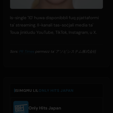
Is-single '10' huwa disponibbli fuq pjattaformi
ta' streaming. Il-kanali tas-soċjali media ta'
Toua jinkludu YouTube, TikTok, Instagram, u X.
Sors:
PR Times
permezz ta' アソビシステム株式会社
ISIMGĦU LIL
ONLY HITS JAPAN
Only Hits Japan