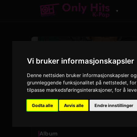
▼
ARTIST
BTS
Vi bruker informasjonskapsler
Denne nettsiden bruker informasjonskapsler og 
Spor og album spilt p
grunnleggende funksjonalitet på nettstedet
,
for
tilpasse markedsføringsinteraksjoner
,
for å lev
46
7
SPOR
ALBUM
Godta alle
Avvis alle
Endre innstillinger
Album