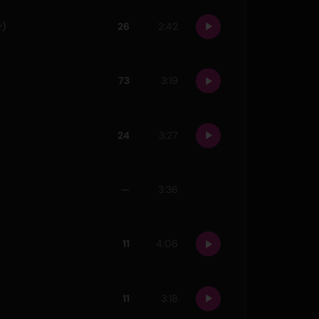
r)
26
2:42
73
3:19
24
3:27
—
3:36
11
4:06
11
3:18