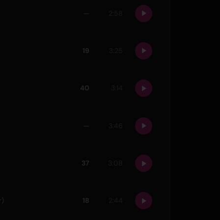
—
2:58
19
3:25
40
3:14
—
3:46
37
3:08
r)
18
2:44