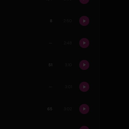
8
2:50
—
2:48
51
3:10
—
3:01
65
3:02