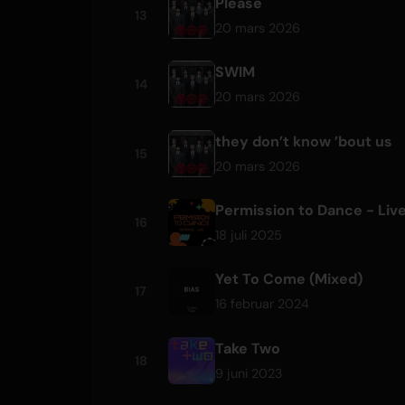
Please
13
20 mars 2026
SWIM
14
20 mars 2026
they don’t know ’bout us
15
20 mars 2026
Permission to Dance - Liv
16
18 juli 2025
Yet To Come (Mixed)
17
16 februar 2024
Take Two
18
9 juni 2023