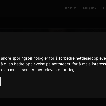
RADIO
MUSIKK
L
andre sporingsteknologier for å forbedre nettleseroppleve
å Only Hits
 å gi en bedre opplevelse på nettstedet
,
for å måle interes
ere annonser som er mer relevante for deg
.
1,677
12 juni 2026
NYESTE UTGIVELSE
SPILLINGER · 90 D