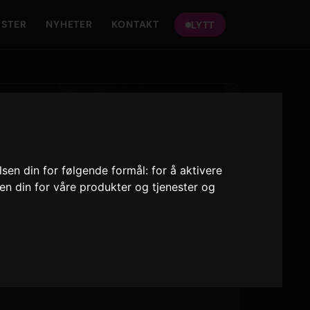
ISTER
NYHETER
KONTAKT
LYTT
lsen din for følgende formål:
for å aktivere
sen din for våre produkter og tjenester og