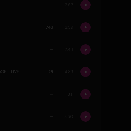
—
2:53
746
2:39
—
2:44
GE - LIVE
25
4:39
—
3:11
—
3:50