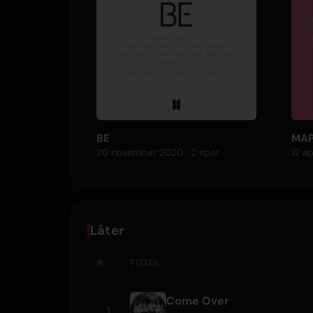
BE
MAP
20 november 2020 · 2 spor
Låter
#
TITTEL
Come Over
1