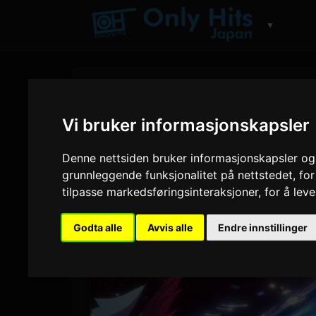
▼
Vi bruker informasjonskapsler
Denne nettsiden bruker informasjonskapsler og 
grunnleggende funksjonalitet på nettstedet
,
for
tilpasse markedsføringsinteraksjoner
,
for å lev
Godta alle
Avvis alle
Endre innstillinger