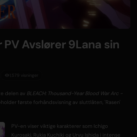
 PV Avslører 9Lana sin
1,579 visninger
te delen av
BLEACH: Thousand-Year Blood War Arc -
eholder første forhåndsvisning av sluttlåten, 'Rasen'
PV-en viser viktige karakterer som Ichigo
Kurosaki, Rukia Kuchiki og Uryu Ishida i intense