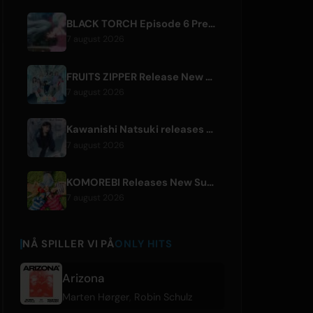
BLACK TORCH Episode 6 Preview and Streaming Details
7 august 2026
FRUITS ZIPPER Release New Collaboration Song '1,2,3,FOOOOUR'
7 august 2026
Kawanishi Natsuki releases digital single 'Sayonara wa Ichiban Kirei na Atashi de'
7 august 2026
KOMOREBI Releases New Summer Single 'Letsu Natsu'
7 august 2026
NÅ SPILLER VI PÅ
ONLY HITS
Arizona
Marten Hørger
,
Robin Schulz