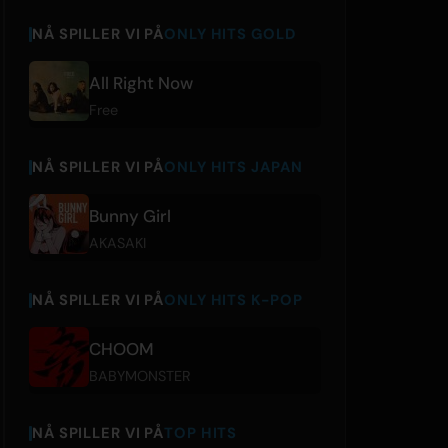
NÅ SPILLER VI PÅ
ONLY HITS GOLD
All Right Now
Free
NÅ SPILLER VI PÅ
ONLY HITS JAPAN
Bunny Girl
AKASAKI
NÅ SPILLER VI PÅ
ONLY HITS K-POP
CHOOM
BABYMONSTER
NÅ SPILLER VI PÅ
TOP HITS