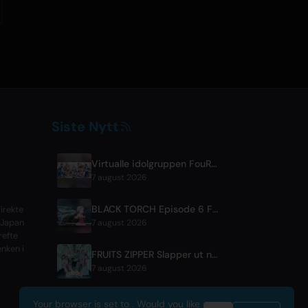
Siste Nytt
Virtualle idolgruppen FouRTe Project debuterer med albumet 'ALL IN' produsert av m-flos ☆Taku Takahashi
7 august 2026
BLACK TORCH Episode 6 Forhåndsvisning og Strømmedetaljer
irekte
 Japan
7 august 2026
refte
enken i
FRUITS ZIPPER Slapper ut nytt samarbeidsspor '1,2,3,FOOOOUR'
7 august 2026
Your browser is set to . Would you like