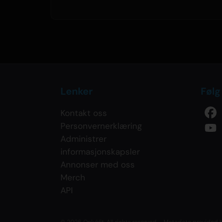
Lenker
Følg
Kontakt oss
Personvernerklæring
Administrer
informasjonskapsler
Annonser med oss
Merch
API
© 2026 OnlyHit. All rights reserved. - Metadata provided