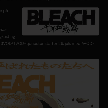
ne på
Year
gkasting
å SVOD/TVOD-tjenester starter 26. juli, med AVOD-