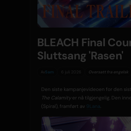
BLEACH Final Cour
Sluttsang 'Rasen'
Av
Sam
6 juli 2026
Oversatt fra engelsk
Den siste kampanjevideoen for den sis
The Calamity
er nå tilgjengelig. Den inn
(Spiral), framført av
9Lana
.