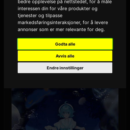
bedre opplevelse på nettstedet
,
for å måle
Av
Sam
1 juni 2026
Oversatt fra engelsk
interessen din for våre produkter og
tjenester og tilpasse
2,992 visninger
markedsføringsinteraksjoner
,
for å levere
annonser som er mer relevante for deg
.
Skaperen av indie-skrekkspillet
Aquarium
Doesn't Dance
skriver en romanadapsjon.
Godta alle
Daidai, som utviklet spillet alene over åtte år, vil
Avvis alle
forfatte teksten og lage omslagsbildet.
Endre innstillinger