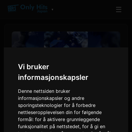
☰
▼
Vi bruker
informasjonskapsler
Denne nettsiden bruker
informasjonskapsler og andre
Skaperen Daidai adapterer
sporingsteknologier for å forbedre
nettleseropplevelsen din for følgende
hitskrekkspillet 'Aquarium
formål:
for å aktivere grunnleggende
Doesn't Dance' til roman
funksjonalitet på nettstedet
,
for å gi en