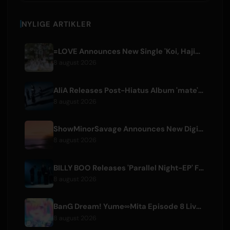
NYLIGE ARTIKLER
=LOVE Announces New Single 'Koi, Hajimemashita.' and Tokyo Dome Concerts
8 august 2026
AliA Releases Post-Hiatus Album 'mate', Announces Tokyo Live
8 august 2026
ShowMinorSavage Announces New Digital Single 'Gradation'
8 august 2026
BILLY BOO Releases 'Parallel Night-EP' Featuring TV Drama Theme Song
8 august 2026
BanG Dream! Yume∞Mita Episode 8 Live Clip Released
8 august 2026