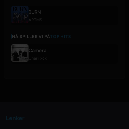
BURN
ARTMS
NÅ SPILLER VI PÅ
TOP HITS
Camera
Charli xcx
Lenker