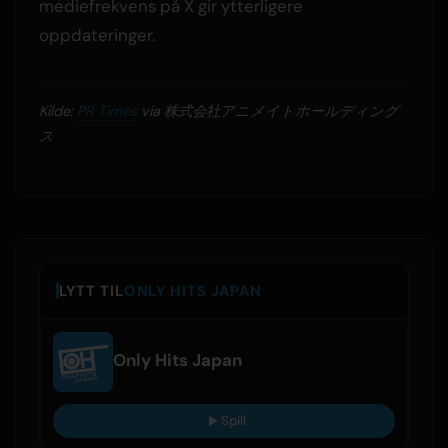
mediefrekvens på X gir ytterligere
oppdateringer.
Kilde:
PR Times
via 株式会社アニメイトホールディング
ス
LYTT TIL
ONLY HITS JAPAN
Only Hits Japan
Spill