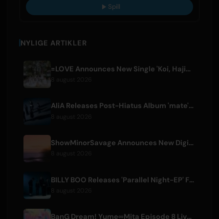
Spill
NYLIGE ARTIKLER
=LOVE Announces New Single 'Koi, Hajimemashita.' and Tokyo Dome Concerts
8 august 2026
AliA Releases Post-Hiatus Album 'mate', Announces Tokyo Live
8 august 2026
ShowMinorSavage Announces New Digital Single 'Gradation'
8 august 2026
BILLY BOO Releases 'Parallel Night-EP' Featuring TV Drama Theme Song
8 august 2026
BanG Dream! Yume∞Mita Episode 8 Live Clip Released