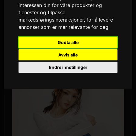
interessen din for våre produkter og
Av
Sam
2 juni 2026
Oversatt fra engelsk
tjenester og tilpasse
2,690 visninger
markedsføringsinteraksjoner
,
for å levere
annonser som er mer relevante for deg
.
Koreansk artist
Gyubin
og Tokyo-bandet
Godta alle
chilldspot
har laget nye sanger for den tredje
sesongen av ABEMA reality-showet 'Girl or
Avvis alle
Lady'. Programmet starter 14. juni.
Endre innstillinger