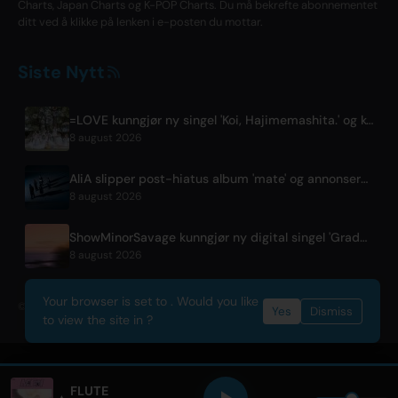
Charts, Japan Charts og K-POP Charts. Du må bekrefte abonnementet
ditt ved å klikke på lenken i e-posten du mottar.
Siste Nytt
=LOVE kunngjør ny singel 'Koi, Hajimemashita.' og konserter på Tokyo Dome
8 august 2026
AliA slipper post-hiatus album 'mate' og annonserer Tokyo-konsert
8 august 2026
ShowMinorSavage kunngjør ny digital singel 'Gradation'
8 august 2026
Your browser is set to . Would you like
© 2026 OnlyHit. All rights reserved. - Metadata provided by
ACRCloud
Yes
Dismiss
to view the site in ?
FLUTE