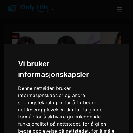
☰
▼
Vi bruker
informasjonskapsler
Denne nettsiden bruker
informasjonskapsler og andre
sporingsteknologier for å forbedre
Gyubin og chilldspot bidrar
nettleseropplevelsen din for følgende
med themesonger for 'Girl or
formål:
for å aktivere grunnleggende
Lady 3'
funksjonalitet på nettstedet
,
for å gi en
bedre opplevelse på nettstedet
,
for å måle