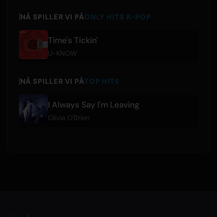
NÅ SPILLER VI PÅ
ONLY HITS K-POP
Time's Tickin'
U-KNOW
NÅ SPILLER VI PÅ
TOP HITS
I Always Say I'm Leaving
Olivia O'Brien