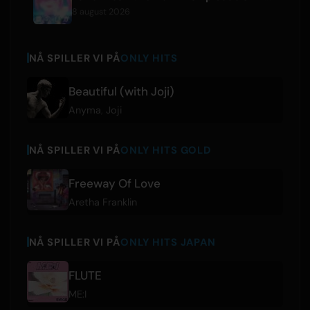
8 august 2026
NÅ SPILLER VI PÅ
ONLY HITS
Beautiful (with Joji)
Anyma
,
Joji
NÅ SPILLER VI PÅ
ONLY HITS GOLD
Freeway Of Love
Aretha Franklin
NÅ SPILLER VI PÅ
ONLY HITS JAPAN
FLUTE
ME:I