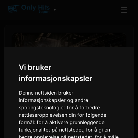
☰
▼
Vi bruker
informasjonskapsler
Denne nettsiden bruker
informasjonskapsler og andre
sporingsteknologier for å forbedre
ReoNa opptrer på AFA
nettleseropplevelsen din for følgende
Thailand 2026, kunngjør ny
formål:
for å aktivere grunnleggende
singel
funksjonalitet på nettstedet
,
for å gi en
bedre opplevelse på nettstedet
,
for å måle