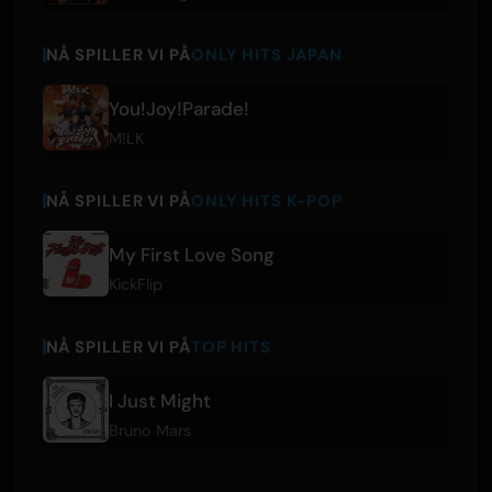
NÅ SPILLER VI PÅ
ONLY HITS JAPAN
You!Joy!Parade!
M!LK
NÅ SPILLER VI PÅ
ONLY HITS K-POP
My First Love Song
KickFlip
NÅ SPILLER VI PÅ
TOP HITS
I Just Might
Bruno Mars