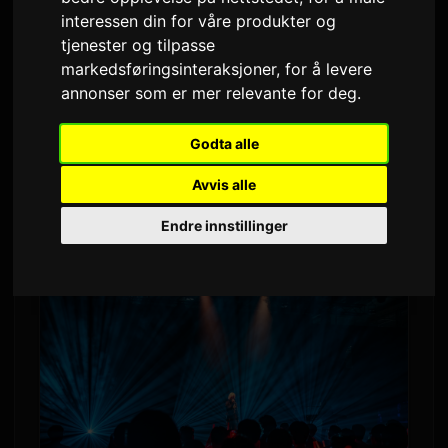
interessen din for våre produkter og
Av
Sam
2 juni 2026
Oversatt fra engelsk
tjenester og tilpasse
2,943 visninger
markedsføringsinteraksjoner
,
for å levere
annonser som er mer relevante for deg
.
På Anime Festival Asia Thailand 2026 i Bangkok
Godta alle
leverte Anisong-sangeren
ReoNa
et kraftfullt
sju-låters sett, og knyttet kontakt med fans
Avvis alle
gjennom temaer fra Shadow House, Sword Art
Endre innstillinger
Online, og mer.