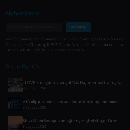
Nyhetsbrev
Abonner
Ved å abonnere her, abonnerer du direkte på våre nyhetsbrev om Pop
Charts, Japan Charts og K-POP Charts. Du må bekrefte abonnementet
ditt ved å klikke på lenken i e-posten du mottar.
Siste Nytt
=LOVE kunngjør ny singel 'Koi, Hajimemashita.' og konserter på Tokyo Dome
8 august 2026
AliA slipper post-hiatus album 'mate' og annonserer Tokyo-konsert
8 august 2026
ShowMinorSavage kunngjør ny digital singel 'Gradation'
8 august 2026