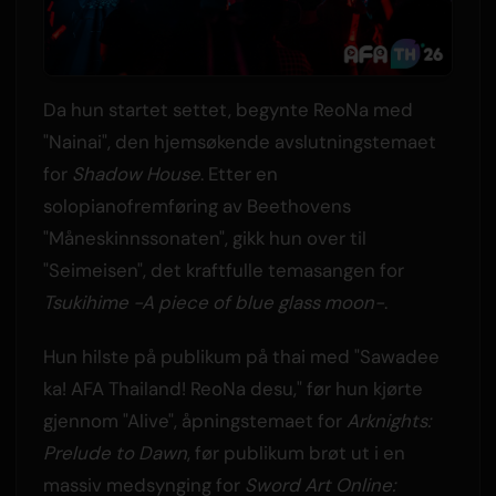
Da hun startet settet, begynte ReoNa med
"Nainai", den hjemsøkende avslutningstemaet
for
Shadow House
. Etter en
solopianofremføring av Beethovens
"Måneskinnssonaten", gikk hun over til
"Seimeisen", det kraftfulle temasangen for
Tsukihime -A piece of blue glass moon-
.
Hun hilste på publikum på thai med "Sawadee
ka! AFA Thailand! ReoNa desu," før hun kjørte
gjennom "Alive", åpningstemaet for
Arknights:
Prelude to Dawn
, før publikum brøt ut i en
massiv medsynging for
Sword Art Online: