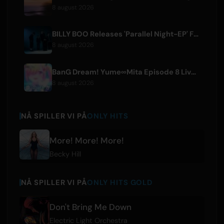
8 august 2026
BILLY BOO Releases 'Parallel Night-EP' Featuring TV Drama Theme Song
8 august 2026
BanG Dream! Yume∞Mita Episode 8 Live Clip Released
8 august 2026
NÅ SPILLER VI PÅ
ONLY HITS
More! More! More!
Becky Hill
NÅ SPILLER VI PÅ
ONLY HITS GOLD
Don't Bring Me Down
Electric Light Orchestra