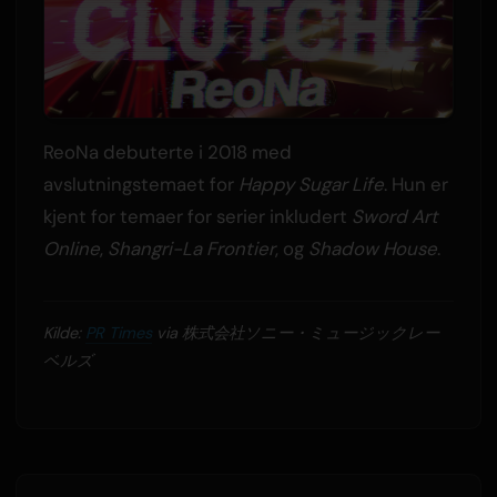
ReoNa debuterte i 2018 med
avslutningstemaet for
Happy Sugar Life
. Hun er
kjent for temaer for serier inkludert
Sword Art
Online
,
Shangri-La Frontier
, og
Shadow House
.
Kilde:
PR Times
via 株式会社ソニー・ミュージックレー
ベルズ