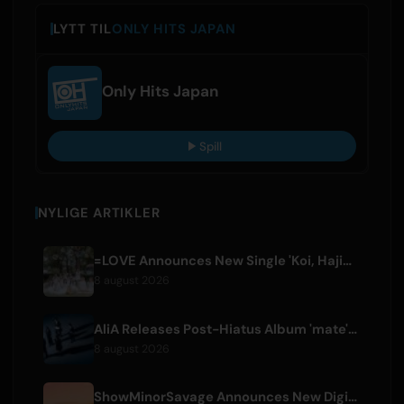
LYTT TIL
ONLY HITS JAPAN
Only Hits Japan
Spill
NYLIGE ARTIKLER
=LOVE Announces New Single 'Koi, Hajimemashita.' and Tokyo Dome Concerts
8 august 2026
AliA Releases Post-Hiatus Album 'mate', Announces Tokyo Live
8 august 2026
ShowMinorSavage Announces New Digital Single 'Gradation'