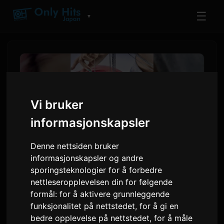
☰
▼
Vi bruker
informasjonskapsler
Denne nettsiden bruker
informasjonskapsler og andre
sporingsteknologier for å forbedre
Shihori slipper ut 'When I
nettleseropplevelsen din for følgende
Decided Not To Die', en sang
formål:
for å aktivere grunnleggende
funksjonalitet på nettstedet
,
for å gi en
født fra personlig kamp
bedre opplevelse på nettstedet
,
for å måle