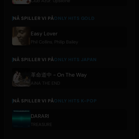
Club Azur
,
Upsilone
NÅ SPILLER VI PÅ
ONLY HITS GOLD
Easy Lover
Phil Collins
,
Philip Bailey
NÅ SPILLER VI PÅ
ONLY HITS JAPAN
革命道中 - On The Way
AiNA THE END
NÅ SPILLER VI PÅ
ONLY HITS K-POP
DARARI
TREASURE