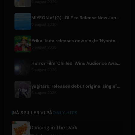
6 august 2026
MIYEON of (G)I-DLE to Release New Japanese Digital Single 'RUN AWAY'
6 august 2026
Erika Ikuta releases new single 'Nyantokanyaruru' for children's book 'Fumikiri Neko'
5 august 2026
Horror Film 'Chilled' Wins Audience Award at Fantasia Festival
5 august 2026
yagitaro. releases debut original single 'Aria.' with Suda Keina
5 august 2026
NÅ SPILLER VI PÅ
ONLY HITS
Dancing in The Dark