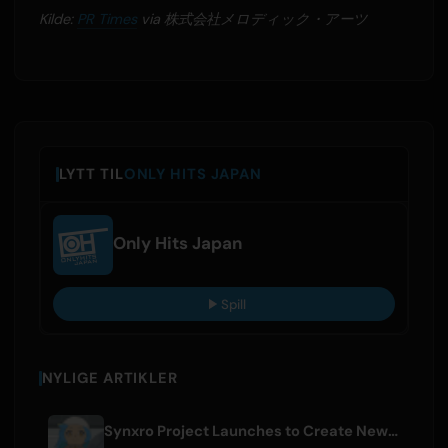
Kilde:
PR Times
via 株式会社メロディック・アーツ
LYTT TIL
ONLY HITS JAPAN
Only Hits Japan
Spill
NYLIGE ARTIKLER
Synxro Project Launches to Create New IP from Fictional Anime Openings