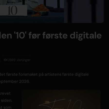
en '10' før første digitale
1,969 visninger
 det første forsmaket på artistens første digitale
. september 2026.
krevet
 siden.
st som