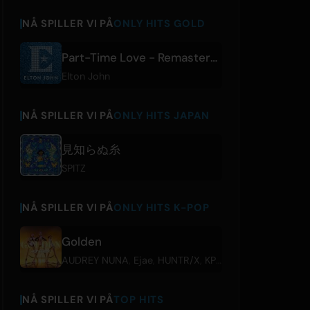
NÅ SPILLER VI PÅ
ONLY HITS GOLD
Part-Time Love - Remastered
Elton John
NÅ SPILLER VI PÅ
ONLY HITS JAPAN
見知らぬ糸
SPITZ
NÅ SPILLER VI PÅ
ONLY HITS K-POP
Golden
AUDREY NUNA
,
Ejae
,
HUNTR/X
,
KPop Demon Hunters Cast
NÅ SPILLER VI PÅ
TOP HITS