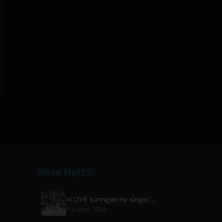
Siste Nytt
=LOVE kunngjør ny singel 'Koi, Hajimemashita.' og konserter på Tokyo Dome
8 august 2026