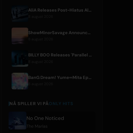
AliA Releases Post-Hiatus Album 'mate', Announces Tokyo Live
8 august 2026
ShowMinorSavage Announces New Digital Single 'Gradation'
8 august 2026
BILLY BOO Releases 'Parallel Night-EP' Featuring TV Drama Theme Song
8 august 2026
BanG Dream! Yume∞Mita Episode 8 Live Clip Released
8 august 2026
NÅ SPILLER VI PÅ
ONLY HITS
No One Noticed
The Marías