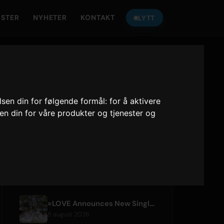
ISTER
NYHETER
KONTAKT
LYTT
LYTT TIL
ONLY HITS JAPAN
lsen din for følgende formål:
for å aktivere
Only Hits Japan
sen din for våre produkter og tjenester og
Spill
NYLIGE ARTIKLER
=LOVE Announces New Single 'Koi, Hajimemashita.' and Tokyo Dome Concerts
8 august 2026