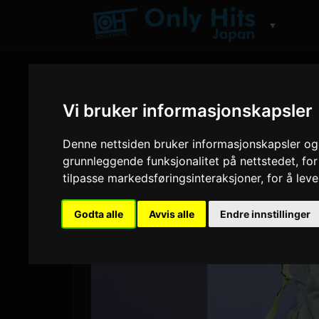
▼
Vi bruker informasjonskapsler
Denne nettsiden bruker informasjonskapsler og 
grunnleggende funksjonalitet på nettstedet
,
for
tilpasse markedsføringsinteraksjoner
,
for å lev
Godta alle
Avvis alle
Endre innstillinger