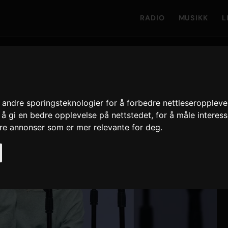
RADIO
MUSIKK
L
andre sporingsteknologier for å forbedre nettleseroppleve
 å gi en bedre opplevelse på nettstedet
,
for å måle interes
ere annonser som er mer relevante for deg
.