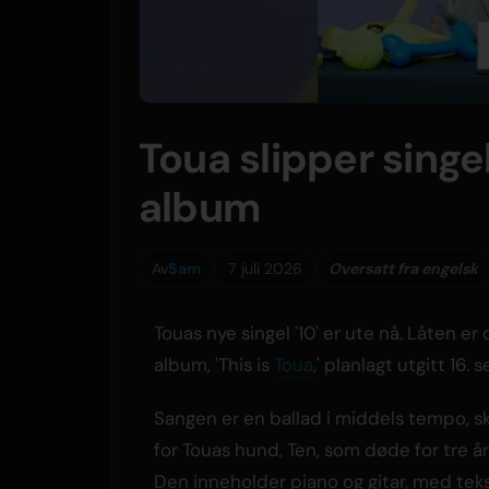
Toua slipper singel
album
Av
Sam
7 juli 2026
Oversatt fra engelsk
Touas nye singel '10' er ute nå. Låten er
album, 'This is
Toua
,' planlagt utgitt 16
Sangen er en ballad i middels tempo, s
for Touas hund, Ten, som døde for tre år
Den inneholder piano og gitar, med tek