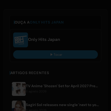
OUÇA A
ONLY HITS JAPAN
Only Hits Japan
Tocar
ARTIGOS RECENTES
TV Anime 'Shozen' Set for April 2027 Premiere on Fuji TV
6 agosto 2026
Sagiri Sol releases new single 'next to your love' after hiatus
6 agosto 2026