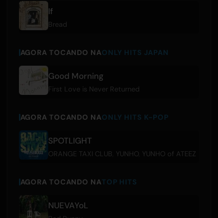
If
Bread
AGORA TOCANDO NA
ONLY HITS JAPAN
Good Morning
First Love is Never Returned
AGORA TOCANDO NA
ONLY HITS K-POP
SPOTLIGHT
ORANGE TAXI CLUB
,
YUNHO
,
YUNHO of ATEEZ
AGORA TOCANDO NA
TOP HITS
NUEVAYoL