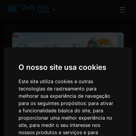
☰
▼
O nosso site usa cookies
Este site utiliza cookies e outras
tecnologias de rastreamento para
melhorar sua experiência de navegação
para os seguintes propósitos:
para ativar
Hatsune Miku Anuncia Datas
a funcionalidade básica do site
,
para
da Turnê 'Magical Mirai 2026'
proporcionar uma melhor experiência no
site
,
para medir o seu interesse nos
nossos produtos e serviços e para
Por
Sam
9 julho 2026
Traduzido do inglês