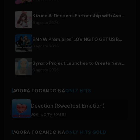
Kizuna AI Deepens Partnership with Asobisystem Ahead of 10th Anniversary World Tour
6 agosto 2026
EMNW Premieres 'LOVING TO GET US BY' Music Video on August 7
6 agosto 2026
Synxro Project Launches to Create New IP from Fictional Anime Openings
6 agosto 2026
AGORA TOCANDO NA
ONLY HITS
Devotion (Sweetest Emotion)
Joel Corry
,
RAHH
AGORA TOCANDO NA
ONLY HITS GOLD