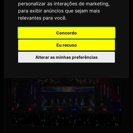
personalizar as interações de marketing
,
2,559 visualizações
para exibir anúncios que sejam mais
relevantes para você
.
O evento anual 'Magical Mirai' de Hatsune Miku
Concordo
fará uma turnê por três cidades japonesas em
2026.
Eu recuso
Alterar as minhas preferências