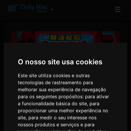
☰
▼
O nosso site usa cookies
Este site utiliza cookies e outras
tecnologias de rastreamento para
melhorar sua experiência de navegação
para os seguintes propósitos:
para ativar
Dublador Kikunosuke Toya e
a funcionalidade básica do site
,
para
proporcionar uma melhor experiência no
Comediante ORE Tomoda
site
,
para medir o seu interesse nos
Lançam Novo Programa de
nossos produtos e serviços e para