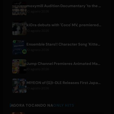
moxymill Audition Documentary 'to the nex7' Episode 1 Released
10 agosto 2026
kiOra debuts with 'Coco' MV, premiered at HEAD IN THE CLOUDS LA
10 agosto 2026
Ensemble Stars!! Character Song 'Kitten Homie' by Ritsu Sakuma Releases Worldwide
10 agosto 2026
Jump Channel Premieres Animated Manga for Three New Shonen Jump Series
10 agosto 2026
MIYEON of (G)I-DLE Releases First Japanese Solo Single 'RUN AWAY'
10 agosto 2026
AGORA TOCANDO NA
ONLY HITS