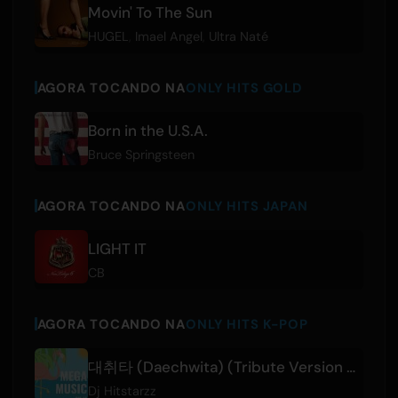
Movin' To The Sun
HUGEL
,
Imael Angel
,
Ultra Naté
AGORA TOCANDO NA
ONLY HITS GOLD
Born in the U.S.A.
Bruce Springsteen
AGORA TOCANDO NA
ONLY HITS JAPAN
LIGHT IT
CB
AGORA TOCANDO NA
ONLY HITS K-POP
대취타 (Daechwita) (Tribute Version Originally Performed By Agust D)
Dj Hitstarzz