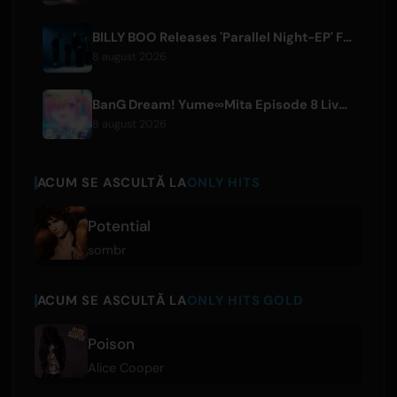
BILLY BOO Releases 'Parallel Night-EP' Featuring TV Drama Theme Song
8 august 2026
BanG Dream! Yume∞Mita Episode 8 Live Clip Released
8 august 2026
ACUM SE ASCULTĂ LA
ONLY HITS
Potential
sombr
ACUM SE ASCULTĂ LA
ONLY HITS GOLD
Poison
Alice Cooper