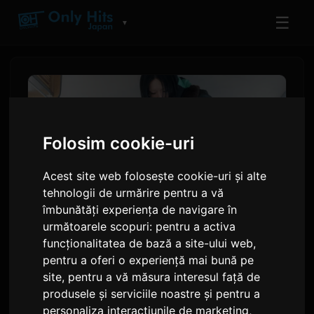
☰
▼
Folosim cookie-uri
Acest site web folosește cookie-uri și alte
tehnologii de urmărire pentru a vă
îmbunătăți experiența de navigare în
următoarele scopuri:
pentru a activa
funcționalitatea de bază a site-ului web
,
Ayase lansează videoclipul
pentru a oferi o experiență mai bună pe
muzical pentru 'うるさ' de pe
site
,
pentru a vă măsura interesul față de
EP-ul solo 'dialogue'
produsele și serviciile noastre și pentru a
personaliza interacțiunile de marketing
,