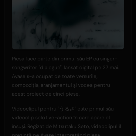
Piesa face parte din primul său EP ca singer-
songwriter, "dialogue", lansat digital pe 27 mai.
Ayase s-a ocupat de toate versurile,
compoziția, aranjamentul și vocea pentru
acest proiect de cinci piese.
Videoclipul pentru "うるさ" este primul său
videoclip solo live-action în care apare el
însuși. Regizat de Mitsutaku Seto, videoclipul îl
prezintă pe Ayase interpretând piesa