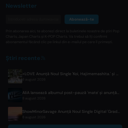
Newsletter
Abonează-te
Prin abonarea aici, te abonezi direct la buletinele noastre de știri Pop
Charts, Japan Charts și K-POP Charts. Va trebui să îți confirmi
abonamentul făcând clic pe linkul din e-mailul pe care îl primești.
Știri recente
=LOVE Anunță Noul Single 'Koi, Hajimemashita.' și Concerte la Tokyo Dome
8 august 2026
AliA lansează albumul post-pauză 'mate' și anunță concert live la Tokyo
8 august 2026
ShowMinorSavage Anunță Noul Single Digital 'Gradation'
8 august 2026