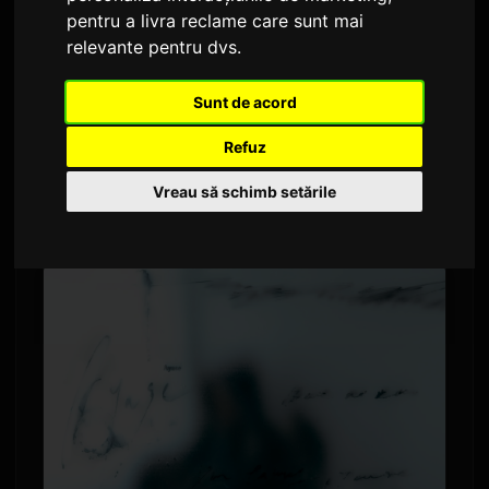
pentru a livra reclame care sunt mai
De către
Sam
3 iunie 2026
Tradus din engleză
relevante pentru dvs
.
2,250 vizualizări
Sunt de acord
Ayase, compozitorul din spatele formației
Refuz
YOASOBI
, a lansat videoclipul muzical pentru
piesa sa "うるさ." Videoclipul a avut premiera
Vreau să schimb setările
pe YouTube astăzi, la ora 20:00 (ora Japoniei).