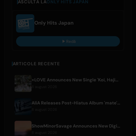
ASCULTĂ LA
ONLY HITS JAPAN
Only Hits Japan
Redă
ARTICOLE RECENTE
=LOVE Announces New Single 'Koi, Hajimemashita.' and Tokyo Dome Concerts
8 august 2026
AliA Releases Post-Hiatus Album 'mate', Announces Tokyo Live
8 august 2026
ShowMinorSavage Announces New Digital Single 'Gradation'
8 august 2026