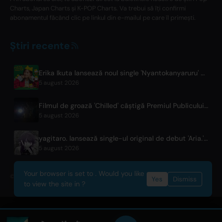
Charts, Japan Charts și K-POP Charts. Va trebui să îți confirmi
abonamentul făcând clic pe linkul din e-mailul pe care îl primești.
Știri recente
Erika Ikuta lansează noul single 'Nyantokanyaruru' pentru cartea pentru copii 'Fumikiri Neko'
5 august 2026
Filmul de groază 'Chilled' câștigă Premiul Publicului la Festivalul Fantasia
5 august 2026
yagitaro. lansează single-ul original de debut 'Aria.' cu Suda Keina
5 august 2026
Your browser is set to . Would you like
© 2026 OnlyHit. All rights reserved. - Metadata provided by
ACRCloud
Yes
Dismiss
to view the site in ?