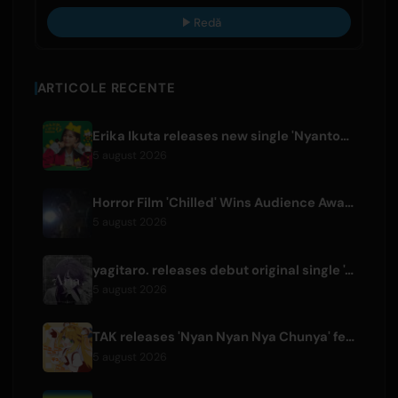
Redă
ARTICOLE RECENTE
Erika Ikuta releases new single 'Nyantokanyaruru' for children's book 'Fumikiri Neko'
5 august 2026
Horror Film 'Chilled' Wins Audience Award at Fantasia Festival
5 august 2026
yagitaro. releases debut original single 'Aria.' with Suda Keina
5 august 2026
TAK releases 'Nyan Nyan Nya Chunya' featuring Kotoha for Zenless Zone Zero
5 august 2026