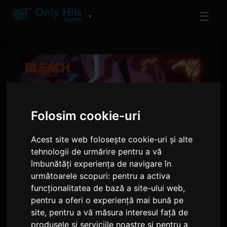
☰
▼
Folosim cookie-uri
Acest site web folosește cookie-uri și alte
tehnologii de urmărire pentru a vă
îmbunătăți experiența de navigare în
următoarele scopuri:
pentru a activa
BLEACH Final Cour își
funcționalitatea de bază a site-ului web
,
dezvăluie tema de încheiere
pentru a oferi o experiență mai bună pe
'Rasen' de la 9Lana
site
,
pentru a vă măsura interesul față de
produsele și serviciile noastre și pentru a