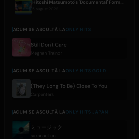
Hitoshi Matsumoto's 'Documental' Format to Launch US Version
5 august 2026
ACUM SE ASCULTĂ LA
ONLY HITS
Still Don't Care
Meghan Trainor
ACUM SE ASCULTĂ LA
ONLY HITS GOLD
(They Long To Be) Close To You
Carpenters
ACUM SE ASCULTĂ LA
ONLY HITS JAPAN
ミュージック
sakanaction