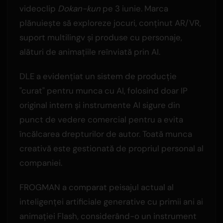
videoclip
Dokan-kun
pe 3 iunie. Marca
plănuiește să exploreze jocuri, conținut AR/VR,
suport multilingv și produse cu personaje,
alături de animațiile reînviată prin AI.
DLE a evidențiat un sistem de producție
"curat" pentru munca cu AI, folosind doar IP
original intern și instrumente AI sigure din
punct de vedere comercial pentru a evita
încălcarea drepturilor de autor. Toată munca
creativă este gestionată de propriul personal al
companiei.
FROGMAN a comparat peisajul actual al
inteligenței artificiale generative cu primii ani ai
animației Flash, considerând-o un instrument