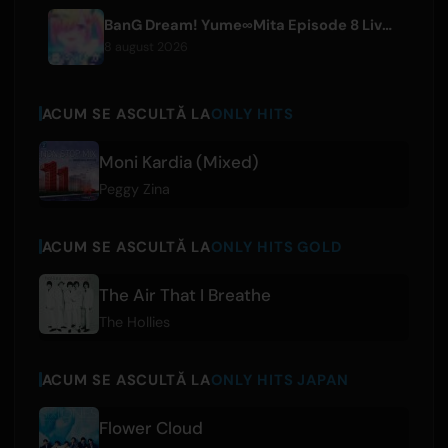
BanG Dream! Yume∞Mita Episode 8 Live Clip Released
8 august 2026
ACUM SE ASCULTĂ LA
ONLY HITS
Moni Kardia (Mixed)
Peggy Zina
ACUM SE ASCULTĂ LA
ONLY HITS GOLD
The Air That I Breathe
The Hollies
ACUM SE ASCULTĂ LA
ONLY HITS JAPAN
Flower Cloud