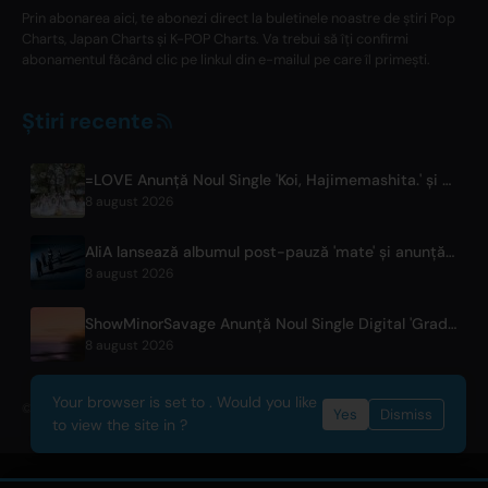
Prin abonarea aici, te abonezi direct la buletinele noastre de știri Pop
Charts, Japan Charts și K-POP Charts. Va trebui să îți confirmi
abonamentul făcând clic pe linkul din e-mailul pe care îl primești.
Știri recente
=LOVE Anunță Noul Single 'Koi, Hajimemashita.' și Concerte la Tokyo Dome
8 august 2026
AliA lansează albumul post-pauză 'mate' și anunță concert live la Tokyo
8 august 2026
ShowMinorSavage Anunță Noul Single Digital 'Gradation'
8 august 2026
Your browser is set to . Would you like
© 2026 OnlyHit. All rights reserved. - Metadata provided by
ACRCloud
Yes
Dismiss
to view the site in ?