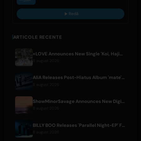
Redă
ARTICOLE RECENTE
=LOVE Announces New Single 'Koi, Hajimemashita.' and Tokyo Dome Concerts
8 august 2026
AliA Releases Post-Hiatus Album 'mate', Announces Tokyo Live
8 august 2026
ShowMinorSavage Announces New Digital Single 'Gradation'
8 august 2026
BILLY BOO Releases 'Parallel Night-EP' Featuring TV Drama Theme Song
8 august 2026