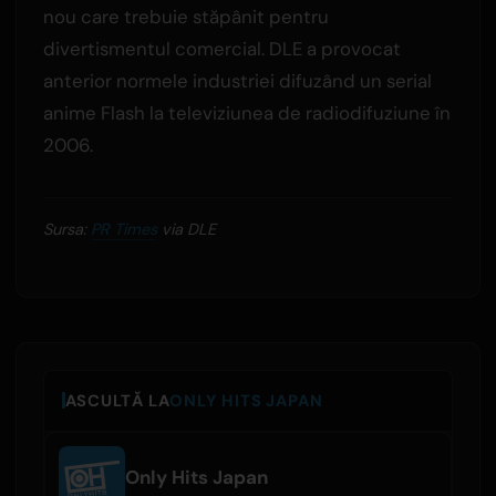
nou care trebuie stăpânit pentru
divertismentul comercial. DLE a provocat
anterior normele industriei difuzând un serial
anime Flash la televiziunea de radiodifuziune în
2006.
Sursa:
PR Times
via DLE
ASCULTĂ LA
ONLY HITS JAPAN
Only Hits Japan