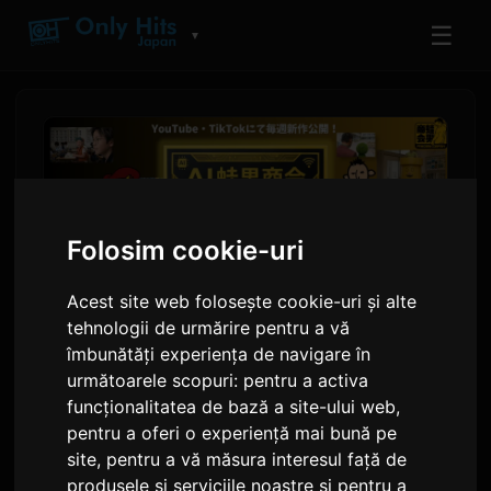
☰
▼
Folosim cookie-uri
Acest site web folosește cookie-uri și alte
tehnologii de urmărire pentru a vă
îmbunătăți experiența de navigare în
următoarele scopuri:
pentru a activa
FROGMAN lansează o marcă
funcționalitatea de bază a site-ului web
,
AI pentru a reînvia serialele
pentru a oferi o experiență mai bună pe
Flash Anime
site
,
pentru a vă măsura interesul față de
produsele și serviciile noastre și pentru a