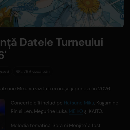
ță Datele Turneului
6'
gleză
2,789 vizualizări
 Hatsune Miku va vizita trei orașe japoneze în 2026.
Concertele îi includ pe
Hatsune Miku
, Kagamine
Rin și Len, Megurine Luka,
MEIKO
și KAITO.
Melodia tematică 'Sora ni Menjite' a fost