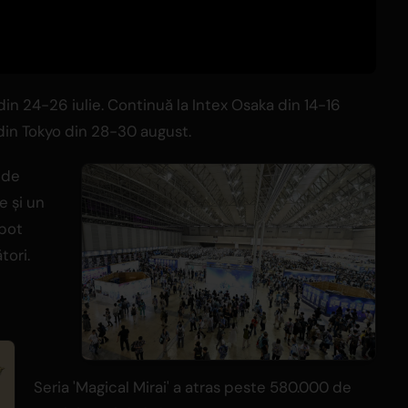
n 24-26 iulie. Continuă la Intex Osaka din 14-16
din Tokyo din 28-30 august.
lude
e și un
 pot
tori.
Seria 'Magical Mirai' a atras peste 580.000 de