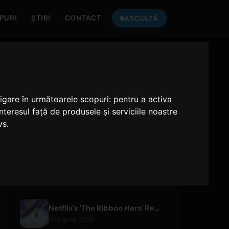
PURI
ȘTIRI
CONTACT
ASCULTĂ
ASCULTĂ LA
ONLY HITS JAPAN
vigare în următoarele scopuri:
pentru a activa
Only Hits Japan
teresul față de produsele și serviciile noastre
vs
.
Redă
ARTICOLE RECENTE
Netflix's 'The Ribbon Hero' Releases Director and Designer Interviews
10 august 2026