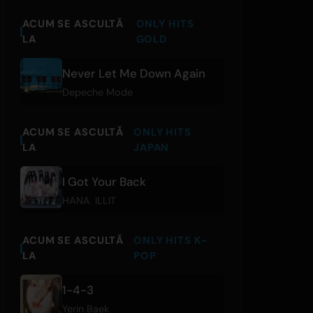
ACUM SE ASCULTĂ
ONLY HITS
LA
GOLD
Never Let Me Down Again
Depeche Mode
ACUM SE ASCULTĂ
ONLY HITS
LA
JAPAN
I Got Your Back
HANA
,
ILLIT
ACUM SE ASCULTĂ
ONLY HITS K-
LA
POP
1-4-3
Yerin Baek