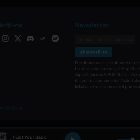
riți-ne
Newsletter
Abonează-te
Prin abonarea aici, te abonezi direct
buletinele noastre de știri Pop Chart
Japan Charts și K-POP Charts. Va tr
îți confirmi abonamentul făcând cli
linkul din e-mailul pe care îl primești
 by
ACRCloud
I Got Your Back