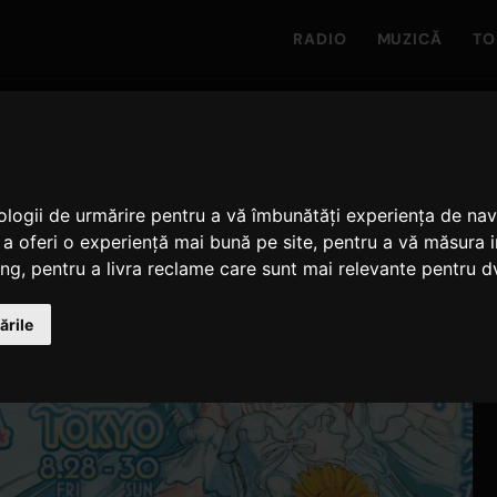
RADIO
MUZICĂ
TO
nologii de urmărire pentru a vă îmbunătăți experiența de na
 a oferi o experiență mai bună pe site
,
pentru a vă măsura in
ing
,
pentru a livra reclame care sunt mai relevante pentru d
ările