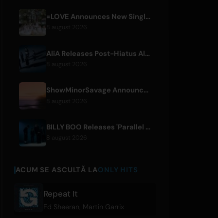
=LOVE Announces New Single 'Koi, Hajimemashita.' and Tokyo Dome Concerts
8 august 2026
AliA Releases Post-Hiatus Album 'mate', Announces Tokyo Live
8 august 2026
ShowMinorSavage Announces New Digital Single 'Gradation'
8 august 2026
BILLY BOO Releases 'Parallel Night-EP' Featuring TV Drama Theme Song
8 august 2026
ACUM SE ASCULTĂ LA
ONLY HITS
Repeat It
Ed Sheeran
,
Martin Garrix