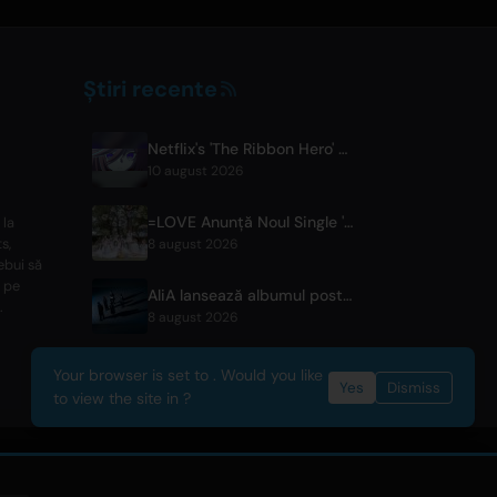
Știri recente
Netflix's 'The Ribbon Hero' Releases Director and Designer Interviews
10 august 2026
=LOVE Anunță Noul Single 'Koi, Hajimemashita.' și Concerte la Tokyo Dome
 la
s,
8 august 2026
ebui să
c pe
AliA lansează albumul post-pauză 'mate' și anunță concert live la Tokyo
.
8 august 2026
Your browser is set to . Would you like
Yes
Dismiss
to view the site in ?