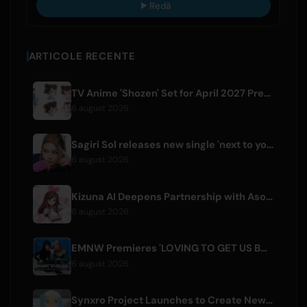
Redă
ARTICOLE RECENTE
TV Anime 'Shozen' Set for April 2027 Premiere on Fuji TV
6 august 2026
Sagiri Sol releases new single 'next to your love' after hiatus
6 august 2026
Kizuna AI Deepens Partnership with Asobisystem Ahead of 10th Anniversary World Tour
6 august 2026
EMNW Premieres 'LOVING TO GET US BY' Music Video on August 7
6 august 2026
Synxro Project Launches to Create New IP from Fictional Anime Openings