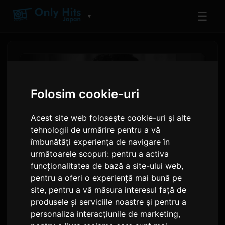
☰
▼
Folosim cookie-uri
Acest site web folosește cookie-uri și alte
tehnologii de urmărire pentru a vă
îmbunătăți experiența de navigare în
următoarele scopuri:
pentru a activa
funcționalitatea de bază a site-ului web
,
Josh Groban se alătură lui
pentru a oferi o experiență mai bună pe
site
,
pentru a vă măsura interesul față de
YOSHIKI pentru concertele
produsele și serviciile noastre și pentru a
clasice de la Los Angeles
personaliza interacțiunile de marketing
,