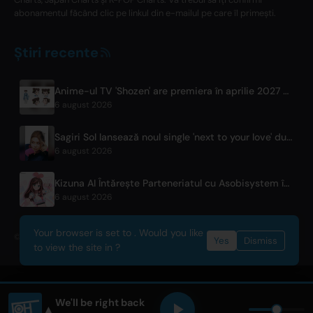
abonamentul făcând clic pe linkul din e-mailul pe care îl primești.
Știri recente
Anime-ul TV 'Shozen' are premiera în aprilie 2027 pe Fuji TV
6 august 2026
Sagiri Sol lansează noul single 'next to your love' după o pauză
6 august 2026
Kizuna AI Întărește Parteneriatul cu Asobisystem în Pregătirea Turneului Mondial pentru a 10-a Aniversare
6 august 2026
Your browser is set to . Would you like
© 2026 OnlyHit. All rights reserved. - Metadata provided by
ACRCloud
Yes
Dismiss
to view the site in ?
We'll be right back
▲