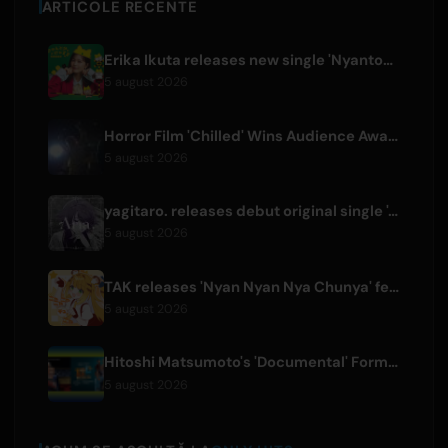
ARTICOLE RECENTE
Erika Ikuta releases new single 'Nyantokanyaruru' for children's book 'Fumikiri Neko'
5 august 2026
Horror Film 'Chilled' Wins Audience Award at Fantasia Festival
5 august 2026
yagitaro. releases debut original single 'Aria.' with Suda Keina
5 august 2026
TAK releases 'Nyan Nyan Nya Chunya' featuring Kotoha for Zenless Zone Zero
5 august 2026
Hitoshi Matsumoto's 'Documental' Format to Launch US Version
5 august 2026