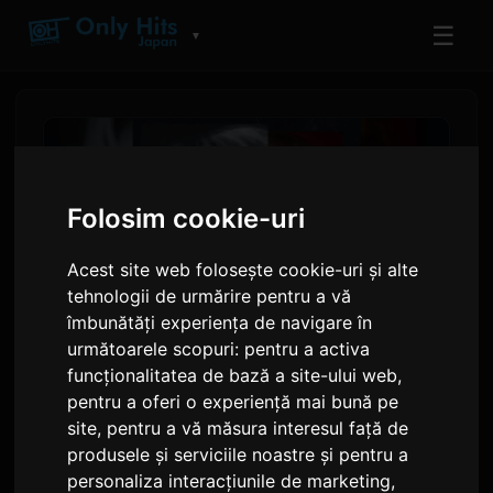
☰
▼
Folosim cookie-uri
Acest site web folosește cookie-uri și alte
tehnologii de urmărire pentru a vă
îmbunătăți experiența de navigare în
următoarele scopuri:
pentru a activa
funcționalitatea de bază a site-ului web
,
Yuto Adachi colaborează cu
pentru a oferi o experiență mai bună pe
Aile The Shota la noul single
site
,
pentru a vă măsura interesul față de
produsele și serviciile noastre și pentru a
'Hate to LOVE YOU'
personaliza interacțiunile de marketing
,