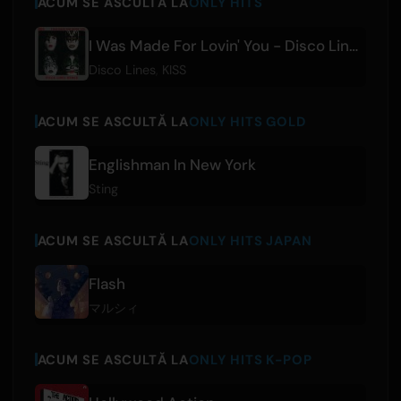
ACUM SE ASCULTĂ LA
ONLY HITS
I Was Made For Lovin' You - Disco Lines Remix
Disco Lines
,
KISS
ACUM SE ASCULTĂ LA
ONLY HITS GOLD
Englishman In New York
Sting
ACUM SE ASCULTĂ LA
ONLY HITS JAPAN
Flash
マルシィ
ACUM SE ASCULTĂ LA
ONLY HITS K-POP