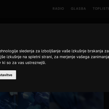
RADIO
GLASBA
TOPLIST
ehnologije sledenja za izboljšanje vaše izkušnje brskanja 
jše izkušnje na spletni strani
,
za merjenje vašega zanimanja z
 ki so za vas ustreznejši
.
tavitve