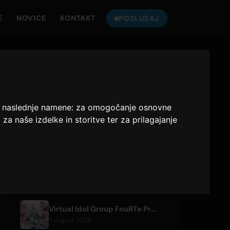
E
NOVICE
KONTAKT
POSLUŠAJ
POSLUŠAJTE
ONLY HITS JAPAN
za naslednje namene:
za omogočanje osnovne
Only Hits Japan
a naše izdelke in storitve ter za prilagajanje
Predvajaj
NEDAVNE ČLANKE
Virtual Idol Group FouRTe Project Debuts with 'ALL IN' Album Produced by m-flo's ☆Taku Takahashi
7 avgust 2026