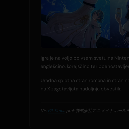
Igra je na voljo po vsem svetu na Nint
angleščino, korejščino ter poenostavljen
Uradna spletna stran romana in stran na 
na X zagotavljata nadaljnja obvestila.
Vir:
PR Times
prek 株式会社アニメイトホール