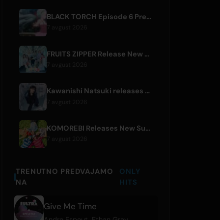
BLACK TORCH Episode 6 Preview and Streaming Details
7 avgust 2026
FRUITS ZIPPER Release New Collaboration Song '1,2,3,FOOOOUR'
7 avgust 2026
Kawanishi Natsuki releases digital single 'Sayonara wa Ichiban Kirei na Atashi de'
7 avgust 2026
KOMOREBI Releases New Summer Single 'Letsu Natsu'
7 avgust 2026
TRENUTNO PREDVAJAMO
ONLY
NA
HITS
Give Me Time
Andre Espeut
,
Ethan Gray