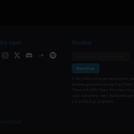
ite nam
Novice
Naroči se
Z naročnino tukaj se neposredno na
na naše glasbene novice Pop Chart,
Chart in K-POP Chart. Potrebno bo 
vašo naročnino, tako da kliknete p
v e-pošti, ki jo prejmete.
 by
ACRCloud