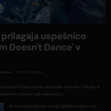
 prilagaja uspešnico
um Doesn't Dance' v
leščine
2,975 ogledov
um Doesn't Dance
piše romansko priredbo. Daidai, ki
esedila in ustvaril tudi naslovnico.
Roman podrobneje razvije zgodbo iz igre, ki je