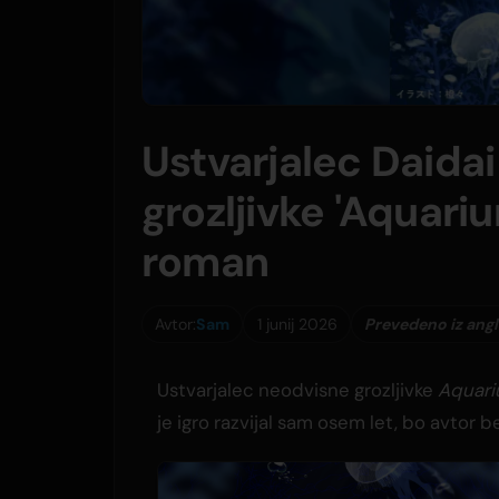
Ustvarjalec Daidai
grozljivke 'Aquari
roman
Avtor:
Sam
1 junij 2026
Prevedeno iz ang
Ustvarjalec neodvisne grozljivke
Aquari
je igro razvijal sam osem let, bo avtor b