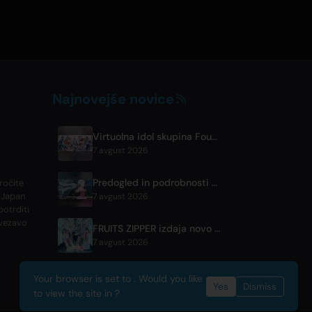
Najnovejše novice
Virtuolna idol skupina FouRTe Project se predstavi z albumom 'ALL IN', ki ga je producirala zvezda m-flo, ☆Taku Takahashi
7 avgust 2026
Predogled in podrobnosti oddaje BLACK TORCH 6. epizode
ročite
 Japan
7 avgust 2026
potrditi
ovezavo
FRUITS ZIPPER izdaja novo skupno pesem '1,2,3,FOOOOUR'
7 avgust 2026
Your browser is set to . Would you like
Yes
Dismiss
to view the site in ?