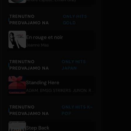
TRENUTNO
ONLY HITS
PREDVAJAMO NA
GOLD
En rouge et noir
Jeanne Mas
TRENUTNO
ONLY HITS
PREDVAJAMO NA
JAPAN
Standing Here
ADAM
,
BMSG STRIKERS
,
JUNON
,
RYUHEI
,
SKY-HI
,
SOTA
TRENUTNO
ONLY HITS K-
PREDVAJAMO NA
POP
Step Back