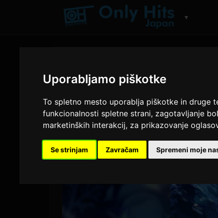
▼
Uporabljamo piškotke
To spletno mesto uporablja piškotke in druge t
funkcionalnosti spletne strani
,
zagotavljanje bol
marketinških interakcij
,
za prikazovanje oglasov
Se strinjam
Zavračam
Spremeni moje nas