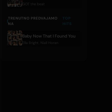
GOT the beat
TRENUTNO PREDVAJAMO
TOP
NA
HITS
Baby Now That I Found You
Ella Bright
,
Niall Horan