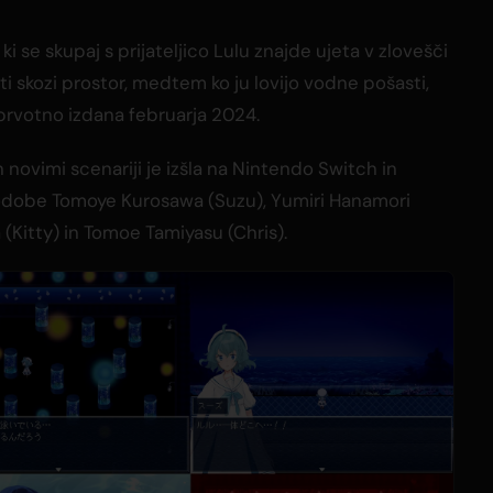
 ki se skupaj s prijateljico Lulu znajde ujeta v zlovešči
iti skozi prostor, medtem ko ju lovijo vodne pošasti,
 prvotno izdana februarja 2024.
in novimi scenariji je izšla na Nintendo Switch in
odobe Tomoye Kurosawa (Suzu), Yumiri Hanamori
 (Kitty) in Tomoe Tamiyasu (Chris).