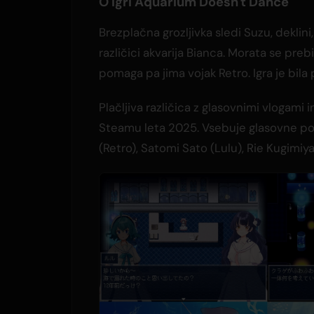
O igri Aquarium Doesn't Dance
Brezplačna grozljivka sledi Suzu, deklini,
različici akvarija Bianca. Morata se preb
pomaga pa jima vojak Retro. Igra je bila
Plačljiva različica z glasovnimi vlogami 
Steamu leta 2025. Vsebuje glasovne p
(Retro), Satomi Sato (Lulu), Rie Kugimiya