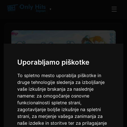
☰
▼
Uporabljamo piškotke
To spletno mesto uporablja piškotke in
druge tehnologije sledenja za izboljšanje
vaše izkušnje brskanja za naslednje
namene:
za omogočanje osnovne
Hatsune Miku najavi turnejo
funkcionalnosti spletne strani
,
'Magical Mirai 2026'
zagotavljanje boljše izkušnje na spletni
strani
,
za merjenje vašega zanimanja za
naše izdelke in storitve ter za prilagajanje
Avtor:
Sam
9 julij 2026