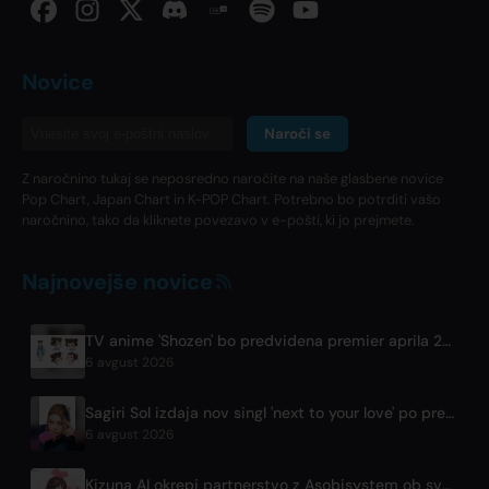
Novice
Naroči se
Z naročnino tukaj se neposredno naročite na naše glasbene novice
Pop Chart, Japan Chart in K-POP Chart. Potrebno bo potrditi vašo
naročnino, tako da kliknete povezavo v e-pošti, ki jo prejmete.
Najnovejše novice
TV anime 'Shozen' bo predvidena premier aprila 2027 na Fuji TV
6 avgust 2026
Sagiri Sol izdaja nov singl 'next to your love' po premoru
6 avgust 2026
Kizuna AI okrepi partnerstvo z Asobisystem ob svetovni turneji za 10. obletnico