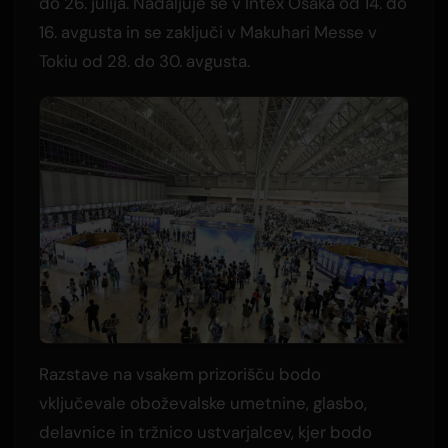
do 26. julija. Nadaljuje se v Intex Osaka od 14. do
16. avgusta in se zaključi v Makuhari Messe v
Tokiu od 28. do 30. avgusta.
Razstave na vsakem prizorišču bodo
vključevale oboževalske umetnine, glasbo,
delavnice in tržnico ustvarjalcev, kjer bodo