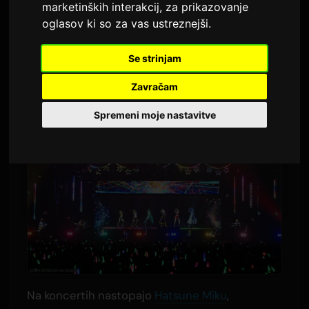
marketinških interakcij
,
za prikazovanje
Prevedeno iz angleščine
2,565 ogledov
oglasov ki so za vas ustreznejši
.
Letni dogodek 'Magical Mirai' Hatsune Miku bo
Se strinjam
leta 2026 obiskal tri japonska mesta.
Zavračam
Spremeni moje nastavitve
Na koncertih nastopajo
Hatsune Miku
,