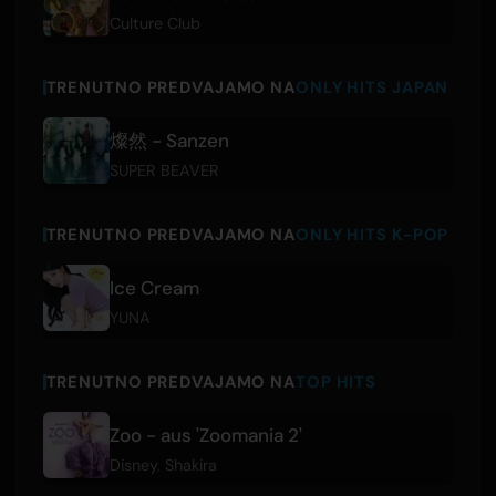
Culture Club
TRENUTNO PREDVAJAMO NA
ONLY HITS JAPAN
燦然 - Sanzen
SUPER BEAVER
TRENUTNO PREDVAJAMO NA
ONLY HITS K-POP
Ice Cream
YUNA
TRENUTNO PREDVAJAMO NA
TOP HITS
Zoo - aus 'Zoomania 2'
Disney
,
Shakira