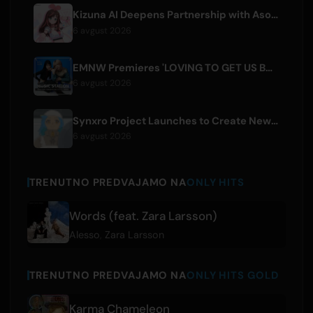
Kizuna AI Deepens Partnership with Asobisystem Ahead of 10th Anniversary World Tour
6 avgust 2026
EMNW Premieres 'LOVING TO GET US BY' Music Video on August 7
6 avgust 2026
Synxro Project Launches to Create New IP from Fictional Anime Openings
6 avgust 2026
TRENUTNO PREDVAJAMO NA
ONLY HITS
Words (feat. Zara Larsson)
Alesso
,
Zara Larsson
TRENUTNO PREDVAJAMO NA
ONLY HITS GOLD
Karma Chameleon