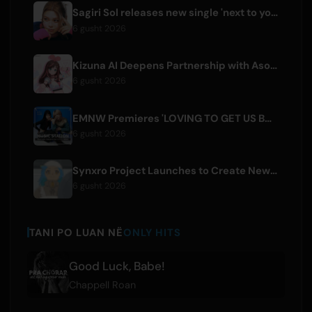
Sagiri Sol releases new single 'next to your love' after hiatus
6 gusht 2026
Kizuna AI Deepens Partnership with Asobisystem Ahead of 10th Anniversary World Tour
6 gusht 2026
EMNW Premieres 'LOVING TO GET US BY' Music Video on August 7
6 gusht 2026
Synxro Project Launches to Create New IP from Fictional Anime Openings
6 gusht 2026
TANI PO LUAN NË
ONLY HITS
Good Luck, Babe!
Chappell Roan