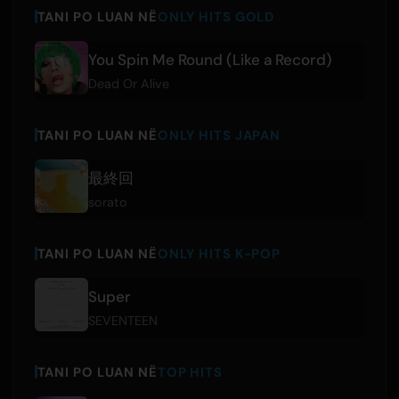
TANI PO LUAN NË
ONLY HITS GOLD
You Spin Me Round (Like a Record)
Dead Or Alive
TANI PO LUAN NË
ONLY HITS JAPAN
最終回
sorato
TANI PO LUAN NË
ONLY HITS K-POP
Super
SEVENTEEN
TANI PO LUAN NË
TOP HITS