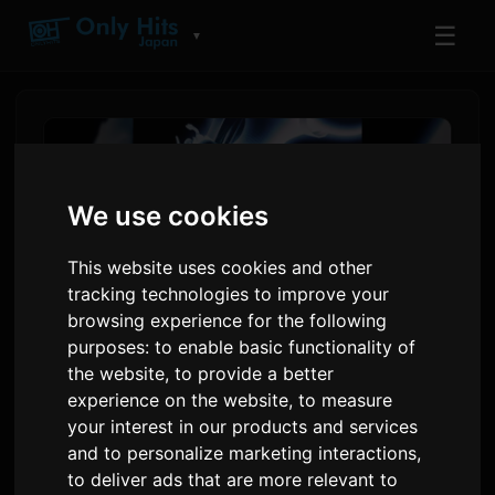
☰
▼
We use cookies
This website uses cookies and other
tracking technologies to improve your
browsing experience for the following
purposes:
to enable basic functionality of
the website
,
to provide a better
Projekti BEYOND BORDERs
experience on the website
,
to measure
Debuton në Anime Expo,
your interest in our products and services
and to personalize marketing interactions
,
Përfshin Grimes dhe Odetari
to deliver ads that are more relevant to