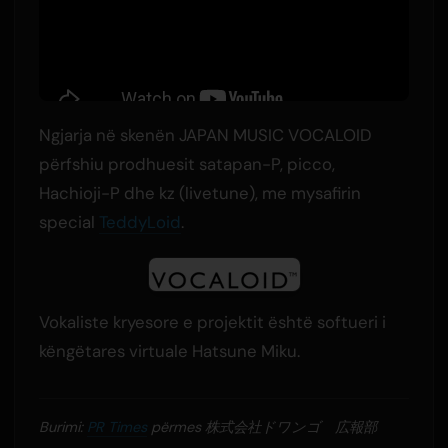
Ngjarja në skenën JAPAN MUSIC VOCALOID
përfshiu prodhuesit satapan-P, picco,
Hachioji-P dhe kz (livetune), me mysafirin
special
TeddyLoid
.
Vokaliste kryesore e projektit është softueri i
këngëtares virtuale Hatsune Miku.
Burimi:
PR Times
përmes 株式会社ドワンゴ 広報部