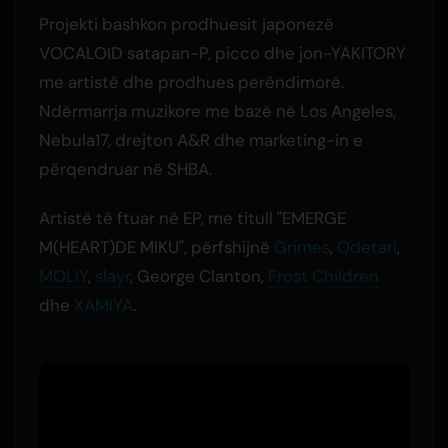
Projekti bashkon prodhuesit japonezë
VOCALOID satapan-P, picco dhe jon-YAKITORY
me artistë dhe prodhues perëndimorë.
Ndërmarrja muzikore me bazë në Los Angeles,
Nebula17, drejton A&R dhe marketing-in e
përqendruar në SHBA.
Artistë të ftuar në EP, me titull "EMERGE
M(HEART)DE MIKU", përfshijnë
Grimes
,
Odetari
,
MOLIY
,
slayr
, George Clanton,
Frost Children
dhe
XAMIYA
.