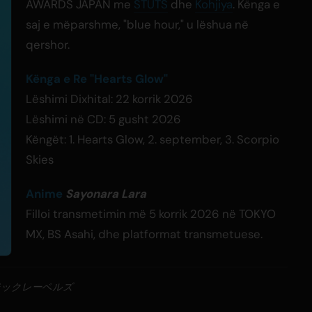
AWARDS JAPAN me
STUTS
dhe
Kohjiya
. Kënga e
saj e mëparshme, "blue hour," u lëshua në
qershor.
Kënga e Re "Hearts Glow"
Lëshimi Dixhital: 22 korrik 2026
Lëshimi në CD: 5 gusht 2026
Këngët: 1. Hearts Glow, 2. september, 3. Scorpio
Skies
Anime
Sayonara Lara
Filloi transmetimin më 5 korrik 2026 në TOKYO
MX, BS Asahi, dhe platformat transmetuese.
ジックレーベルズ