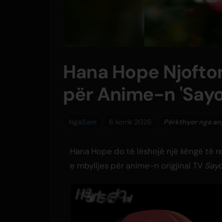
Hana Hope Njofton
për Anime-n 'Sayo
Nga
Sam
6 korrik 2026
Përkthyer nga ang
Hana Hope do të lëshojë një këngë të re
e mbylljes për anime-n origjinal TV
Sayo