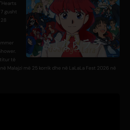
 "Hearts
 7 gusht
 28
Summer
Shower.
itur të
ë Malajzi më 25 korrik dhe në LaLaLa Fest 2026 në