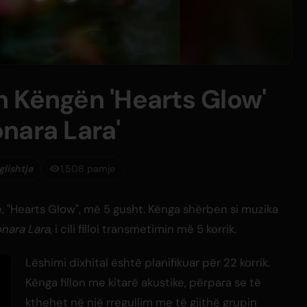
 Këngën 'Hearts Glow'
nara Lara'
lishtja
1,508 pamje
, "Hearts Glow", më 5 gusht. Kënga shërben si muzika
nara Lara
, i cili filloi transmetimin më 5 korrik.
Lëshimi dixhital është planifikuar për 22 korrik.
Kënga fillon me kitarë akustike, përpara se të
kthehet në një rregullim me të gjithë grupin