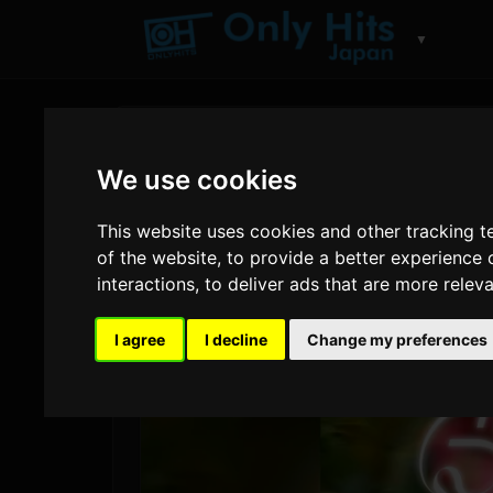
▼
We use cookies
This website uses cookies and other tracking 
of the website
,
to provide a better experience 
interactions
,
to deliver ads that are more relev
I agree
I decline
Change my preferences