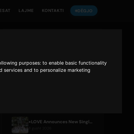
ESAT
LAJME
KONTAKTI
DËGJO
DËGJO
ONLY HITS JAPAN
following purposes:
to enable basic functionality
Only Hits Japan
nd services and to personalize marketing
Luaj
ARTIKUJT E FUNDIT
=LOVE Announces New Single 'Koi, Hajimemashita.' and Tokyo Dome Concerts
8 gusht 2026