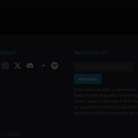
diqni
Newsletter
Abonohu
Duke u abonuar këtu, ju abonoheni
drejtpërdrejt në gazetat tona të Po
Charts, Japan Charts dhe K-POP Cha
do t'ju duhet të konfirmoni abonimin
duke klikur në linkun në emailin që m
 by
ACRCloud