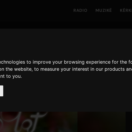
RADIO
MUZIKË
KËRK
technologies to improve your browsing experience for the 
on the website
,
to measure your interest in our products a
ant to you
.