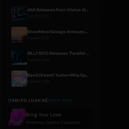
AliA Releases Post-Hiatus Album 'mate', Announces Tokyo Live
8 gusht 2026
ShowMinorSavage Announces New Digital Single 'Gradation'
8 gusht 2026
BILLY BOO Releases 'Parallel Night-EP' Featuring TV Drama Theme Song
8 gusht 2026
BanG Dream! Yume∞Mita Episode 8 Live Clip Released
8 gusht 2026
TANI PO LUAN NË
ONLY HITS
Bring Your Love
Madonna
,
Sabrina Carpenter