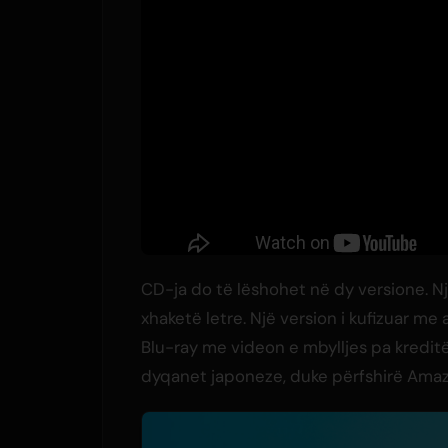
CD-ja do të lëshohet në dy versione. Një
xhaketë letre. Një version i kufizuar me
Blu-ray me videon e mbylljes pa kredit
dyqanet japoneze, duke përfshirë Ama