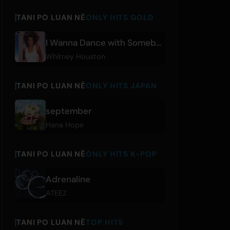
TANI PO LUAN NË
ONLY HITS GOLD
I Wanna Dance with Somebody (Who Loves Me)
Whitney Houston
TANI PO LUAN NË
ONLY HITS JAPAN
september
Hana Hope
TANI PO LUAN NË
ONLY HITS K-POP
Adrenaline
ATEEZ
TANI PO LUAN NË
TOP HITS