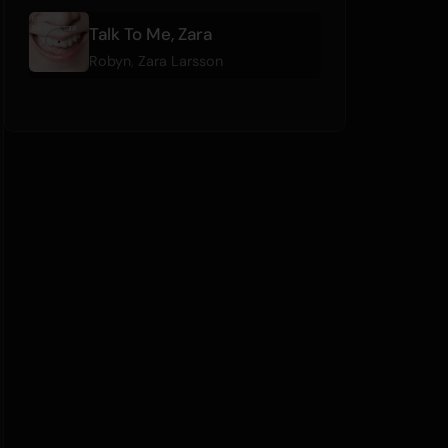
Talk To Me, Zara
Robyn
,
Zara Larsson