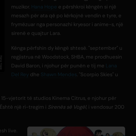
muzikor.
Hana Hope
e përshkroi këngën si një
mesazh për ata që po kërkojnë vendin e tyre, e
frymëzuar nga personazhi kryesor i anime-s, një
sirenë e quajtur Lara.
Kënga përfshin dy këngë shtesë. "september" u
regjistrua në Woodstock, SHBA, me prodhuesin
David Baron, i njohur për punën e tij me
Lana
Del Rey
dhe
Shawn Mendes
. "Scorpio Skies" u
 15-vjetorit të studios Kinema Citrus, e njohur për
 Është një ri-tregim i
Sirenës së Vogël
, i vendosur 200
sh live.