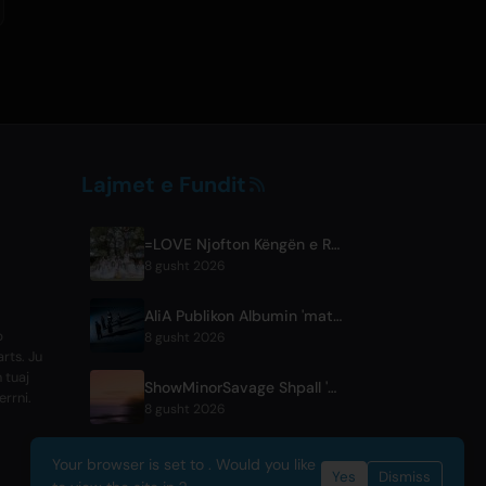
Lajmet e Fundit
=LOVE Njofton Këngën e Re 'Koi, Hajimemashita.' dhe Koncerte në Tokyo Dome
8 gusht 2026
AliA Publikon Albumin 'mate' Pas Pushimit, Shpall Live në Tokio
p
8 gusht 2026
rts. Ju
 tuaj
ShowMinorSavage Shpall 'Gradation', Një Sinxël të Ri Digjital
errni.
8 gusht 2026
Your browser is set to . Would you like
Yes
Dismiss