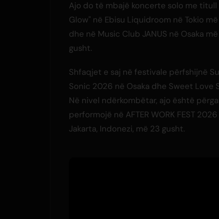
Ajo do të mbajë koncerte solo me titull
Glow" në Ebisu Liquidroom në Tokio më
dhe në Music Club JANUS në Osaka më
gusht.
Shfaqjet e saj në festivale përfshijnë 
Sonic 2026 në Osaka dhe Sweet Love 
Në nivel ndërkombëtar, ajo është përgat
performojë në AFTER WORK FEST 2026 n
Jakarta, Indonezi, më 23 gusht.