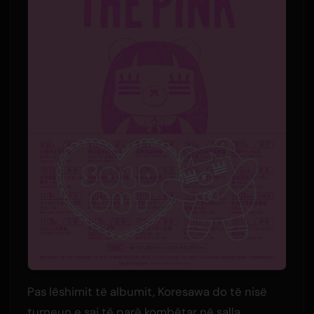
Pas lëshimit të albumit, Koresawa do të nisë
turneun e saj të parë kombëtar në salla,