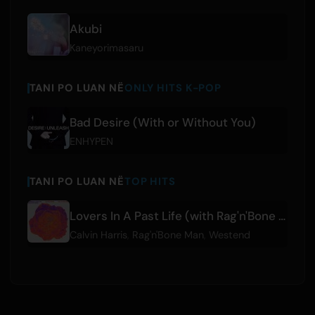
Akubi
Kaneyorimasaru
TANI PO LUAN NË
ONLY HITS K-POP
Bad Desire (With or Without You)
ENHYPEN
TANI PO LUAN NË
TOP HITS
Lovers In A Past Life (with Rag'n'Bone Man) - Westend Remix
Calvin Harris
,
Rag'n'Bone Man
,
Westend