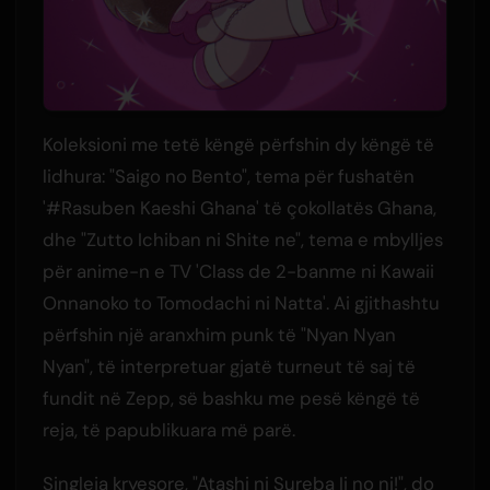
Koleksioni me tetë këngë përfshin dy këngë të
lidhura: "Saigo no Bento", tema për fushatën
'#Rasuben Kaeshi Ghana' të çokollatës Ghana,
dhe "Zutto Ichiban ni Shite ne", tema e mbylljes
për anime-n e TV 'Class de 2-banme ni Kawaii
Onnanoko to Tomodachi ni Natta'. Ai gjithashtu
përfshin një aranxhim punk të "Nyan Nyan
Nyan", të interpretuar gjatë turneut të saj të
fundit në Zepp, së bashku me pesë këngë të
reja, të papublikuara më parë.
Singleja kryesore, "Atashi ni Sureba Ii no ni!", do