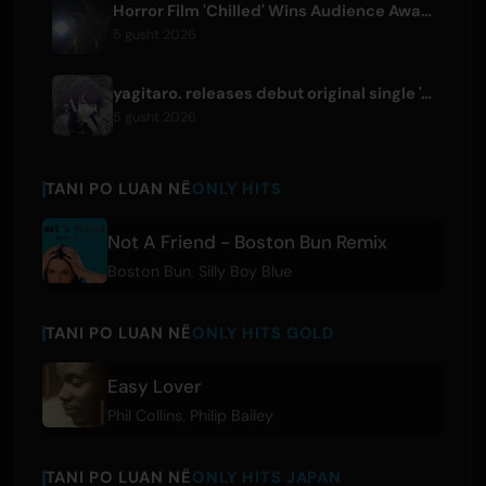
Horror Film 'Chilled' Wins Audience Award at Fantasia Festival
5 gusht 2026
yagitaro. releases debut original single 'Aria.' with Suda Keina
5 gusht 2026
TANI PO LUAN NË
ONLY HITS
Not A Friend - Boston Bun Remix
Boston Bun
,
Silly Boy Blue
TANI PO LUAN NË
ONLY HITS GOLD
Easy Lover
Phil Collins
,
Philip Bailey
TANI PO LUAN NË
ONLY HITS JAPAN