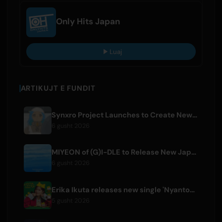
Only Hits Japan
Luaj
ARTIKUJT E FUNDIT
Synxro Project Launches to Create New IP from Fictional Anime Openings
6 gusht 2026
MIYEON of (G)I-DLE to Release New Japanese Digital Single 'RUN AWAY'
6 gusht 2026
Erika Ikuta releases new single 'Nyantokanyaruru' for children's book 'Fumikiri Neko'
5 gusht 2026