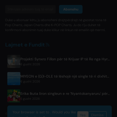
Abonohu
Duke u abonuar këtu, ju abonoheni drejtpërdrejt në gazetat tona të
Pop Charts, Japan Charts dhe K-POP Charts. Ju do t'ju duhet të
konfirmoni abonimin tuaj duke klikur në linkun në emailin që merrni.
Lajmet e Fundit
Projekti Synxro Fillon për të Krijuar IP të Re nga Hyrje Anime Fiktive
6 gusht 2026
MIYEON e (G)I-DLE të lëshojë një single të ri dixhital në gjuhën japoneze 'RUN AWAY'
6 gusht 2026
Erika Ikuta liron singleun e re 'Nyantokanyaruru' për librin për fëmijë 'Fumikiri Neko'
5 gusht 2026
Your browser is set to . Would you like
© 2026 OnlyHit. All rights reserved. - Metadata provided by
ACRCloud
Yes
Dismiss