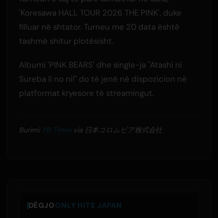
'Koresawa HALL TOUR 2026 THE PINK', duke
filluar në shtator. Turneu me 20 data është
tashmë shitur plotësisht.
Albumi 'PINK BEARS' dhe single-ja "Atashi ni
Sureba Ii no ni!" do të jenë në dispozicion në
platformat kryesore të streamingut.
Burimi:
PR Times
via 日本コロムビア株式会社
DËGJO
ONLY HITS JAPAN