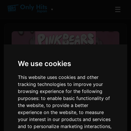
☰
▼
We use cookies
This website uses cookies and other
tracking technologies to improve your
browsing experience for the following
purposes:
to enable basic functionality of
Koresawa Shpall Listën e
the website
,
to provide a better
Këngëve për Mini Albumin
experience on the website
,
to measure
your interest in our products and services
'PINK BEARS', Singleja
and to personalize marketing interactions
,