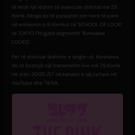
të ketë një lëshim të avancuar dixhital më 29
Korrik. Kënga do të paraqitet për herë të parë
në emisionin e 9 Korrikut të 'SCHOOL OF LOCK!'
të TOKYO FM gjatë segmentit 'Koresawa
LOCKS!'.
Për të shënuar lëshimin e single-ut, Koresawa
do të hostojë një transmetim live më 29 Korrik
në orën 20:00 JST në kanalet e saj zyrtare në
YouTube dhe TikTok.