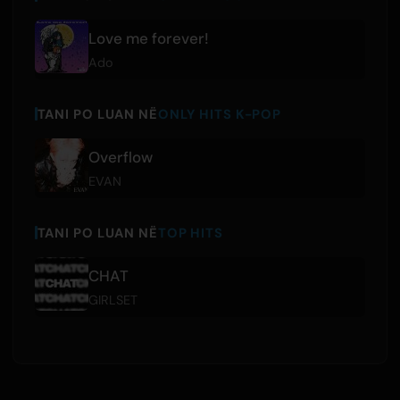
Love me forever!
Ado
TANI PO LUAN NË
ONLY HITS K-POP
Overflow
EVAN
TANI PO LUAN NË
TOP HITS
CHAT
GIRLSET