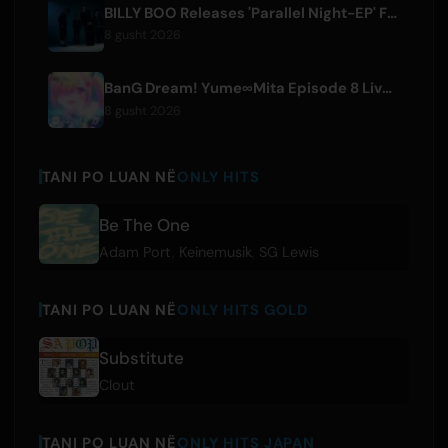
BILLY BOO Releases 'Parallel Night-EP' Featuring TV Drama Theme Song
8 gusht 2026
BanG Dream! Yume∞Mita Episode 8 Live Clip Released
8 gusht 2026
TANI PO LUAN NË
ONLY HITS
Be The One
Adam Port
,
Keinemusik
,
SG Lewis
TANI PO LUAN NË
ONLY HITS GOLD
Substitute
Clout
TANI PO LUAN NË
ONLY HITS JAPAN