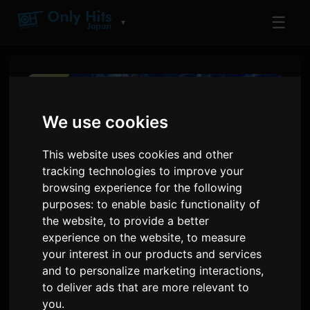
☰
▼
We use cookies
This website uses cookies and other
tracking technologies to improve your
browsing experience for the following
purposes:
to enable basic functionality of
the website
,
to provide a better
experience on the website
,
to measure
Manga Shangri-La Frontier
your interest in our products and services
ofron 126 kapitull falas për 72
and to personalize marketing interactions
,
to deliver ads that are more relevant to
orë
you
.