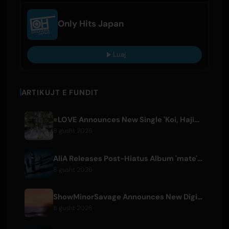
Only Hits Japan
Luaj
ARTIKUJT E FUNDIT
=LOVE Announces New Single 'Koi, Hajimemashita.' and Tokyo Dome Concerts
8 gusht 2026
AliA Releases Post-Hiatus Album 'mate', Announces Tokyo Live
8 gusht 2026
ShowMinorSavage Announces New Digital Single 'Gradation'
8 gusht 2026