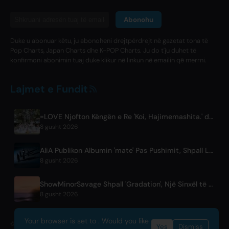
Abonohu
Duke u abonuar këtu, ju abonoheni drejtpërdrejt në gazetat tona të
Pop Charts, Japan Charts dhe K-POP Charts. Ju do t'ju duhet të
konfirmoni abonimin tuaj duke klikur në linkun në emailin që merrni.
Lajmet e Fundit
=LOVE Njofton Këngën e Re 'Koi, Hajimemashita.' dhe Koncerte në Tokyo Dome
8 gusht 2026
AliA Publikon Albumin 'mate' Pas Pushimit, Shpall Live në Tokio
8 gusht 2026
ShowMinorSavage Shpall 'Gradation', Një Sinxël të Ri Digjital
8 gusht 2026
Your browser is set to . Would you like
© 2026 OnlyHit. All rights reserved. - Metadata provided by
ACRCloud
Yes
Dismiss