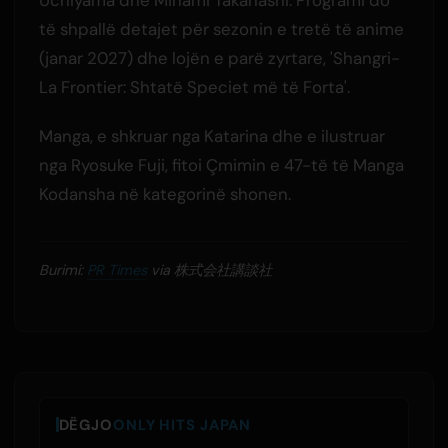
të shpallë detajet për sezonin e tretë të anime
(janar 2027) dhe lojën e parë zyrtare, 'Shangri-
La Frontier: Shtatë Speciet më të Forta'.
Manga, e shkruar nga Katarina dhe e ilustruar
nga Ryosuke Fuji, fitoi Çmimin e 47-të të Manga
Kodansha në kategorinë shonen.
Burimi:
PR Times
via 株式会社講談社
DËGJO
ONLY HITS JAPAN