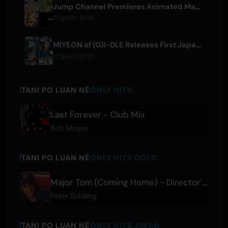
Jump Channel Premieres Animated Manga for Three New Shonen Jump Series
10 gusht 2026
MIYEON of (G)I-DLE Releases First Japanese Solo Single 'RUN AWAY'
10 gusht 2026
TANI PO LUAN NË
ONLY HITS
Last Forever - Club Mix
Bob Moses
TANI PO LUAN NË
ONLY HITS GOLD
Major Tom (Coming Home) - Director's Cut
Peter Schilling
TANI PO LUAN NË
ONLY HITS JAPAN