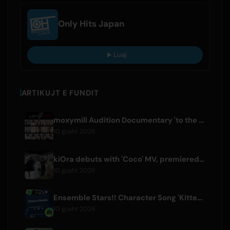
Only Hits Japan
Luaj
ARTIKUJT E FUNDIT
moxymill Audition Documentary 'to the nex7' Episode 1 Released
10 gusht 2026
kiOra debuts with 'Coco' MV, premiered at HEAD IN THE CLOUDS LA
10 gusht 2026
Ensemble Stars!! Character Song 'Kitten Homie' by Ritsu Sakuma Releases Worldwide
10 gusht 2026