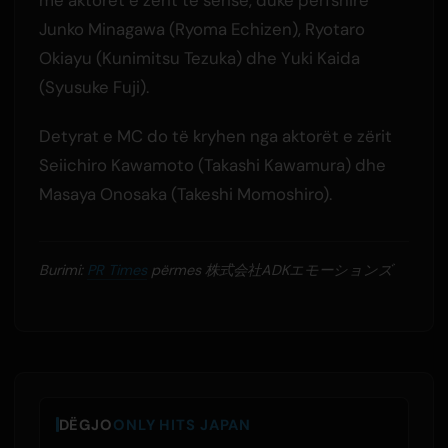
Junko Minagawa (Ryoma Echizen), Ryotaro
Okiayu (Kunimitsu Tezuka) dhe Yuki Kaida
(Syusuke Fuji).
Detyrat e MC do të kryhen nga aktorët e zërit
Seiichiro Kawamoto (Takashi Kawamura) dhe
Masaya Onosaka (Takeshi Momoshiro).
Burimi:
PR Times
përmes 株式会社ADKエモーションズ
DËGJO
ONLY HITS JAPAN