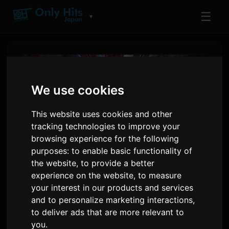
☰
▼
We use cookies
This website uses cookies and other
tracking technologies to improve your
browsing experience for the following
purposes:
to enable basic functionality of
the website
,
to provide a better
experience on the website
,
to measure
Anime 'The Prince of Tennis'
your interest in our products and services
Fillon Vitin e 25-vjeçar të
and to personalize marketing interactions
,
to deliver ads that are more relevant to
Jubileut
you
.