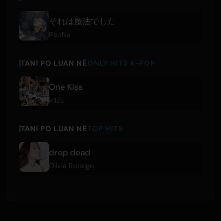
それは魔法でした
ReoNa
TANI PO LUAN NË
ONLY HITS K-POP
One Kiss
RIIZE
TANI PO LUAN NË
TOP HITS
drop dead
Olivia Rodrigo