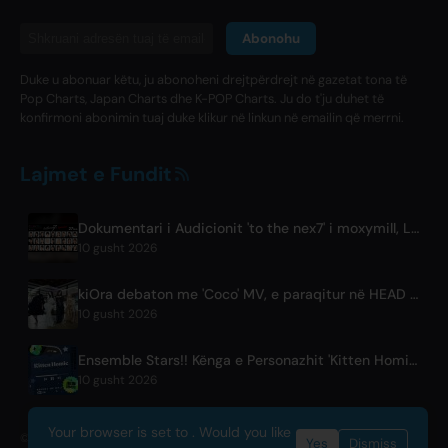
Abonohu
Duke u abonuar këtu, ju abonoheni drejtpërdrejt në gazetat tona të
Pop Charts, Japan Charts dhe K-POP Charts. Ju do t'ju duhet të
konfirmoni abonimin tuaj duke klikur në linkun në emailin që merrni.
Lajmet e Fundit
Dokumentari i Audicionit 'to the nex7' i moxymill, Lëshohet Episodi i Parë
10 gusht 2026
kiOra debaton me 'Coco' MV, e paraqitur në HEAD IN THE CLOUDS LA
10 gusht 2026
Ensemble Stars!! Kënga e Personazhit 'Kitten Homie' nga Ritsu Sakuma Lëshohet Në Mbarë Botën
10 gusht 2026
Your browser is set to . Would you like
© 2026 OnlyHit. All rights reserved. - Metadata provided by
ACRCloud
Yes
Dismiss