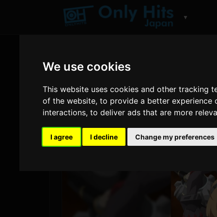
▼
We use cookies
This website uses cookies and other tracking 
of the website
,
to provide a better experience 
interactions
,
to deliver ads that are more relev
I agree
I decline
Change my preferences