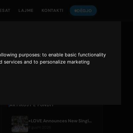
ESAT
LAJME
KONTAKTI
DËGJO
DËGJO
ONLY HITS JAPAN
following purposes:
to enable basic functionality
nd services and to personalize marketing
Only Hits Japan
Luaj
ARTIKUJT E FUNDIT
=LOVE Announces New Single 'Koi, Hajimemashita.' and Tokyo Dome Concerts
8 gusht 2026