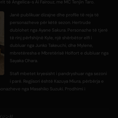
rit të Angelica-s Ai Fairouz, me MC Tenjin Taro.
Janë publikuar dizajne dhe profile të reja të
personazheve për këtë sezon. Hertrude
dublohet nga Ayane Sakura. Personazhe të tjerë
të rinj përfshijnë Kyle, një shërbëtor elfi i
dubluar nga Junko Takeuchi, dhe Mylene,
mbretëresha e Mbretërisë Holfort e dubluar nga
Sayaka Ohara.
Stafi mbetet kryesisht i pandryshuar nga sezoni
i parë. Regjisori është Kazuya Miura, përbërja e
ersonazheve nga Masahiko Suzuki. Prodhimi i
ガジン社