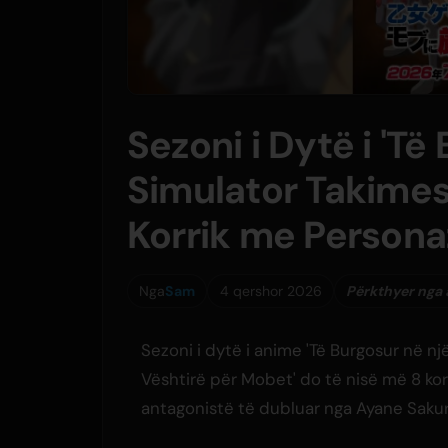
Sezoni i Dytë i 'Të
Simulator Takimes
Korrik me Personaz
Nga
Sam
4 qershor 2026
Përkthyer nga 
Sezoni i dytë i anime 'Të Burgosur në n
Vështirë për Mobet' do të nisë më 8 kor
antagonistë të dubluar nga Ayane Sakur