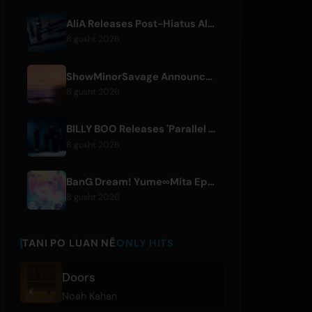
AliA Releases Post-Hiatus Album 'mate', Announces Tokyo Live
8 gusht 2026
ShowMinorSavage Announces New Digital Single 'Gradation'
8 gusht 2026
BILLY BOO Releases 'Parallel Night-EP' Featuring TV Drama Theme Song
8 gusht 2026
BanG Dream! Yume∞Mita Episode 8 Live Clip Released
8 gusht 2026
TANI PO LUAN NË
ONLY HITS
Doors
Noah Kahan