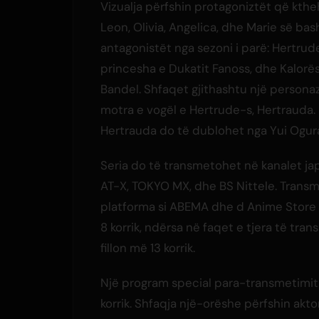
Vizualja përfshin protagoniztët që kth
Leon, Olivia, Angelica, dhe Marie së ba
antagonistët nga sezoni i parë: Hertrud
princesha e Dukatit Fanoss, dhe Kalorësi
Bandel. Shfaqet gjithashtu një personazh
motra e vogël e Hertrude-s, Hertrauda.
Hertrauda do të dublohet nga Yui Ogur
Seria do të transmetohet në kanalet j
AT-X, TOKYO MX, dhe BS Nittele. Trans
platforma si ABEMA dhe d Anime Store 
8 korrik, ndërsa në faqet e tjera të tra
fillon më 13 korrik.
Një program special para-transmetimit
korrik. Shfaqja një-orëshe përfshin aktor