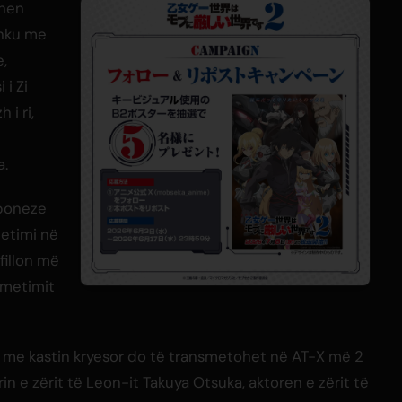
ehen
shku me
e,
 i Zi
 i ri,
a.
aponeze
metimi në
fillon më
nsmetimit
 me kastin kryesor do të transmetohet në AT-X më 2
in e zërit të Leon-it Takuya Otsuka, aktoren e zërit të