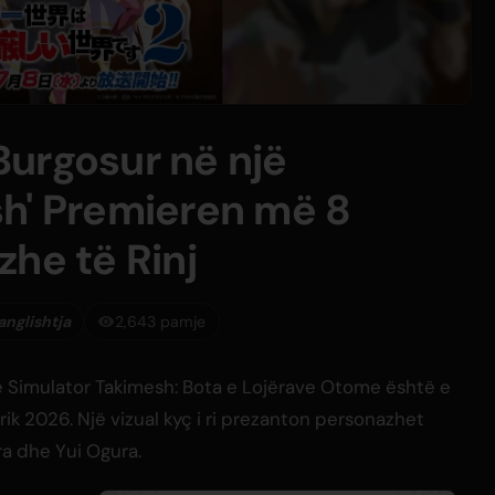
 Burgosur në një
h' Premieren më 8
he të Rinj
anglishtja
2,643 pamje
jë Simulator Takimesh: Bota e Lojërave Otome është e
rik 2026. Një vizual kyç i ri prezanton personazhet
a dhe Yui Ogura.