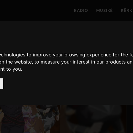
RADIO
MUZIKË
KËRK
technologies to improve your browsing experience for the 
on the website
,
to measure your interest in our products a
ant to you
.