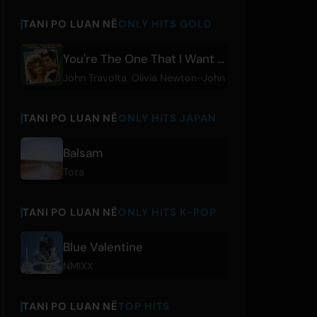
TANI PO LUAN NË
ONLY HITS GOLD
You're The One That I Want - From “Grease”
John Travolta
,
Olivia Newton-John
TANI PO LUAN NË
ONLY HITS JAPAN
Balsam
Tota
TANI PO LUAN NË
ONLY HITS K-POP
Blue Valentine
NMIXX
TANI PO LUAN NË
TOP HITS