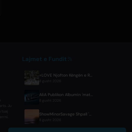
Lajmet e Fundit
=LOVE Njofton Këngën e Re 'Koi, Hajimemashita.' dhe Koncerte në Tokyo Dome
8 gusht 2026
AliA Publikon Albumin 'mate' Pas Pushimit, Shpall Live në Tokio
p
8 gusht 2026
rts. Ju
 tuaj
ShowMinorSavage Shpall 'Gradation', Një Sinxël të Ri Digjital
errni.
8 gusht 2026