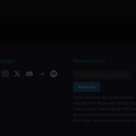
diqni
Newsletter
Abonohu
Duke u abonuar këtu, ju abonoheni
drejtpërdrejt në gazetat tona të Po
Charts, Japan Charts dhe K-POP Cha
do t'ju duhet të konfirmoni abonimin
duke klikur në linkun në emailin që m