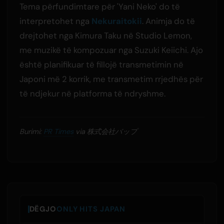
Tema përfundimtare për 'Yani Neko' do të
interpretohet nga
Nekuraitokii
. Animja do të
drejtohet nga Kimura Taku në Studio Lemon,
me muzikë të kompozuar nga Suzuki Keiichi. Ajo
është planifikuar të fillojë transmetimin në
Japoni më 2 korrik, me transmetim rrjedhës për
të ndjekur në platforma të ndryshme.
Burimi:
PR Times
via 株式会社バップ
DËGJO
ONLY HITS JAPAN