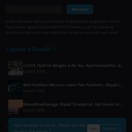
Abonohu
Duke u abonuar këtu, ju abonoheni drejtpërdrejt në gazetat tona të
Pop Charts, Japan Charts dhe K-POP Charts. Ju do t'ju duhet të
konfirmoni abonimin tuaj duke klikur në linkun në emailin që merrni.
Lajmet e Fundit
=LOVE Njofton Këngën e Re 'Koi, Hajimemashita.' dhe Koncerte në Tokyo Dome
8 gusht 2026
AliA Publikon Albumin 'mate' Pas Pushimit, Shpall Live në Tokio
8 gusht 2026
ShowMinorSavage Shpall 'Gradation', Një Sinxël të Ri Digjital
8 gusht 2026
Your browser is set to . Would you like
© 2026 OnlyHit. All rights reserved. - Metadata provided by
ACRCloud
Yes
Dismiss
to view the site in ?