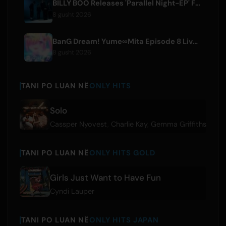
BILLY BOO Releases 'Parallel Night-EP' Featuring TV Drama Theme Song
8 gusht 2026
BanG Dream! Yume∞Mita Episode 8 Live Clip Released
8 gusht 2026
TANI PO LUAN NË
ONLY HITS
Solo
Cassper Nyovest
,
Charlie Kay
,
Gemma Griffiths
TANI PO LUAN NË
ONLY HITS GOLD
Girls Just Want to Have Fun
Cyndi Lauper
TANI PO LUAN NË
ONLY HITS JAPAN