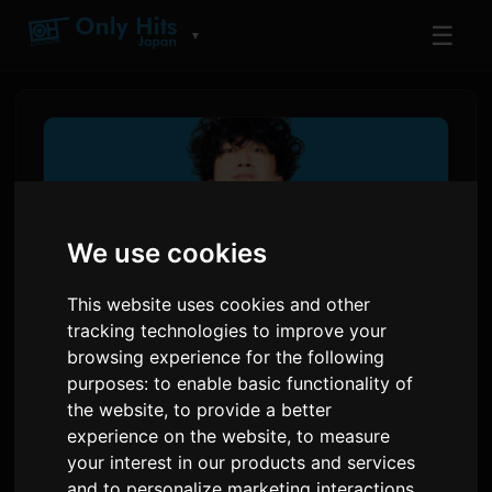
☰
▼
We use cookies
This website uses cookies and other
tracking technologies to improve your
browsing experience for the following
purposes:
to enable basic functionality of
Wasureranneyo kthenë
the website
,
to provide a better
këngën e re 'Nannmo Nee'
experience on the website
,
to measure
për animen 'Yani Neko'
your interest in our products and services
and to personalize marketing interactions
,