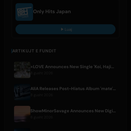
Only Hits Japan
Luaj
ARTIKUJT E FUNDIT
=LOVE Announces New Single 'Koi, Hajimemashita.' and Tokyo Dome Concerts
8 gusht 2026
AliA Releases Post-Hiatus Album 'mate', Announces Tokyo Live
8 gusht 2026
ShowMinorSavage Announces New Digital Single 'Gradation'
8 gusht 2026