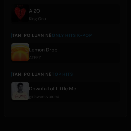
AIZO
King Gnu
TANI PO LUAN NË
ONLY HITS K-POP
Lemon Drop
ATEEZ
TANI PO LUAN NË
TOP HITS
Downfall of Little Me
girlsweetvoiced