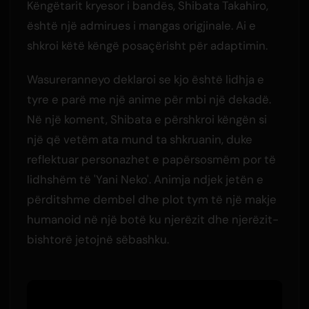
Këngëtarit kryesor i bandës, Shibata Takahiro,
është një admirues i mangas origjinale. Ai e
shkroi këtë këngë posaçërisht për adaptimin.
Wasureranneyo deklaroi se kjo është lidhja e
tyre e parë me një anime për mbi një dekadë.
Në një koment, Shibata e përshkroi këngën si
një që vetëm ata mund ta shkruanin, duke
reflektuar personazhet e papërsosmëm por të
lidhshëm të 'Yani Neko'. Animja ndjek jetën e
përditshme dembel dhe plot tym të një makje
humanoid në një botë ku njerëzit dhe njerëzit-
bishtorë jetojnë sëbashku.