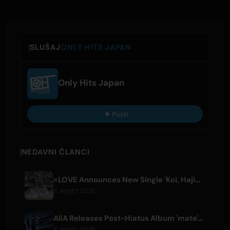
SLUŠAJ
ONLY HITS JAPAN
Only Hits Japan
Pusti
NEDAVNI ČLANCI
=LOVE Announces New Single 'Koi, Hajimemashita.' and Tokyo Dome Concerts
8 август 2026
AliA Releases Post-Hiatus Album 'mate', Announces Tokyo Live
8 август 2026