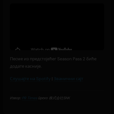
Песме из предстојећег Season Pass 2 биће
додате касније.
Слушајте на Spotify
|
Званични сајт
Извор:
PR Times
преко 株式会社SNK