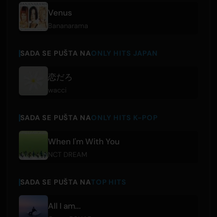
Venus
Bananarama
SADA SE PUŠTA NA
ONLY HITS JAPAN
恋だろ
wacci
SADA SE PUŠTA NA
ONLY HITS K-POP
When I'm With You
NCT DREAM
SADA SE PUŠTA NA
TOP HITS
All I am...