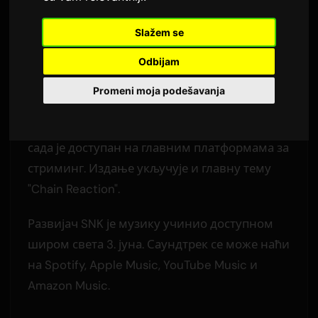
сервисима
Slažem se
Autor:
Sam
3 јун 2026
Odbijam
Prevedeno sa engleskog
2,424 pregleda
Promeni moja podešavanja
Комплетан саундтрек од 97 нумера за
борбену игру
FATAL FURY: City of the Wolves
сада је доступан на главним платформама за
стриминг. Издање укључује и главну тему
"Chain Reaction".
Развијач SNK је музику учинио доступном
широм света 3. јуна. Саундтрек се може наћи
на Spotify, Apple Music, YouTube Music и
Amazon Music.