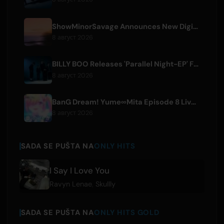
ShowMinorSavage Announces New Digital Single 'Gradation'
8 август 2026
BILLY BOO Releases 'Parallel Night-EP' Featuring TV Drama Theme Song
8 август 2026
BanG Dream! Yume∞Mita Episode 8 Live Clip Released
8 август 2026
SADA SE PUŠTA NA
ONLY HITS
I Say I Love You
Ravyn Lenae
,
Skullly
SADA SE PUŠTA NA
ONLY HITS GOLD