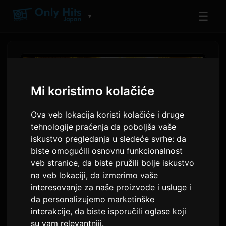
☰
▼
Mi koristimo kolačiće
Ova veb lokacija koristi kolačiće i druge
tehnologije praćenja da poboljša vaše
iskustvo pregledanja u sledeće svrhe:
da
biste omogućili osnovnu funkcionalnost
veb stranice
,
da biste pružili bolje iskustvo
na veb lokaciji
,
da izmerimo vaše
FATAL FURY: City of the
interesovanje za naše proizvode i usluge i
Wolves саундтрек сада
da personalizujemo marketinške
доступан на стриминг
interakcije
,
da biste isporučili oglase koji
su vam relevantniji
.