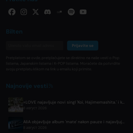
Bilten
Prijavite se
Pretplatom se ovde, pretplaćujete se direktno na naše vesti o Pop
listama, Japanskim listama i K-POP listama. Moraćete da potvrdite
svoju pretplatu klikom na link u emailu koji primite.
Najnovije vesti
=LOVE najavljuje novi singl 'Koi, Hajimemashita.' i koncerte u Tokio Domu
8 август 2026
AliA objavljuje album 'mate' nakon pauze i najavljuje live nastup u Tokiju
8 август 2026