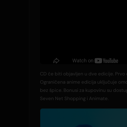
CD će biti objavljen u dve edicije. Prvo
Ograničena anime edicija uključuje om
bez špice. Bonusi za kupovinu su dost
Seven Net Shopping i Animate.