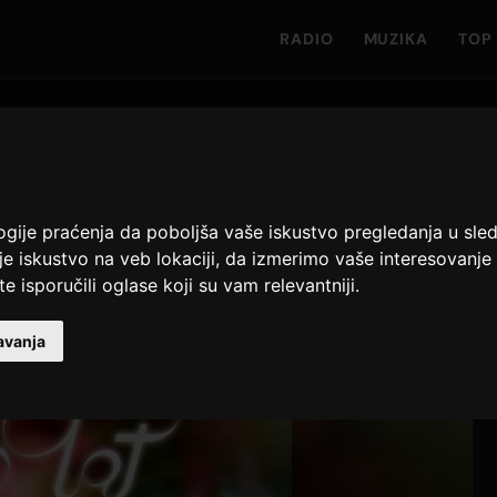
RADIO
MUZIKA
TOP 
logije praćenja da poboljša vaše iskustvo pregledanja u sle
lje iskustvo na veb lokaciji
,
da izmerimo vaše interesovanje 
te isporučili oglase koji su vam relevantniji
.
avanja