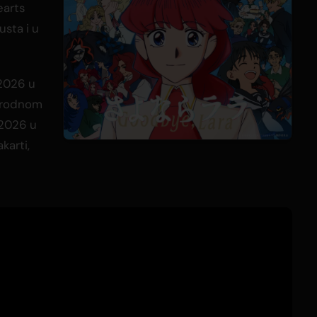
earts
usta i u
 2026 u
arodnom
 2026 u
karti,