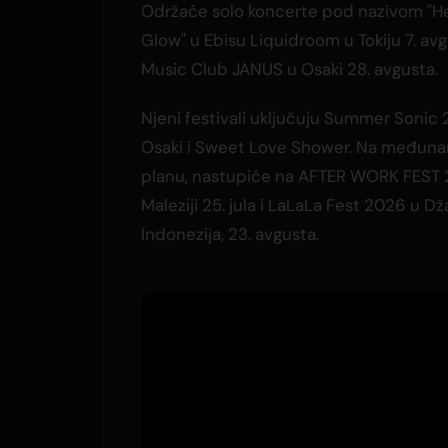
Održaće solo koncerte pod nazivom "H
Glow" u Ebisu Liquidroom u Tokiju 7. avg
Music Club JANUS u Osaki 28. avgusta.
Njeni festivali uključuju Summer Sonic
Osaki i Sweet Love Shower. Na međun
planu, nastupiće na AFTER WORK FEST
Maleziji 25. jula i LaLaLa Fest 2026 u Dža
Indonezija, 23. avgusta.