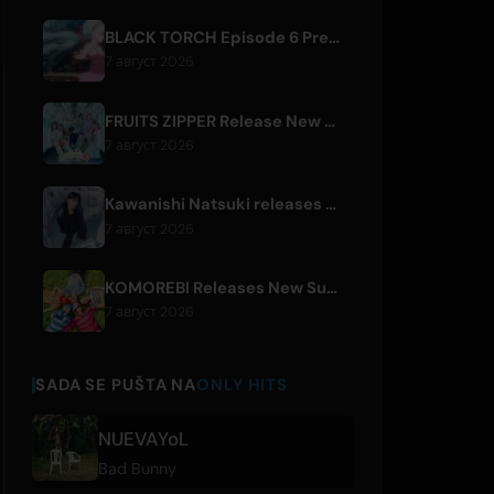
BLACK TORCH Episode 6 Preview and Streaming Details
7 август 2026
FRUITS ZIPPER Release New Collaboration Song '1,2,3,FOOOOUR'
7 август 2026
Kawanishi Natsuki releases digital single 'Sayonara wa Ichiban Kirei na Atashi de'
7 август 2026
KOMOREBI Releases New Summer Single 'Letsu Natsu'
7 август 2026
SADA SE PUŠTA NA
ONLY HITS
NUEVAYoL
Bad Bunny