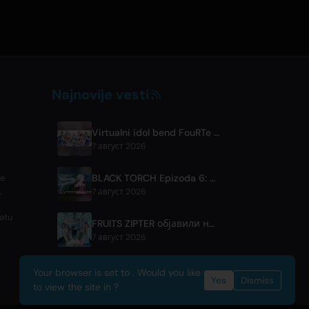
Najnovije vesti
Virtualni idol bend FouRTe Project debitovao albumom 'ALL IN' u produkciji ☆Taku Takahashija iz m-floa
7 август 2026
BLACK TORCH Epizoda 6: Najava i detalji o strimovanju
se
,
7 август 2026
atu
FRUITS ZIPTER објавили нову колаборативну песму '1,2,3,FOOOOUR'
7 август 2026
Your browser is set to . Would you like
Yes
Dismiss
to view the site in ?