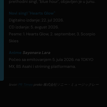
prethodni singl, "blue hour", objavljen je u junu.
Novi singl "Hearts Glow"
Digitalno izdanje: 22. jul 2026.
CD izdanje: 5. avgust 2026.
Pesme: 1. Hearts Glow, 2. september, 3. Scorpio
Skies
Anime
Sayonara Lara
Počeo sa emitovanjem 5. jula 2026. na TOKYO
MX, BS Asahi i striming platformama.
Izvor:
PR Times
preko 株式会社ソニー・ミュージックレー