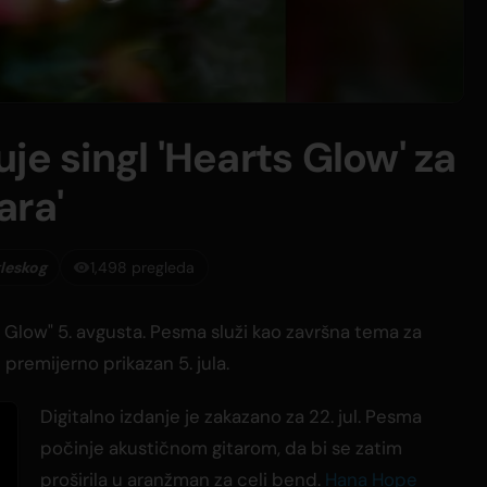
je singl 'Hearts Glow' za
ara'
leskog
1,498 pregleda
s Glow" 5. avgusta. Pesma služi kao završna tema za
je premijerno prikazan 5. jula.
Digitalno izdanje je zakazano za 22. jul. Pesma
počinje akustičnom gitarom, da bi se zatim
proširila u aranžman za celi bend.
Hana Hope