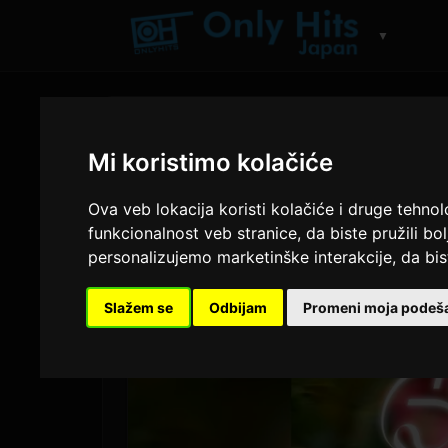
▼
Mi koristimo kolačiće
Ova veb lokacija koristi kolačiće i druge tehno
funkcionalnost veb stranice
,
da biste pružili bo
personalizujemo marketinške interakcije
,
da bis
Slažem se
Odbijam
Promeni moja podeš