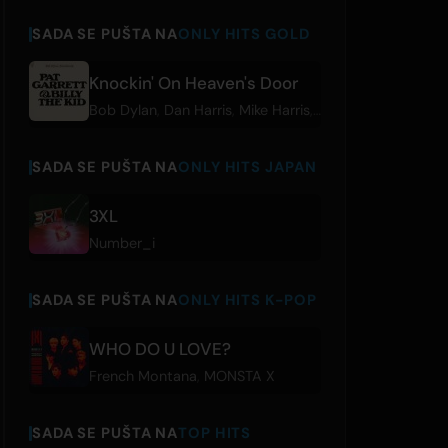
SADA SE PUŠTA NA
ONLY HITS GOLD
Knockin' On Heaven's Door
Bob Dylan
,
Dan Harris
,
Mike Harris
,
Road 2
SADA SE PUŠTA NA
ONLY HITS JAPAN
3XL
Number_i
SADA SE PUŠTA NA
ONLY HITS K-POP
WHO DO U LOVE?
French Montana
,
MONSTA X
SADA SE PUŠTA NA
TOP HITS