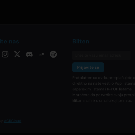
ite nas
Bilten
Prijavite se
Pretplatom se ovde, pretplaćujete 
direktno na naše vesti o Pop listama
Japanskim listama i K-POP listama.
Moraćete da potvrdite svoju pretpl
klikom na link u emailu koji primite.
 by
ACRCloud