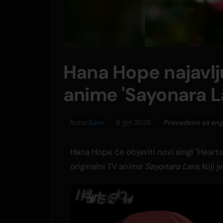
Hana Hope najavlju
anime 'Sayonara L
Autor:
Sam
6 јул 2026
Prevedeno sa eng
Hana Hope će objaviti novi singl "Heart
originalni TV anime
Sayonara Lara
, koji 