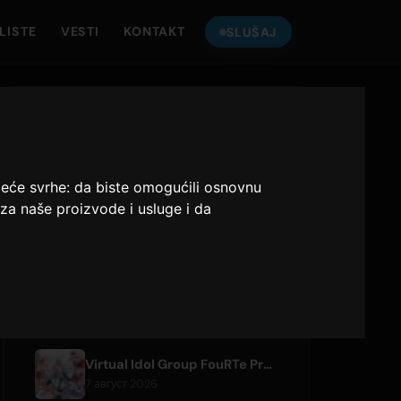
LISTE
VESTI
KONTAKT
SLUŠAJ
SLUŠAJ
ONLY HITS JAPAN
deće svrhe:
da biste omogućili osnovnu
Only Hits Japan
za naše proizvode i usluge i da
Pusti
NEDAVNI ČLANCI
Virtual Idol Group FouRTe Project Debuts with 'ALL IN' Album Produced by m-flo's ☆Taku Takahashi
7 август 2026