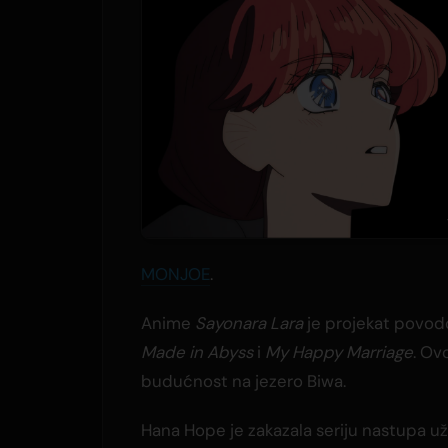
MONJOE
.
Anime
Sayonara Lara
je projekat povodo
Made in Abyss
i
My Happy Marriage
. Ov
budućnost na jezero Biwa.
Hana Hope je zakazala seriju nastupa už