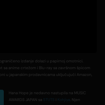
 ograničeno izdanje dolazi u papirnoj omotnici.
ot sa anime crtežom i Blu-ray sa završnom špicom
upni u japanskim prodavnicama uključujući Amazon,
Hana Hope je nedavno nastupila na MUSIC
AWARDS JAPAN sa
STUTS
i
Kohjiya
. Njen