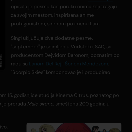
opisala je pesmu kao poruku onima koji tragaju
za svojim mestom, inspirisana anime
protagonistom, sirenom po imenu Lara.
Singl uključuje dve dodatne pesme.
"september" je snimljen u Vudstoku, SAD, sa
producentom Dejvidom Baronom, poznatim po
radu sa
Lanom Del Rej
i
Šonom Mendezom
.
"Scorpio Skies" komponovao je i producirao
m 15. godišnjice studija Kinema Citrus, poznatog po
o je prerada
Male sirene
, smeštena 200 godina u
ivo.