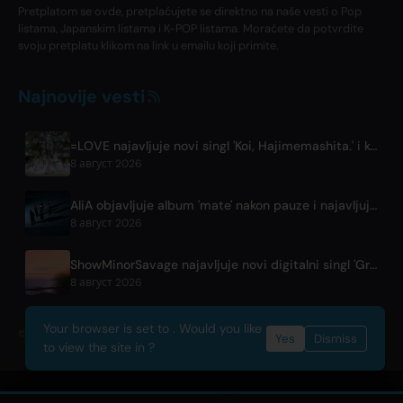
Pretplatom se ovde, pretplaćujete se direktno na naše vesti o Pop
listama, Japanskim listama i K-POP listama. Moraćete da potvrdite
svoju pretplatu klikom na link u emailu koji primite.
Najnovije vesti
=LOVE najavljuje novi singl 'Koi, Hajimemashita.' i koncerte u Tokio Domu
8 август 2026
AliA objavljuje album 'mate' nakon pauze i najavljuje live nastup u Tokiju
8 август 2026
ShowMinorSavage najavljuje novi digitalni singl 'Gradation'
8 август 2026
Your browser is set to . Would you like
© 2026 OnlyHit. All rights reserved. - Metadata provided by
ACRCloud
Yes
Dismiss
to view the site in ?