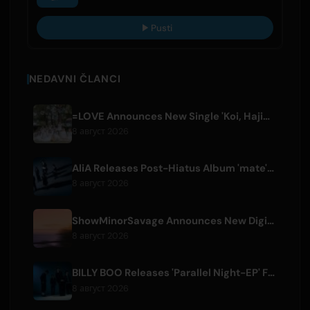
Pusti
NEDAVNI ČLANCI
=LOVE Announces New Single 'Koi, Hajimemashita.' and Tokyo Dome Concerts
8 август 2026
AliA Releases Post-Hiatus Album 'mate', Announces Tokyo Live
8 август 2026
ShowMinorSavage Announces New Digital Single 'Gradation'
8 август 2026
BILLY BOO Releases 'Parallel Night-EP' Featuring TV Drama Theme Song
8 август 2026