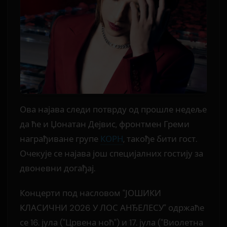
Ова најава следи потврду од прошле недеље
да ће и Џонатан Дејвис, фронтмен Греми
награђиване групе
КОРН
, такође бити гост.
Очекује се најава још специјалних гостију за
двонeвни догађај.
Концерти под насловом "ЈОШИКИ
КЛАСИЧНИ 2026 У ЛОС АНЂЕЛЕСУ" одржаће
се 16. јула ("Црвена ноћ") и 17. јула ("Виолетна