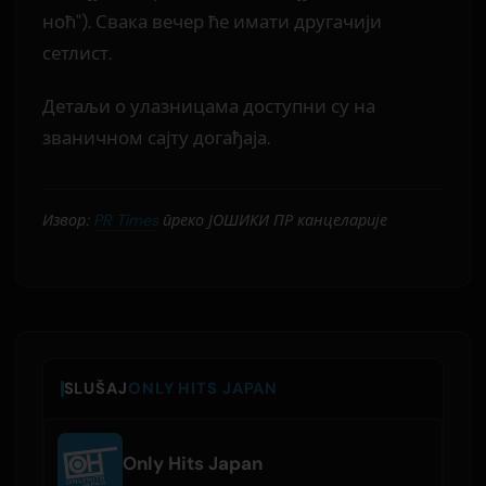
ноћ"). Свака вечер ће имати другачији
сетлист.
Детаљи о улазницама доступни су на
званичном сајту догађаја.
Извор:
PR Times
преко ЈОШИКИ ПР канцеларије
SLUŠAJ
ONLY HITS JAPAN
Only Hits Japan