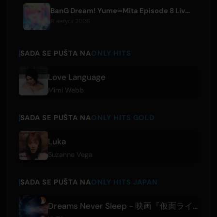
BanG Dream! Yume∞Mita Episode 8 Live Clip Released
8 август 2026
SADA SE PUŠTA NA
ONLY HITS
Love Language
Mimi Webb
SADA SE PUŠTA NA
ONLY HITS GOLD
Luka
Suzanne Vega
SADA SE PUŠTA NA
ONLY HITS JAPAN
Dreams Never Sleep - 映画『仮面ライダーゼッツ さよならのミッション』主題歌