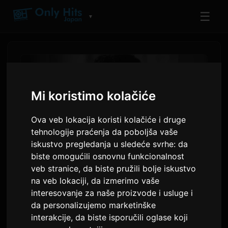
☰
▼
Mi koristimo kolačiće
Ova veb lokacija koristi kolačiće i druge
tehnologije praćenja da poboljša vaše
iskustvo pregledanja u sledeće svrhe:
da
biste omogućili osnovnu funkcionalnost
veb stranice
,
da biste pružili bolje iskustvo
Џош Гробан наступа са
na veb lokaciji
,
da izmerimo vaše
interesovanje za naše proizvode i usluge i
Јошикијем на класичним
da personalizujemo marketinške
концертима у Лос
interakcije
,
da biste isporučili oglase koji