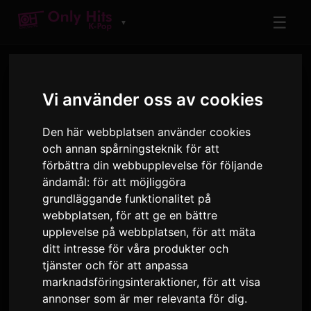
☰
▼
Vi använder oss av cookies
Den här webbplatsen använder cookies
och annan spårningsteknik för att
förbättra din webbupplevelse för följande
ARTIST
ändamål:
för att möjliggöra
SECHSKIES
grundläggande funktionalitet på
webbplatsen
,
för att ge en bättre
Låtar och album som spelas på Only Hits
upplevelse på webbplatsen
,
för att mäta
ditt intresse för våra produkter och
tjänster och för att anpassa
6
1
marknadsföringsinteraktioner
,
för att visa
LÅTAR
ALBUM
annonser som är mer relevanta för dig
.
63