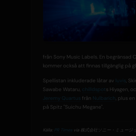
från Sony Music Labels. En begränsad 
kommer också att finnas tillgänglig på g
Spellistan inkluderade låtar av
luvis
, Ski
Sawabe Wataru,
chilldspot
s Hiyagen, o
Jeremy Quartus
från
Nulbarich
, plus e
på Spitz "Suichu Megane".
Källa:
PR Times
via 株式会社ソニー・ミュージ