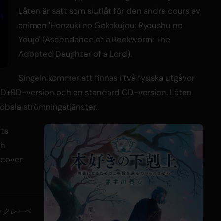
Låten är satt som slutlåt för den andra cours av
animen 'Honzuki no Gekokujou: Ryoushu no
Youjo' (Ascendance of a Bookworm: The
Adopted Daughter of a Lord).
Singeln kommer att finnas i två fysiska utgåvor
CD+BD-version och en standard CD-version. Låten
lobala strömningstjänster.
rts
ch
n cover
ックレーベ