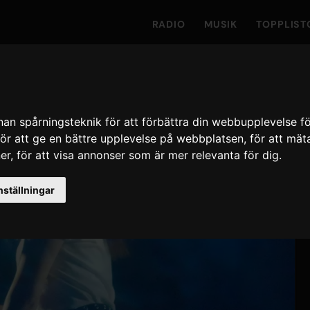
RADIO
MUSIK
TOPPLIST
n spårningsteknik för att förbättra din webbupplevelse f
för att ge en bättre upplevelse på webbplatsen
,
för att mät
er
,
för att visa annonser som är mer relevanta för dig
.
nställningar