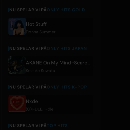
NU SPELAR VI PÅ
ONLY HITS GOLD
Hot Stuff
Donna Summer
NU SPELAR VI PÅ
ONLY HITS JAPAN
AKANE On My Mind~Scared of Manju
Keisuke Kuwata
NU SPELAR VI PÅ
ONLY HITS K-POP
Nxde
(G)I-DLE
,
i-dle
NU SPELAR VI PÅ
TOP HITS