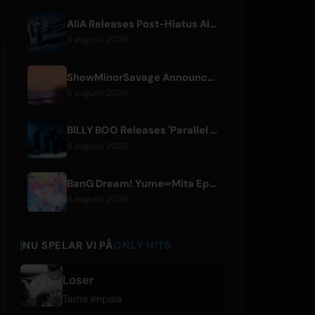
AliA Releases Post-Hiatus Album 'mate', Announces Tokyo Live
8 augusti 2026
ShowMinorSavage Announces New Digital Single 'Gradation'
8 augusti 2026
BILLY BOO Releases 'Parallel Night-EP' Featuring TV Drama Theme Song
8 augusti 2026
BanG Dream! Yume∞Mita Episode 8 Live Clip Released
8 augusti 2026
NU SPELAR VI PÅ
ONLY HITS
Loser
Tame Impala