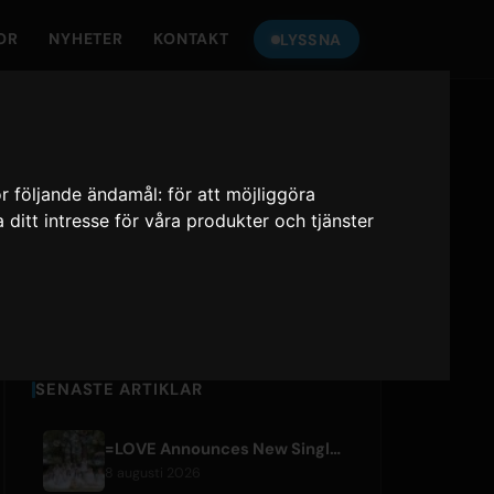
OR
NYHETER
KONTAKT
LYSSNA
LYSSNA PÅ
ONLY HITS JAPAN
ör följande ändamål:
för att möjliggöra
a ditt intresse för våra produkter och tjänster
Only Hits Japan
Spela
SENASTE ARTIKLAR
=LOVE Announces New Single 'Koi, Hajimemashita.' and Tokyo Dome Concerts
8 augusti 2026