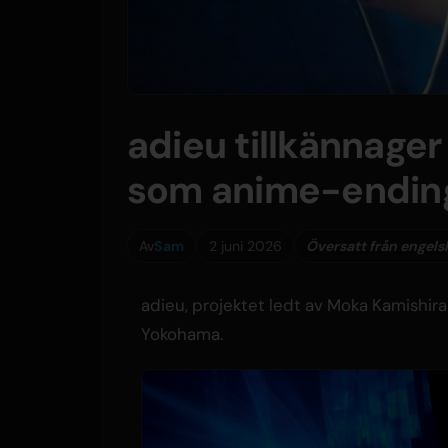
adieu tillkännager
som anime-endin
Av
Sam
2 juni 2026
Översatt från engels
adieu, projektet ledt av Moka Kamishir
Yokohama.