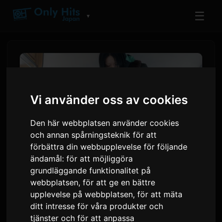
☰
▼
Vi använder oss av cookies
Den här webbplatsen använder cookies
och annan spårningsteknik för att
förbättra din webbupplevelse för följande
ändamål:
för att möjliggöra
grundläggande funktionalitet på
Ayase släpper musikvideon
webbplatsen
,
för att ge en bättre
för 'うるさ' från solo-EP:n
upplevelse på webbplatsen
,
för att mäta
'dialogue'
ditt intresse för våra produkter och
tjänster och för att anpassa