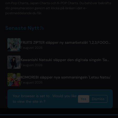
om Pop Charts, Japan Charts och K-POP Charts. Du behöver bekräfta
din prenumeration genom att klicka på länken i det e-
postmeddelande du får.
Senaste Nytt
FRUITS ZIPTER släpper ny samarbetslåt '1,2,3,FOOOOUR'
7 augusti 2026
Kawanishi Natsuki släpper den digitala singeln 'Sayonara wa Ichiban Kirei na Atashi de'
7 augusti 2026
KOMOREBI släpper nya sommarsingeln 'Letsu Natsu'
7 augusti 2026
Your browser is set to . Would you like
© 2026 OnlyHit. All rights reserved. - Metadata provided by
ACRCloud
Yes
Dismiss
to view the site in ?