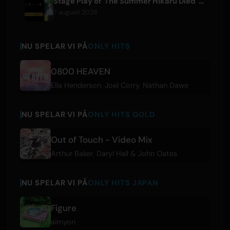
Stage Play of 'The Summer Hikaru Died' Streams Globally for Free on ABEMA
7 augusti 2026
NU SPELAR VI PÅ
ONLY HITS
0800 HEAVEN
Ella Henderson
,
Joel Corry
,
Nathan Dawe
NU SPELAR VI PÅ
ONLY HITS GOLD
Out of Touch - Video Mix
Arthur Baker
,
Daryl Hall & John Oates
NU SPELAR VI PÅ
ONLY HITS JAPAN
Figure
aimyon