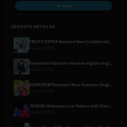
Spela
SENASTE ARTIKLAR
FRUITS ZIPPER Release New Collaboration Song '1,2,3,FOOOOUR'
7 augusti 2026
Kawanishi Natsuki releases digital single 'Sayonara wa Ichiban Kirei na Atashi de'
7 augusti 2026
KOMOREBI Releases New Summer Single 'Letsu Natsu'
7 augusti 2026
YOSHIKI Releases Live Videos with Diana Ross and KORN's Jonathan Davis
7 augusti 2026