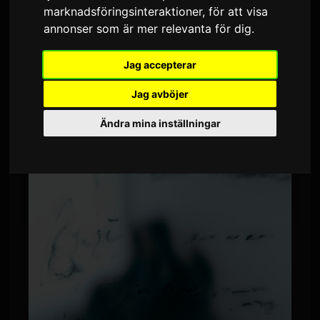
marknadsföringsinteraktioner
,
för att visa
Av
Sam
3 juni 2026
Översatt från engelska
annonser som är mer relevanta för dig
.
2,217 visningar
Jag accepterar
Ayase, kompositören för
YOASOBI
, har släppt
Jag avböjer
musikvideon för sin låt "うるさ." Videon hade
Ändra mina inställningar
premiär på YouTube idag kl 20:00 japansk tid.