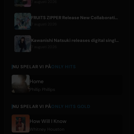
7 augusti 2026
FRUITS ZIPPER Release New Collaboration Song '1,2,3,FOOOOUR'
7 augusti 2026
Kawanishi Natsuki releases digital single 'Sayonara wa Ichiban Kirei na Atashi de'
7 augusti 2026
NU SPELAR VI PÅ
ONLY HITS
Home
Phillip Phillips
NU SPELAR VI PÅ
ONLY HITS GOLD
How Will I Know
Whitney Houston