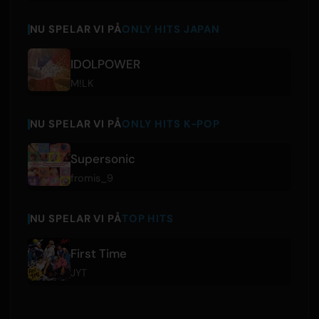
NU SPELAR VI PÅ
ONLY HITS JAPAN
IDOLPOWER
M!LK
NU SPELAR VI PÅ
ONLY HITS K-POP
Supersonic
fromis_9
NU SPELAR VI PÅ
TOP HITS
First Time
JYT