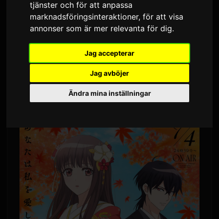
tjänster och för att anpassa
Av
Sam
6 juli 2026
Översatt från engelska
marknadsföringsinteraktioner
,
för att visa
annonser som är mer relevanta för dig
.
1,503 visningar
Jag accepterar
ClariS har släppt en ny singel med titeln
'Hitokoto.' Låten fungerar som ledmotiv till TV-
Jag avböjer
animen 'Oni no Hanayome,' som hade premiär
Ändra mina inställningar
den 4 juli.