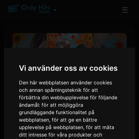
☰
▼
Vi använder oss av cookies
Den här webbplatsen använder cookies
och annan spårningsteknik för att
förbättra din webbupplevelse för följande
ändamål:
för att möjliggöra
ClariS släpper nya singeln
grundläggande funktionalitet på
'Hitokoto' för animen 'Oni no
webbplatsen
,
för att ge en bättre
upplevelse på webbplatsen
,
för att mäta
Hanayome'
ditt intresse för våra produkter och