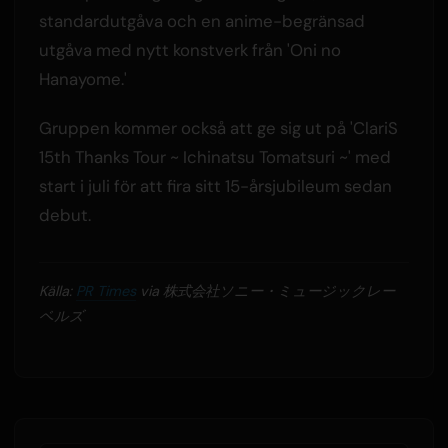
standardutgåva och en anime-begränsad
utgåva med nytt konstverk från 'Oni no
Hanayome.'
Gruppen kommer också att ge sig ut på 'ClariS
15th Thanks Tour ~ Ichinatsu Tomatsuri ~' med
start i juli för att fira sitt 15-årsjubileum sedan
debut.
Källa:
PR Times
via 株式会社ソニー・ミュージックレー
ベルズ