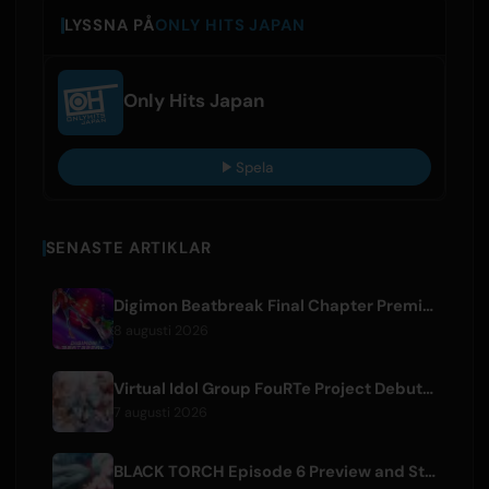
LYSSNA PÅ
ONLY HITS JAPAN
Only Hits Japan
Spela
SENASTE ARTIKLAR
Digimon Beatbreak Final Chapter Premieres August 9, Free Episode Batch on YouTube
8 augusti 2026
Virtual Idol Group FouRTe Project Debuts with 'ALL IN' Album Produced by m-flo's ☆Taku Takahashi
7 augusti 2026
BLACK TORCH Episode 6 Preview and Streaming Details