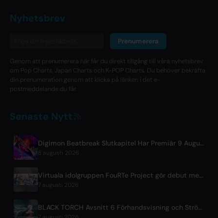
Nyhetsbrev
Prenumerera
Genom att prenumerera här får du direkt tillgång till våra nyhetsbrev
om Pop Charts, Japan Charts och K-POP Charts. Du behöver bekräfta
din prenumeration genom att klicka på länken i det e-
postmeddelande du får.
Senaste Nytt
Digimon Beatbreak Slutkapitel Har Premiär 9 Augusti, Gratis Episodpaket på YouTube
8 augusti 2026
Virtuala idolgruppen FouRTe Project gör debut med albumet 'ALL IN' producerat av m-flos ☆Taku Takahashi
7 augusti 2026
BLACK TORCH Avsnitt 6 Förhandsvisning och Strömmningsinformation
7 augusti 2026