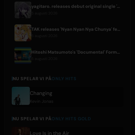
yagitaro. releases debut original single 'Aria.' with Suda Keina
5 augusti 2026
TAK releases 'Nyan Nyan Nya Chunya' featuring Kotoha for Zenless Zone Zero
5 augusti 2026
Hitoshi Matsumoto's 'Documental' Format to Launch US Version
5 augusti 2026
NU SPELAR VI PÅ
ONLY HITS
Changing
Kevin Jonas
NU SPELAR VI PÅ
ONLY HITS GOLD
Love Is in the Air