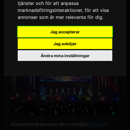
tjänster och för att anpassa
2,512 visningar
marknadsföringsinteraktioner
,
för att visa
annonser som är mer relevanta för dig
.
Hatsune Miku:s årliga evenemang 'Magical Mirai'
Jag accepterar
kommer att turnera i tre japanska städer 2026.
Jag avböjer
Ändra mina inställningar
Konserterna kommer att innehålla
Hatsune