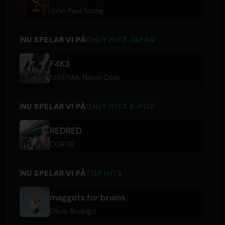
John Paul Young
NU SPELAR VI PÅ
ONLY HITS JAPAN
F4K3
KERENMI
,
Novel Core
NU SPELAR VI PÅ
ONLY HITS K-POP
REDRED
CORTIS
NU SPELAR VI PÅ
TOP HITS
maggots for brains
Olivia Rodrigo