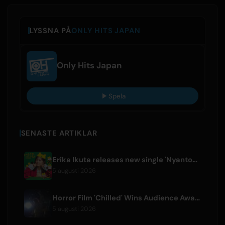
LYSSNA PÅ
ONLY HITS JAPAN
Only Hits Japan
Spela
SENASTE ARTIKLAR
Erika Ikuta releases new single 'Nyantokanyaruru' for children's book 'Fumikiri Neko'
5 augusti 2026
Horror Film 'Chilled' Wins Audience Award at Fantasia Festival
5 augusti 2026