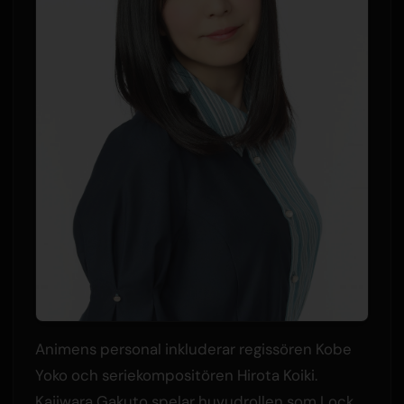
Animens personal inkluderar regissören Kobe
Yoko och seriekompositören Hirota Koiki.
Kajiwara Gakuto spelar huvudrollen som Lock