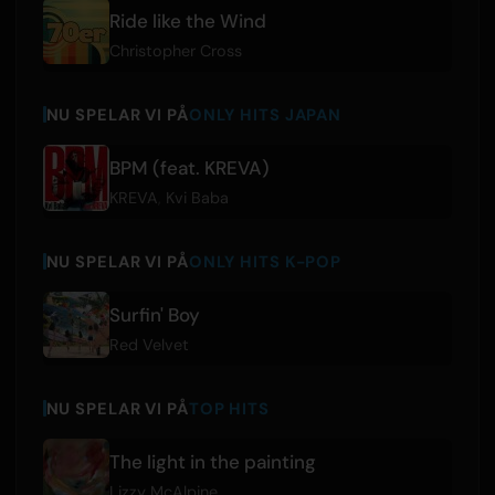
Ride like the Wind
Christopher Cross
NU SPELAR VI PÅ
ONLY HITS JAPAN
BPM (feat. KREVA)
KREVA
,
Kvi Baba
NU SPELAR VI PÅ
ONLY HITS K-POP
Surfin' Boy
Red Velvet
NU SPELAR VI PÅ
TOP HITS
The light in the painting
Lizzy McAlpine