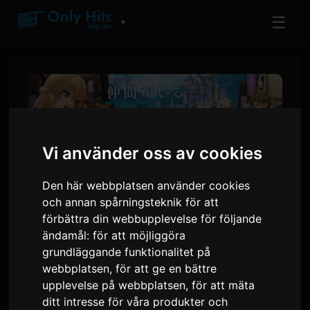
☰
▼
Vi använder oss av cookies
Den här webbplatsen använder cookies
och annan spårningsteknik för att
förbättra din webbupplevelse för följande
ändamål:
för att möjliggöra
Animen 'Leave This to Me
grundläggande funktionalitet på
and Go Ahead' lägger till
webbplatsen
,
för att ge en bättre
upplevelse på webbplatsen
,
för att mäta
Hanai Miharu och Kinoshita
ditt intresse för våra produkter och