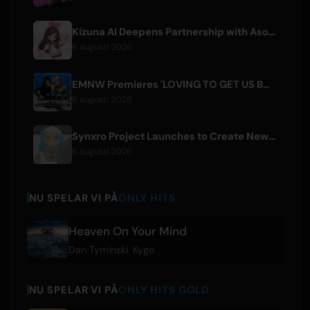
Kizuna AI Deepens Partnership with Asobisystem Ahead of 10th Anniversary World Tour
6 augusti 2026
EMNW Premieres 'LOVING TO GET US BY' Music Video on August 7
6 augusti 2026
Synxro Project Launches to Create New IP from Fictional Anime Openings
6 augusti 2026
NU SPELAR VI PÅ
ONLY HITS
Heaven On Your Mind
Dan Tyminski
,
Kygo
NU SPELAR VI PÅ
ONLY HITS GOLD