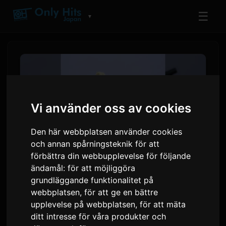
☰
▼
Vi använder oss av cookies
Den här webbplatsen använder cookies
och annan spårningsteknik för att
förbättra din webbupplevelse för följande
ändamål:
för att möjliggöra
Toua släpper singeln '10' före
grundläggande funktionalitet på
webbplatsen
,
för att ge en bättre
första digitala albumet
upplevelse på webbplatsen
,
för att mäta
ditt intresse för våra produkter och
Av
Sam
7 juli 2026
Översatt från engelska