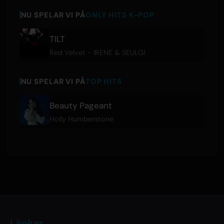
NU SPELAR VI PÅ
ONLY HITS K-POP
TILT
Red Velvet - IRENE & SEULGI
NU SPELAR VI PÅ
TOP HITS
Beauty Pageant
Holly Humberstone
Länkar