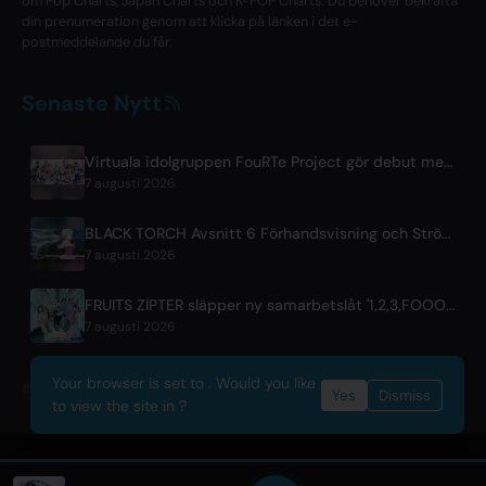
om Pop Charts, Japan Charts och K-POP Charts. Du behöver bekräfta
din prenumeration genom att klicka på länken i det e-
postmeddelande du får.
Senaste Nytt
Virtuala idolgruppen FouRTe Project gör debut med albumet 'ALL IN' producerat av m-flos ☆Taku Takahashi
7 augusti 2026
BLACK TORCH Avsnitt 6 Förhandsvisning och Strömmningsinformation
7 augusti 2026
FRUITS ZIPTER släpper ny samarbetslåt '1,2,3,FOOOOUR'
7 augusti 2026
Your browser is set to . Would you like
© 2026 OnlyHit. All rights reserved. - Metadata provided by
ACRCloud
Yes
Dismiss
to view the site in ?