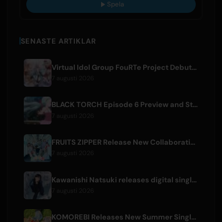
Spela
SENASTE ARTIKLAR
Virtual Idol Group FouRTe Project Debuts with 'ALL IN' Album Produced by m-flo's ☆Taku Takahashi
7 augusti 2026
BLACK TORCH Episode 6 Preview and Streaming Details
7 augusti 2026
FRUITS ZIPPER Release New Collaboration Song '1,2,3,FOOOOUR'
7 augusti 2026
Kawanishi Natsuki releases digital single 'Sayonara wa Ichiban Kirei na Atashi de'
7 augusti 2026
KOMOREBI Releases New Summer Single 'Letsu Natsu'