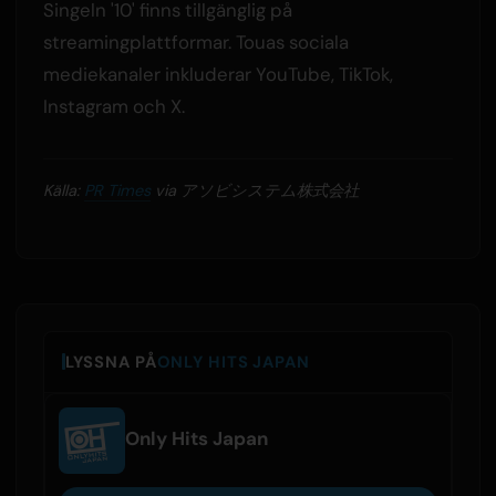
Singeln '10' finns tillgänglig på
streamingplattformar. Touas sociala
mediekanaler inkluderar YouTube, TikTok,
Instagram och X.
Källa:
PR Times
via アソビシステム株式会社
LYSSNA PÅ
ONLY HITS JAPAN
Only Hits Japan