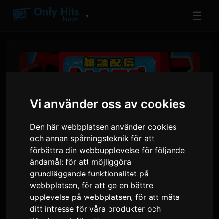
☰
▼
Vi använder oss av cookies
Den här webbplatsen använder cookies
och annan spårningsteknik för att
förbättra din webbupplevelse för följande
ändamål:
för att möjliggöra
Röstskådespelaren
grundläggande funktionalitet på
webbplatsen
,
för att ge en bättre
Kikunosuke Toya och
upplevelse på webbplatsen
,
för att mäta
komikern ORE Tomoda
ditt intresse för våra produkter och