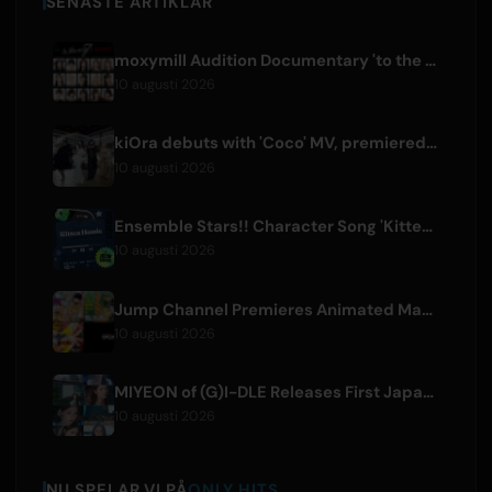
SENASTE ARTIKLAR
moxymill Audition Documentary 'to the nex7' Episode 1 Released
10 augusti 2026
kiOra debuts with 'Coco' MV, premiered at HEAD IN THE CLOUDS LA
10 augusti 2026
Ensemble Stars!! Character Song 'Kitten Homie' by Ritsu Sakuma Releases Worldwide
10 augusti 2026
Jump Channel Premieres Animated Manga for Three New Shonen Jump Series
10 augusti 2026
MIYEON of (G)I-DLE Releases First Japanese Solo Single 'RUN AWAY'
10 augusti 2026
NU SPELAR VI PÅ
ONLY HITS