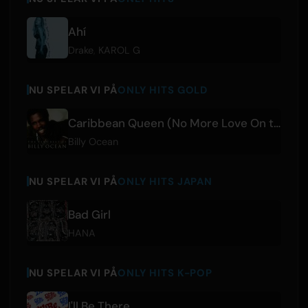
Ahí
Drake
,
KAROL G
NU SPELAR VI PÅ
ONLY HITS GOLD
Caribbean Queen (No More Love On the Run)
Billy Ocean
NU SPELAR VI PÅ
ONLY HITS JAPAN
Bad Girl
HANA
NU SPELAR VI PÅ
ONLY HITS K-POP
I'll Be There