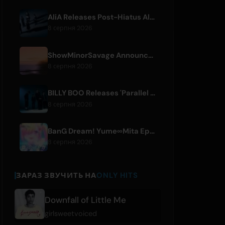
AliA Releases Post-Hiatus Album 'mate', Announces Tokyo Live
8 серпня 2026
ShowMinorSavage Announces New Digital Single 'Gradation'
8 серпня 2026
BILLY BOO Releases 'Parallel Night-EP' Featuring TV Drama Theme Song
8 серпня 2026
BanG Dream! Yume∞Mita Episode 8 Live Clip Released
8 серпня 2026
ЗАРАЗ ЗВУЧИТЬ НА
ONLY HITS
Downfall of Little Me
girlsweetvoiced