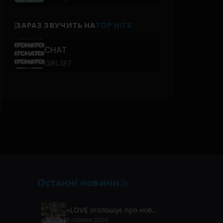
ЗАРАЗ ЗВУЧИТЬ НА
TOP HITS
CHAT
GIRLSET
Останні новини
=LOVE оголошує про новий сингл 'Koi, Hajimemashita.' та концерти на Tokyo Dome
8 серпня 2026