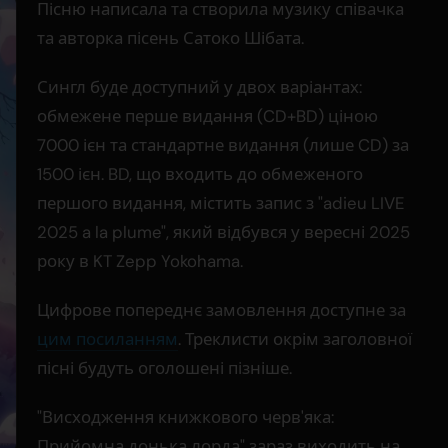
Пісню написала та створила музику співачка
та авторка пісень Сатоко Шібата.
Сингл буде доступний у двох варіантах:
обмежене перше видання (CD+BD) ціною
7000 ієн та стандартне видання (лише CD) за
1500 ієн. BD, що входить до обмеженого
першого видання, містить запис з "adieu LIVE
2025 a la plume", який відбувся у вересні 2025
року в KT Zepp Yokohama.
Цифрове попереднє замовлення доступне за
цим посиланням
. Треклисти окрім заголовної
пісні будуть оголошені пізніше.
"Висходження книжкового черв'яка:
Прийомна донька лорда" зараз виходить на