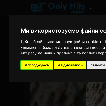
▼
Ми використовуємо файли co
Цей вебсайт використовує файли cookie та 
увімкнення базової функціональності вебсай
інтересу до наших продуктів та послуг і пе
Я погоджуюсь
Я відмовляюсь
Змінити 