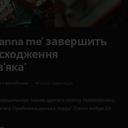
Wanna me' завершить
исходження
'яка'
 з англійської
2,832 переглядів
авершальною темою другого сезону телевізійного
'яка: Прийомна донька лорда". Сингл вийде 29