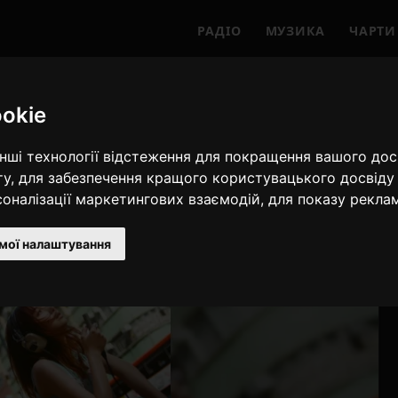
РАДІО
МУЗИКА
ЧАРТИ
okie
інші технології відстеження для покращення вашого дос
ту
,
для забезпечення кращого користувацького досвіду 
рсоналізації маркетингових взаємодій
,
для показу рекла
мої налаштування