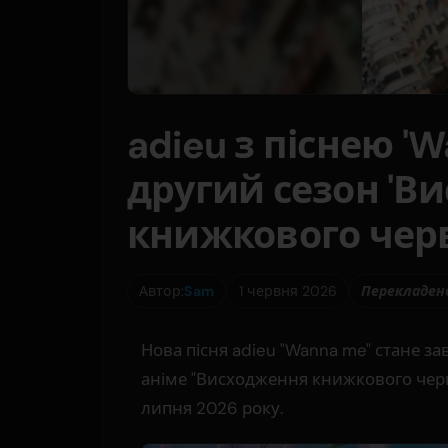
adieu з піснею '
другий сезон 'В
книжкового черв
Автор:
Sam
1 червня 2026
Перекладено
Нова пісня adieu "Wanna me" стане з
аніме "Висходження книжкового черв
липня 2026 року.