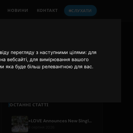
НОВИНИ
КОНТАКТ
СЛУХАТИ
СЛУХАЙТЕ
ONLY HITS JAPAN
віду перегляду з наступними цілями:
для
на вебсайті
,
для вимірювання вашого
Only Hits Japan
ми яка буде більш релевантною для вас
.
Відтворити
ОСТАННІ СТАТТІ
=LOVE Announces New Single 'Koi, Hajimemashita.' and Tokyo Dome Concerts
8 серпня 2026