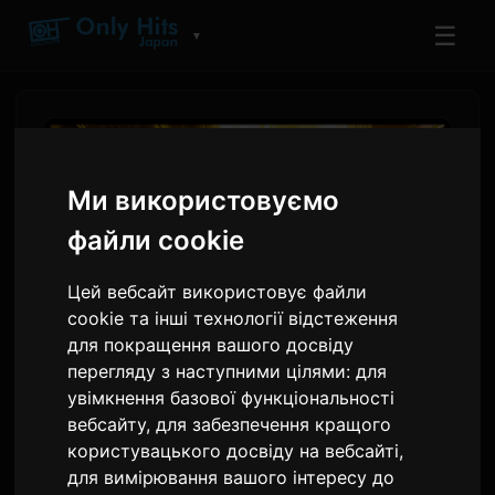
☰
▼
Ми використовуємо
файли cookie
Цей вебсайт використовує файли
cookie та інші технології відстеження
для покращення вашого досвіду
перегляду з наступними цілями:
для
FATAL FURY: City of the
увімкнення базової функціональності
Wolves - Саундтрек тепер
вебсайту
,
для забезпечення кращого
користувацького досвіду на вебсайті
,
доступний на
для вимірювання вашого інтересу до