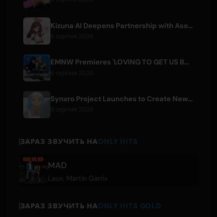
Kizuna AI Deepens Partnership with Asobisystem Ahead of 10th Anniversary World Tour
6 серпня 2026
EMNW Premieres 'LOVING TO GET US BY' Music Video on August 7
6 серпня 2026
Synxro Project Launches to Create New IP from Fictional Anime Openings
6 серпня 2026
ЗАРАЗ ЗВУЧИТЬ НА
ONLY HITS
MAD
Lauv
,
Martin Garrix
ЗАРАЗ ЗВУЧИТЬ НА
ONLY HITS GOLD